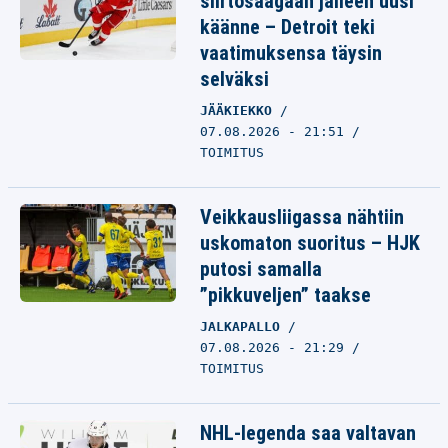
siirtosaagaan jälleen uusi
käänne – Detroit teki
vaatimuksensa täysin
selväksi
JÄÄKIEKKO
07.08.2026 - 21:51
TOIMITUS
Veikkausliigassa nähtiin
uskomaton suoritus – HJK
putosi samalla
”pikkuveljen” taakse
JALKAPALLO
07.08.2026 - 21:29
TOIMITUS
NHL-legenda saa valtavan