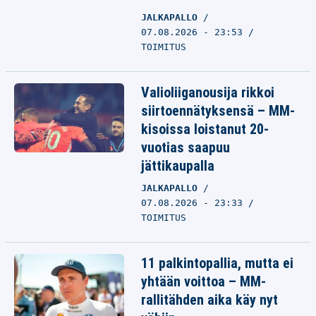
JALKAPALLO
07.08.2026 - 23:53
TOIMITUS
Valioliiganousija rikkoi
siirtoennätyksensä – MM-
kisoissa loistanut 20-
vuotias saapuu
jättikaupalla
JALKAPALLO
07.08.2026 - 23:33
TOIMITUS
11 palkintopallia, mutta ei
yhtään voittoa – MM-
rallitähden aika käy nyt