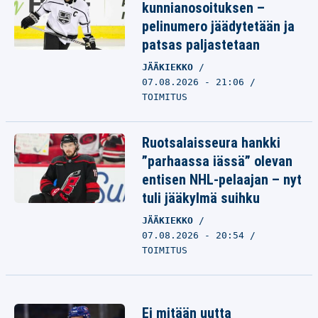
kunnianosoituksen –
pelinumero jäädytetään ja
patsas paljastetaan
JÄÄKIEKKO
07.08.2026 - 21:06
TOIMITUS
Ruotsalaisseura hankki
”parhaassa iässä” olevan
entisen NHL-pelaajan – nyt
tuli jääkylmä suihku
JÄÄKIEKKO
07.08.2026 - 20:54
TOIMITUS
Ei mitään uutta