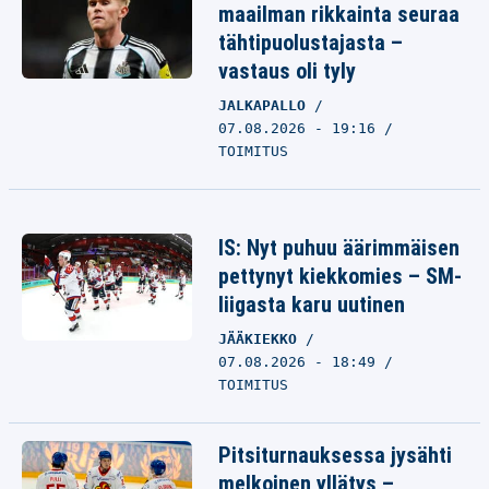
maailman rikkainta seuraa
tähtipuolustajasta –
vastaus oli tyly
JALKAPALLO
07.08.2026 - 19:16
TOIMITUS
IS: Nyt puhuu äärimmäisen
pettynyt kiekkomies – SM-
liigasta karu uutinen
JÄÄKIEKKO
07.08.2026 - 18:49
TOIMITUS
Pitsiturnauksessa jysähti
melkoinen yllätys –