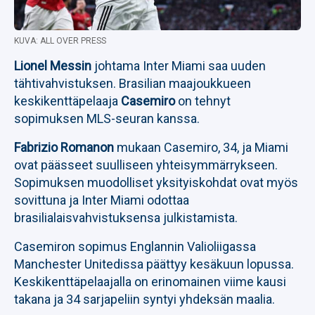
KUVA: ALL OVER PRESS
Lionel Messin
johtama Inter Miami saa uuden
tähtivahvistuksen. Brasilian maajoukkueen
keskikenttäpelaaja
Casemiro
on tehnyt
sopimuksen MLS-seuran kanssa.
Fabrizio Romanon
mukaan Casemiro, 34, ja Miami
ovat päässeet suulliseen yhteisymmärrykseen.
Sopimuksen muodolliset yksityiskohdat ovat myös
sovittuna ja Inter Miami odottaa
brasilialaisvahvistuksensa julkistamista.
Casemiron sopimus Englannin Valioliigassa
Manchester Unitedissa päättyy kesäkuun lopussa.
Keskikenttäpelaajalla on erinomainen viime kausi
takana ja 34 sarjapeliin syntyi yhdeksän maalia.