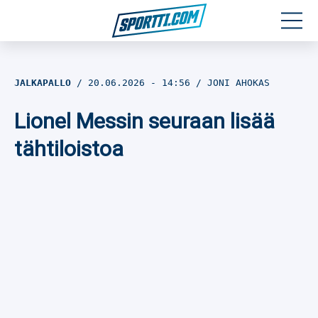
Moottoriurheilu
JALKAPALLO
20.06.2026
- 14:56
JONI AHOKAS
Jääkiekko
Lionel Messin seuraan lisää
Jalkapallo
tähtiloistoa
Yleisurheilu
Talviurheilu
Muu urheilu
SPORTIVO TV