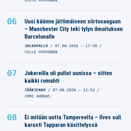
VILLE HIRVONEN
05.08.2026
– 21:36
SALTTU FORSSTRÖM
Uusi käänne jättimäiseen siirtosaagaan
– Manchester City teki tylyn ilmoituksen
Barcelonalle
JALKAPALLO
07.08.2026
– 17:50
VILLE HIRVONEN
Jokereilla oli pullat uunissa – sitten
kaikki romahti
JÄÄKIEKKO
07.08.2026
– 12:52
JONI AHOKAS
Ei mitään uutta Tampereelta – Ilves suli
karusti Tapparan käsittelyssä