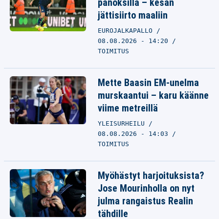
panoksilla – kesän
jättisiirto maaliin
EUROJALKAPALLO
08.08.2026 - 14:20
TOIMITUS
Mette Baasin EM-unelma
murskaantui – karu käänne
viime metreillä
YLEISURHEILU
08.08.2026 - 14:03
TOIMITUS
Myöhästyt harjoituksista?
Jose Mourinholla on nyt
julma rangaistus Realin
tähdille