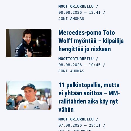
Barcelona raivaa tilaa
MOOTTORIURHEILU
Rodrille –
08.08.2026
– 12:41
keskikenttäpelaaja
JONI AHOKAS
kaupan
Mercedes-pomo Toto
JALKAPALLO
Wolff myöntää – kilpailija
08.08.2026
– 12:19
JONI AHOKAS
hengittää jo niskaan
MOOTTORIURHEILU
08.08.2026
– 10:45
JONI AHOKAS
11 palkintopallia, mutta
ei yhtään voittoa – MM-
rallitähden aika käy nyt
vähiin
MOOTTORIURHEILU
07.08.2026
– 23:11