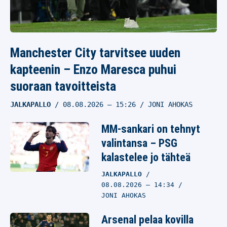
07.08.2026
– 20:54
VILLE HIRVONEN
Ei mitään uutta
Manchester City tarvitsee uuden
Tampereelta – Ilves suli
kapteenin – Enzo Maresca puhui
karusti Tapparan
käsittelyssä
suoraan tavoitteista
JÄÄKIEKKO
JALKAPALLO
08.08.2026
– 15:26
JONI AHOKAS
07.08.2026
– 20:39
VILLE HIRVONEN
MM-sankari on tehnyt
valintansa – PSG
NHL-seura Montreal
kalastelee jo tähteä
Canadiens ajautui
ikävään ongelmaan –
JALKAPALLO
08.08.2026
– 14:34
mallia saatetaan nyt
JONI AHOKAS
ottaa suomalaistähden
megadiilistä
Arsenal pelaa kovilla
JÄÄKIEKKO