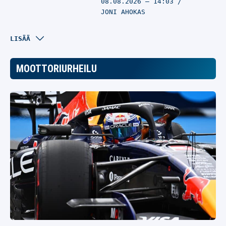
08.08.2026
– 14:03
JONI AHOKAS
Myöhästyt
LISÄÄ
harjoituksista? Jose
Mourinholla on nyt julma
MOOTTORIURHEILU
rangaistus Realin tähdille
JALKAPALLO
08.08.2026
– 13:54
JONI AHOKAS
Mikko Mannerilla suuret
odotukset HPK:n
tähtivahvistuksista – ”Se
oivaltava pelaaja”
JÄÄKIEKKO
08.08.2026
– 13:30
JONI AHOKAS