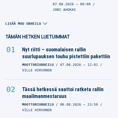
07.08.2026
– 09:00
JONI AHOKAS
Entisen raskaansarjan
LISÄÄ MUU URHEILU
mestarin dopingkärylle
löytyi hyvin
TÄMÄN HETKEN LUETUIMMAT
poikkeuksellinen selitys
Nyt riitti – suomalaisen rallin
– valmentajasta paljastui
suurlupauksen touhu pistettiin pakettiin
synkkä salaisuus
MUU URHEILU
MOOTTORIURHEILU
07.08.2026
– 12:01
06.08.2026
– 17:09
VILLE HIRVONEN
VILLE HIRVONEN
Käänne LIV Golfin
Tässä hetkessä saattoi ratketa rallin
kohtalossa – Saudi-
maailmanmestaruus
rahahanat kiinni, tilalle
MOOTTORIURHEILU
06.08.2026
– 23:50
tulee salattu sijoittaja
VILLE HIRVONEN
MUU URHEILU