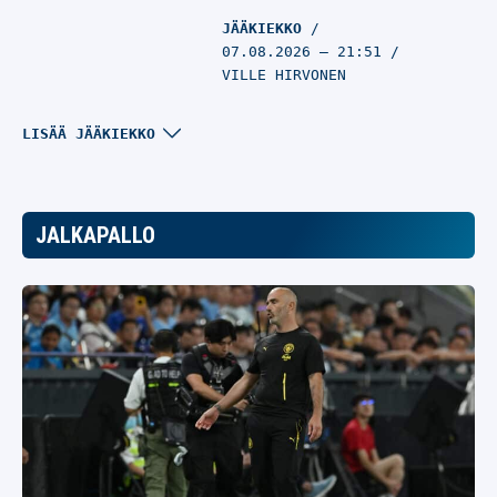
JÄÄKIEKKO
07.08.2026
– 21:51
VILLE HIRVONEN
NHL-legenda saa valtavan
LISÄÄ JÄÄKIEKKO
kunnianosoituksen –
pelinumero jäädytetään
ja patsas paljastetaan
JALKAPALLO
JÄÄKIEKKO
07.08.2026
– 21:06
VILLE HIRVONEN
Ruotsalaisseura hankki
”parhaassa iässä” olevan
entisen NHL-pelaajan –
nyt tuli jääkylmä suihku
JÄÄKIEKKO