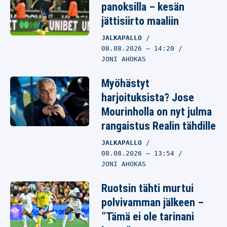
07.08.2026
– 20:13
panoksilla – kesän
VILLE HIRVONEN
jättisiirto maaliin
JALKAPALLO
08.08.2026
– 14:20
JONI AHOKAS
Myöhästyt
harjoituksista? Jose
Mourinholla on nyt julma
rangaistus Realin tähdille
JALKAPALLO
08.08.2026
– 13:54
JONI AHOKAS
Ruotsin tähti murtui
polvivamman jälkeen –
”Tämä ei ole tarinani