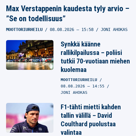
Max Verstappenin kaudesta tyly arvio –
Ruotsin tähti murtui
”Se on todellisuus”
polvivamman jälkeen –
”Tämä ei ole tarinani
MOOTTORIURHEILU
08.08.2026
– 15:58
JONI AHOKAS
loppu”
Synkkä käänne
JALKAPALLO
rallikilpailussa – poliisi
08.08.2026
– 12:59
JONI AHOKAS
tutkii 70-vuotiaan miehen
kuolemaa
F1-tähti mietti kahden
MOOTTORIURHEILU
tallin välillä – David
08.08.2026
– 14:55
Coulthard puolustaa
JONI AHOKAS
valintaa
F1-tähti mietti kahden
MOOTTORIURHEILU
tallin välillä – David
08.08.2026
– 12:41
JONI AHOKAS
Coulthard puolustaa
valintaa