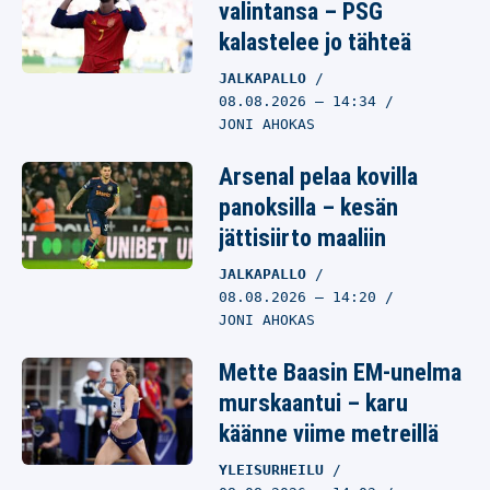
valintansa – PSG
kalastelee jo tähteä
JALKAPALLO
08.08.2026
– 14:34
JONI AHOKAS
Arsenal pelaa kovilla
panoksilla – kesän
jättisiirto maaliin
JALKAPALLO
08.08.2026
– 14:20
JONI AHOKAS
Mette Baasin EM-unelma
murskaantui – karu
käänne viime metreillä
YLEISURHEILU