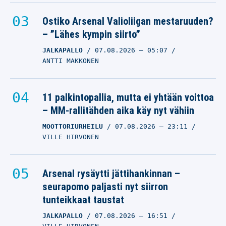
06.08.2026
– 14:21
JANNE NIEMENMAA
Ostiko Arsenal Valioliigan mestaruuden?
– ”Lähes kympin siirto”
Dillon Brooks jättimäinen
JALKAPALLO
07.08.2026
– 05:07
sopimus Phoenixiin –
ANTTI MAKKONEN
Suns torjui Lakers-
kaupan
11 palkintopallia, mutta ei yhtään voittoa
MUU URHEILU
– MM-rallitähden aika käy nyt vähiin
06.08.2026
– 10:21
JANNE NIEMENMAA
MOOTTORIURHEILU
07.08.2026
– 23:11
VILLE HIRVONEN
NBA-tähdellä meinasi
tulla löysät housuun
kesken pelin –
Arsenal rysäytti jättihankinnan –
”Vatsassani oli täysi
seurapomo paljasti nyt siirron
tunteikkaat taustat
kapina”
JALKAPALLO
07.08.2026
– 16:51
MUU URHEILU