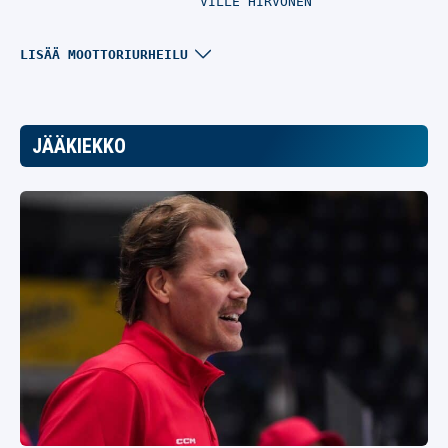
VILLE HIRVONEN
Lewis Hamilton hylkäsi
LISÄÄ MOOTTORIURHEILU
tärkeän F1-työkalun –
McLaren-tähti tarjosi
yllättävän selityksen
JÄÄKIEKKO
MOOTTORIURHEILU
07.08.2026
– 22:24
VILLE HIRVONEN
McLaren maksoi ison
hinnan F1-
mestaruuksista –
tallipomo teki nyt rajun
paljastuksen
MOOTTORIURHEILU
07.08.2026
– 16:32
VILLE HIRVONEN