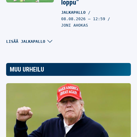
loppu”
JALKAPALLO
08.08.2026
– 12:59
JONI AHOKAS
Barcelona raivaa tilaa
LISÄÄ JALKAPALLO
Rodrille –
keskikenttäpelaaja
kaupan
MUU URHEILU
JALKAPALLO
08.08.2026
– 12:19
JONI AHOKAS
Lionel Messiä vaani
kesän MM-kisoissa
vaara, josta vaiettiin
JALKAPALLO
08.08.2026
– 11:43