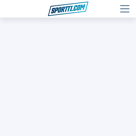
Moottoriurheilu
Jääkiekko
Jalkapallo
Yleisurheilu
Talviurheilu
Muu urheilu
SPORTIVO TV