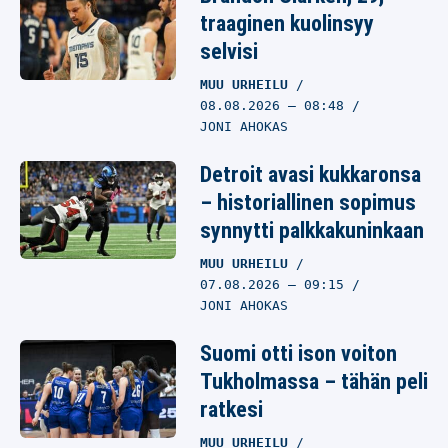
JONI AHOKAS
traaginen kuolinsyy
selvisi
MUU URHEILU
08.08.2026
– 08:48
JONI AHOKAS
Detroit avasi kukkaronsa
– historiallinen sopimus
synnytti palkkakuninkaan
MUU URHEILU
07.08.2026
– 09:15
JONI AHOKAS
Suomi otti ison voiton
Tukholmassa – tähän peli
ratkesi
MUU URHEILU