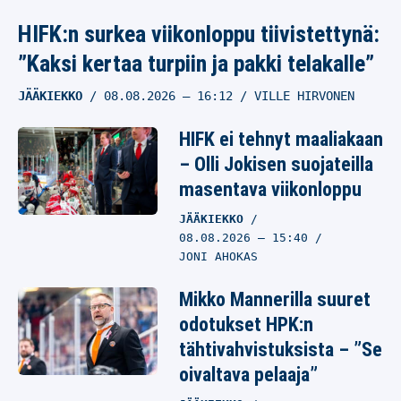
HIFK:n surkea viikonloppu tiivistettynä:
McLaren konttasi alussa
”Kaksi kertaa turpiin ja pakki telakalle”
– Andrea Stella uskoo
edelleen ihmeeseen
JÄÄKIEKKO
08.08.2026
– 16:12
VILLE HIRVONEN
MOOTTORIURHEILU
HIFK ei tehnyt maaliakaan
07.08.2026
– 14:32
JONI AHOKAS
– Olli Jokisen suojateilla
masentava viikonloppu
Flavio Briatore
JÄÄKIEKKO
ihmeissään Alpinesta:
08.08.2026
– 15:40
”En tiedä, miksi emme
JONI AHOKAS
voita McLarenia ja
Ferraria”
Mikko Mannerilla suuret
odotukset HPK:n
MOOTTORIURHEILU
tähtivahvistuksista – ”Se
07.08.2026
– 14:15
JONI AHOKAS
oivaltava pelaaja”