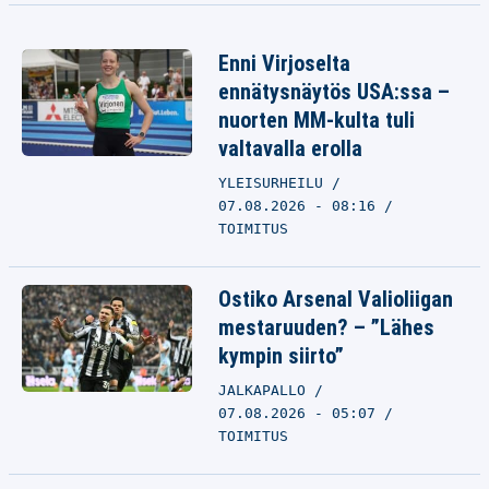
Enni Virjoselta
ennätysnäytös USA:ssa –
nuorten MM-kulta tuli
valtavalla erolla
YLEISURHEILU
07.08.2026 - 08:16
TOIMITUS
Ostiko Arsenal Valioliigan
mestaruuden? – ”Lähes
kympin siirto”
JALKAPALLO
07.08.2026 - 05:07
TOIMITUS