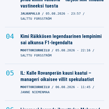
ennätysuran Liigassa –
vastineeksi tuesta
nyt hän paljastaa uuden
JALKAPALLO
05.08.2026
- 23:57
roolinsa
SALTTU FORSSTRÖM
JÄÄKIEKKO
06.08.2026
- 13:21
Kimi Räikkösen legendaarinen lempinimi
JANNE NIEMENMAA
sai alkunsa F1-legendalta
Liverpool-legenda
MOOTTORIURHEILU
05.08.2026
- 22:16
ihmettelee Mohamed
SALTTU FORSSTRÖM
Salahin ratkaisua –
”yksinkertaisesti
IL: Kalle Rovanperän kausi kaatui –
parempi pelaaja kuin
manageri oikaisee villit spekulaatiot
tämä”
JALKAPALLO
MOOTTORIURHEILU
06.08.2026
- 11:45
06.08.2026
- 13:02
JANNE NIEMENMAA
JANNE NIEMENMAA