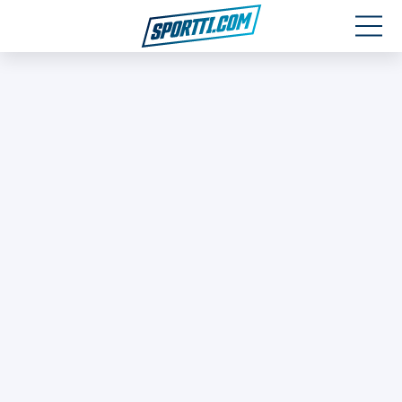
Moottoriurheilu
Jääkiekko
Jalkapallo
Yleisurheilu
Talviurheilu
Muu urheilu
SPORTIVO TV