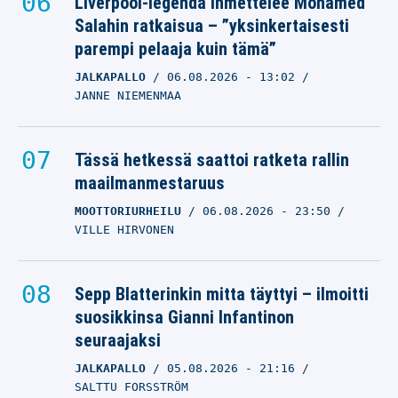
Liverpool-legenda ihmettelee Mohamed
Salahin ratkaisua – ”yksinkertaisesti
parempi pelaaja kuin tämä”
JALKAPALLO
06.08.2026
- 13:02
JANNE NIEMENMAA
Tässä hetkessä saattoi ratketa rallin
maailmanmestaruus
MOOTTORIURHEILU
06.08.2026
- 23:50
VILLE HIRVONEN
Sepp Blatterinkin mitta täyttyi – ilmoitti
suosikkinsa Gianni Infantinon
seuraajaksi
JALKAPALLO
05.08.2026
- 21:16
SALTTU FORSSTRÖM