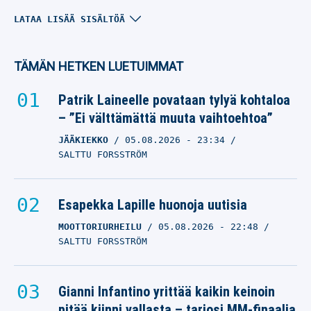
Rodri jättämässä
LATAA LISÄÄ SISÄLTÖÄ
Manchester Cityn – FC
Barcelona kiilamassa
TÄMÄN HETKEN LUETUIMMAT
Real Madridin ohi?
Patrik Laineelle povataan tylyä kohtaloa
JALKAPALLO
– ”Ei välttämättä muuta vaihtoehtoa”
06.08.2026
- 14:02
JANNE NIEMENMAA
JÄÄKIEKKO
05.08.2026
- 23:34
SALTTU FORSSTRÖM
Liverpool menetti jo
Mohamed Salahin – nyt
uhkaa lähteä toinenkin
Esapekka Lapille huonoja uutisia
hyökkääjä
MOOTTORIURHEILU
05.08.2026
- 22:48
SALTTU FORSSTRÖM
JALKAPALLO
06.08.2026
- 13:45
JANNE NIEMENMAA
Gianni Infantino yrittää kaikin keinoin
Antti Boman jätti
pitää kiinni vallasta – tarjosi MM-finaalia