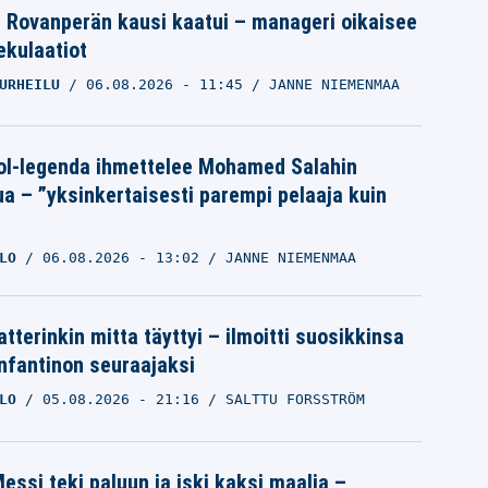
le Rovanperän kausi kaatui – manageri oikaisee
pekulaatiot
URHEILU
06.08.2026
- 11:45
JANNE NIEMENMAA
ol-legenda ihmettelee Mohamed Salahin
ua – ”yksinkertaisesti parempi pelaaja kuin
LO
06.08.2026
- 13:02
JANNE NIEMENMAA
tterinkin mitta täyttyi – ilmoitti suosikkinsa
Infantinon seuraajaksi
LO
05.08.2026
- 21:16
SALTTU FORSSTRÖM
essi teki paluun ja iski kaksi maalia –