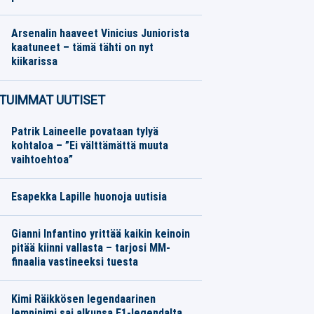
Jääkiekko
06.08.2026
Toimitus
Arsenalin haaveet Vinicius Juniorista
kaatuneet – tämä tähti on nyt
kiikarissa
Jalkapallo
06.08.2026
Toimitus
TUIMMAT UUTISET
Patrik Laineelle povataan tylyä
kohtaloa – ”Ei välttämättä muuta
vaihtoehtoa”
Esapekka Lapille huonoja uutisia
Gianni Infantino yrittää kaikin keinoin
pitää kiinni vallasta – tarjosi MM-
finaalia vastineeksi tuesta
Kimi Räikkösen legendaarinen
lempinimi sai alkunsa F1-legendalta