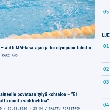
LUE
alitti MM-kisarajan ja löi olympiamitalistin
KARI AHO
Laineelle povataan tylyä kohtaloa – ”Ei
ättä muuta vaihtoehtoa”
O
05.08.2026
- 23:34
SALTTU FORSSTRÖM