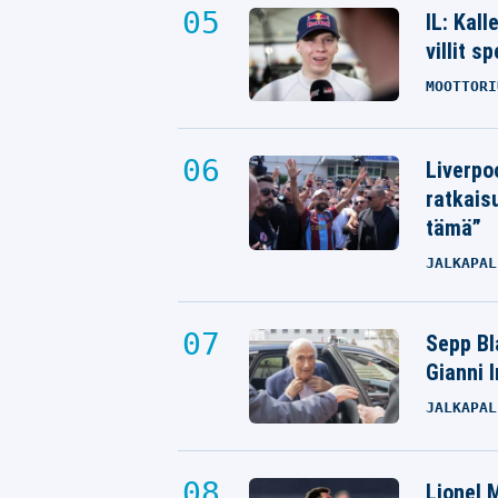
IL: Kal
villit s
MOOTTORI
Liverpo
ratkais
tämä”
JALKAPAL
Sepp Bla
Gianni 
JALKAPAL
Lionel M