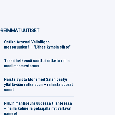
REIMMAT UUTISET
Ostiko Arsenal Valioliigan
mestaruuden? – ”Lähes kympin siirto”
Jalkapallo
07.08.2026
Toimitus
Tässä hetkessä saattoi ratketa rallin
maailmanmestaruus
Moottoriurheilu
06.08.2026
Toimitus
Näistä syistä Mohamed Salah päätyi
yllättävään ratkaisuun – rahasta suorat
sanat
Jalkapallo
06.08.2026
Toimitus
NHL:n mahtiseura uudessa tilanteessa
– näillä kolmella pelaajalla nyt valtavat
paineet