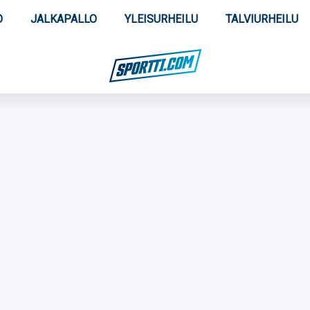
O
JALKAPALLO
YLEISURHEILU
TALVIURHEILU