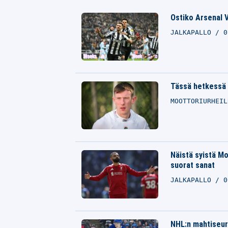
Ostiko Arsenal V
JALKAPALLO
0
Tässä hetkessä 
MOOTTORIURHEI
Näistä syistä Mo
suorat sanat
JALKAPALLO
0
NHL:n mahtiseura