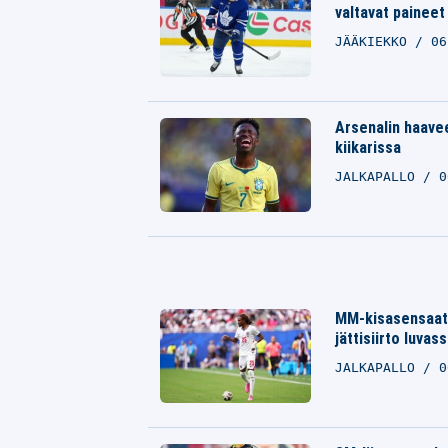
valtavat paineet
JÄÄKIEKKO
06
Arsenalin haavee
kiikarissa
JALKAPALLO
0
MM-kisasensaatio
jättisiirto luvas
JALKAPALLO
0