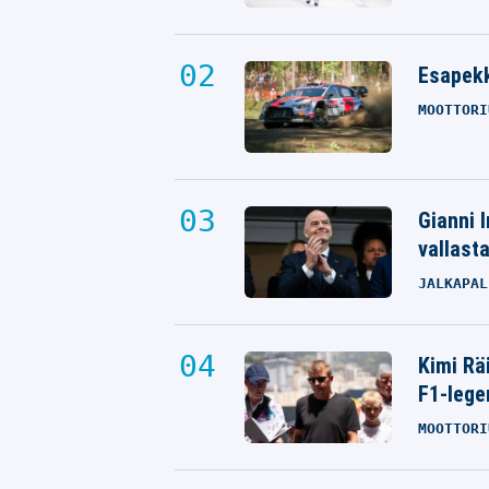
Esapekk
MOOTTORI
Gianni I
vallast
JALKAPAL
Kimi Rä
F1-lege
MOOTTORI