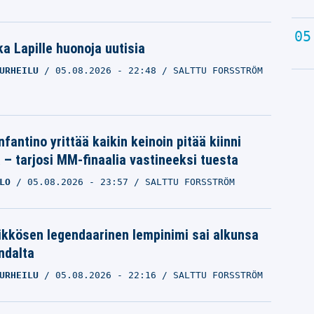
a Lapille huonoja uutisia
URHEILU
05.08.2026
- 22:48
SALTTU FORSSTRÖM
nfantino yrittää kaikin keinoin pitää kiinni
a – tarjosi MM-finaalia vastineeksi tuesta
LO
05.08.2026
- 23:57
SALTTU FORSSTRÖM
ikkösen legendaarinen lempinimi sai alkunsa
ndalta
URHEILU
05.08.2026
- 22:16
SALTTU FORSSTRÖM