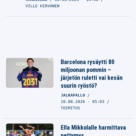
VILLE HIRVONEN
Barcelona rysäytti 80
miljoonan pommin –
järjetön ruletti vai kesän
suurin ryöstö?
JALKAPALLO
10.08.2026 - 05:03
TOIMITUS
Ella Mikkolalle harmittava
pettymys