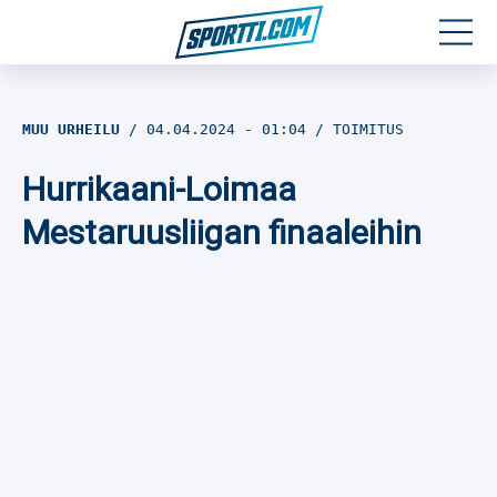
Moottoriurheilu
MUU URHEILU
04.04.2024
- 01:04
TOIMITUS
Jääkiekko
Hurrikaani-Loimaa
Jalkapallo
Mestaruusliigan finaaleihin
Yleisurheilu
Talviurheilu
Muu urheilu
SPORTIVO TV