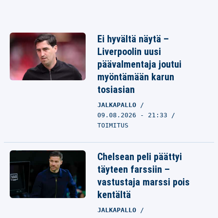
Ei hyvältä näytä –
Liverpoolin uusi
päävalmentaja joutui
myöntämään karun
tosiasian
JALKAPALLO
09.08.2026 - 21:33
TOIMITUS
Chelsean peli päättyi
täyteen farssiin –
vastustaja marssi pois
kentältä
JALKAPALLO