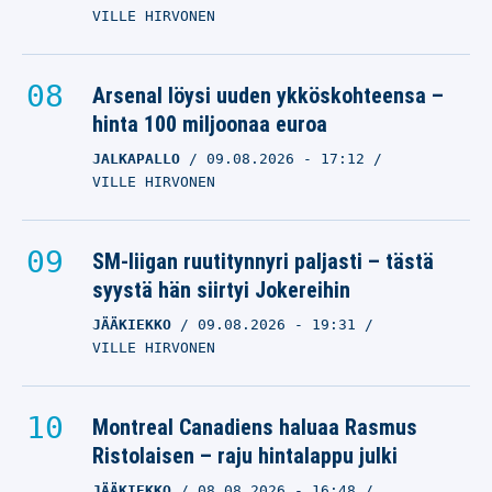
VILLE HIRVONEN
Arsenal löysi uuden ykköskohteensa –
hinta 100 miljoonaa euroa
JALKAPALLO
09.08.2026
- 17:12
VILLE HIRVONEN
SM-liigan ruutitynnyri paljasti – tästä
syystä hän siirtyi Jokereihin
JÄÄKIEKKO
09.08.2026
- 19:31
VILLE HIRVONEN
Montreal Canadiens haluaa Rasmus
Ristolaisen – raju hintalappu julki
JÄÄKIEKKO
08.08.2026
- 16:48