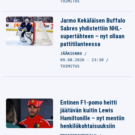
TOIMITUS
Jarmo Kekäläisen Buffalo
Sabres yhdistettiin NHL-
supertähteen – nyt ollaan
pattitilanteessa
JÄÄKIEKKO
09.08.2026 - 23:30
TOIMITUS
Entinen F1-pomo heitti
jäätävän kuitin Lewis
Hamiltonille – nyt mentiin
henkilökohtaisuuksiin