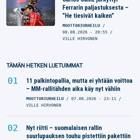
Ferrarin paljastuksesta –
”He tiesivät kaiken”
MOOTTORIURHEILU
08.08.2026
- 20:55
VILLE HIRVONEN
TÄMÄN HETKEN LUETUIMMAT
11 palkintopallia, mutta ei yhtään voittoa
– MM-rallitähden aika käy nyt vähiin
MOOTTORIURHEILU
07.08.2026
- 23:11
VILLE HIRVONEN
Nyt riitti – suomalaisen rallin
suurlupauksen touhu pistettiin pakettiin