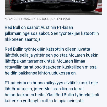
KUVA: GETTY IMAGES / RED BULL CONTENT POOL
Red Bull on saanut Austinin F1-kisan
jälkimainingeissa sakot. Sen työntekijän katsottiin
rikkoneen sääntöjä.
Red Bullin työntekijän katsottiin olleen luvatta
lähtöalueella ja yrittäneen poistaa McLaren kuskin
lähtöpaikan tarramerkintää. McLaren liimaa
ratavalliin tarrat osoittaakseen kuskeilleen missä
heidän paikkansa lähtöruudukossa on.
F1-autoista on huono näkyvyys eivätkä kuskit näe
lähtöruutujaan, joten McLaren liimaa tarrat
helpottaakseen heitä. Yksi Red Bullin työntekijä oli
kuitenkin yrittänyt irrottaa teippiä seinästä.