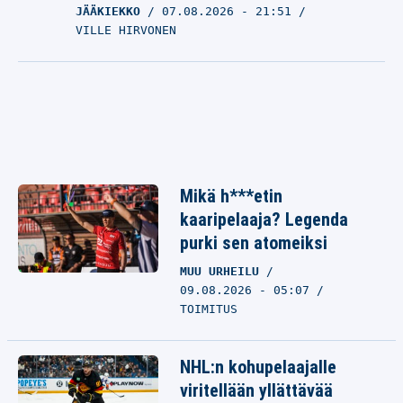
JÄÄKIEKKO
07.08.2026
- 21:51
VILLE HIRVONEN
Mikä h***etin
kaaripelaaja? Legenda
purki sen atomeiksi
MUU URHEILU
09.08.2026 - 05:07
TOIMITUS
NHL:n kohupelaajalle
viritellään yllättävää