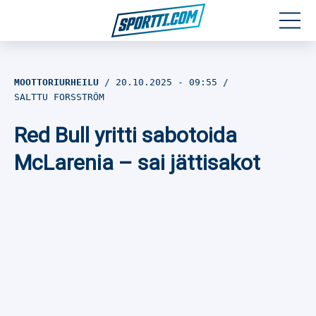
Moottoriurheilu
MOOTTORIURHEILU
20.10.2025
- 09:55
SALTTU FORSSTRÖM
Jääkiekko
Red Bull yritti sabotoida
Jalkapallo
McLarenia – sai jättisakot
Yleisurheilu
Talviurheilu
Muu urheilu
SPORTIVO TV