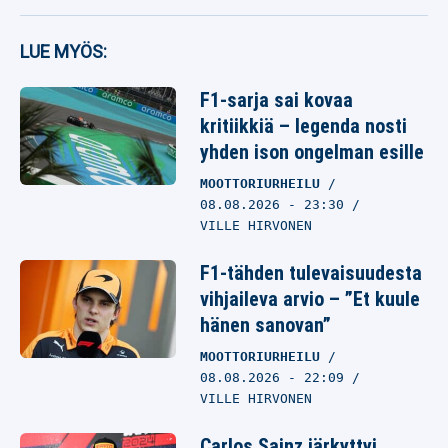
LUE MYÖS:
F1-sarja sai kovaa
kritiikkiä – legenda nosti
yhden ison ongelman esille
MOOTTORIURHEILU
08.08.2026
- 23:30
VILLE HIRVONEN
F1-tähden tulevaisuudesta
vihjaileva arvio – ”Et kuule
hänen sanovan”
MOOTTORIURHEILU
08.08.2026
- 22:09
VILLE HIRVONEN
Carlos Sainz järkyttyi