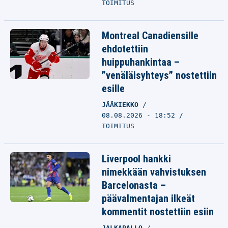
TOIMITUS
Montreal Canadiensille
ehdotettiin
huippuhankintaa –
”venäläisyhteys” nostettiin
esille
JÄÄKIEKKO
08.08.2026 - 18:52
TOIMITUS
Liverpool hankki
nimekkään vahvistuksen
Barcelonasta –
päävalmentajan ilkeät
kommentit nostettiin esiin
JALKAPALLO