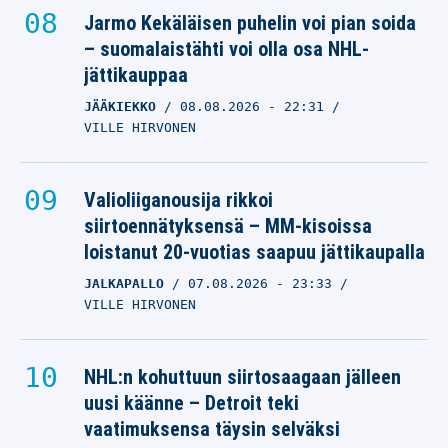
Jarmo Kekäläisen puhelin voi pian soida
– suomalaistähti voi olla osa NHL-
jättikauppaa
JÄÄKIEKKO
08.08.2026
- 22:31
VILLE HIRVONEN
Valioliiganousija rikkoi
siirtoennätyksensä – MM-kisoissa
loistanut 20-vuotias saapuu jättikaupalla
JALKAPALLO
07.08.2026
- 23:33
VILLE HIRVONEN
NHL:n kohuttuun siirtosaagaan jälleen
uusi käänne – Detroit teki
vaatimuksensa täysin selväksi