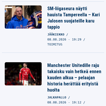
SM-liigaseura näytti
hauista Tampereella – Kari
Jalosen suojateille karu
tappio
JÄÄKIEKKO
08.08.2026 - 19:29
TOIMITUS
Manchester Unitedille raju
takaisku vain hetkeä ennen
kauden alkua – pelaajan
historia herättää erityistä
huolta
JALKAPALLO
08.08.2026 - 19:12