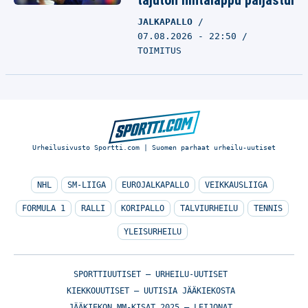
tajuton hintalappu paljastui
JALKAPALLO
07.08.2026 - 22:50
TOIMITUS
Urheilusivusto Sportti.com | Suomen parhaat urheilu-uutiset
NHL
SM-LIIGA
EUROJALKAPALLO
VEIKKAUSLIIGA
FORMULA 1
RALLI
KORIPALLO
TALVIURHEILU
TENNIS
YLEISURHEILU
SPORTTIUUTISET – URHEILU-UUTISET
KIEKKOUUTISET – UUTISIA JÄÄKIEKOSTA
JÄÄKIEKON MM-KISAT 2025 – LEIJONAT