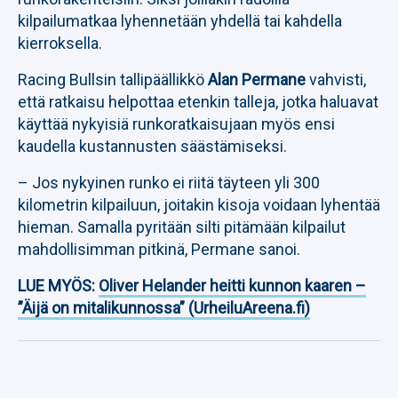
kilpailumatkaa lyhennetään yhdellä tai kahdella
kierroksella.
Racing Bullsin tallipäällikkö
Alan Permane
vahvisti,
että ratkaisu helpottaa etenkin talleja, jotka haluavat
käyttää nykyisiä runkoratkaisujaan myös ensi
kaudella kustannusten säästämiseksi.
– Jos nykyinen runko ei riitä täyteen yli 300
kilometrin kilpailuun, joitakin kisoja voidaan lyhentää
hieman. Samalla pyritään silti pitämään kilpailut
mahdollisimman pitkinä, Permane sanoi.
LUE MYÖS:
Oliver Helander heitti kunnon kaaren –
”Äijä on mitalikunnossa” (UrheiluAreena.fi)