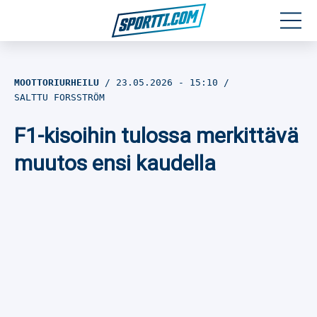
Moottoriurheilu
MOOTTORIURHEILU
23.05.2026
- 15:10
SALTTU FORSSTRÖM
Jääkiekko
F1-kisoihin tulossa merkittävä
Jalkapallo
muutos ensi kaudella
Yleisurheilu
Talviurheilu
Muu urheilu
SPORTIVO TV