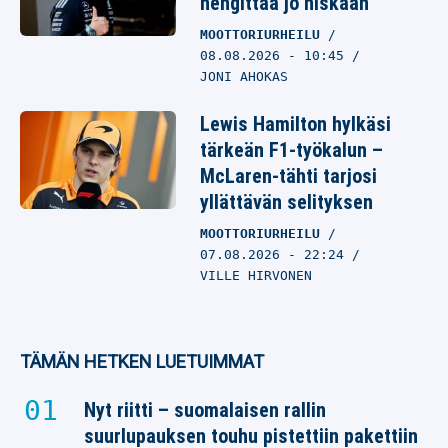
hengittää jo niskaan
MOOTTORIURHEILU
08.08.2026
- 10:45
JONI AHOKAS
Lewis Hamilton hylkäsi
tärkeän F1-työkalun –
McLaren-tähti tarjosi
yllättävän selityksen
MOOTTORIURHEILU
07.08.2026
- 22:24
VILLE HIRVONEN
TÄMÄN HETKEN LUETUIMMAT
Nyt riitti – suomalaisen rallin
suurlupauksen touhu pistettiin pakettiin