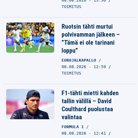
08.08.2026 - 13:30
TOIMITUS
Ruotsin tähti murtui
polvivamman jälkeen –
”Tämä ei ole tarinani
loppu”
EUROJALKAPALLO
08.08.2026 - 12:59
TOIMITUS
F1-tähti mietti kahden
tallin välillä – David
Coulthard puolustaa
valintaa
FORMULA 1
08.08.2026 - 12:41