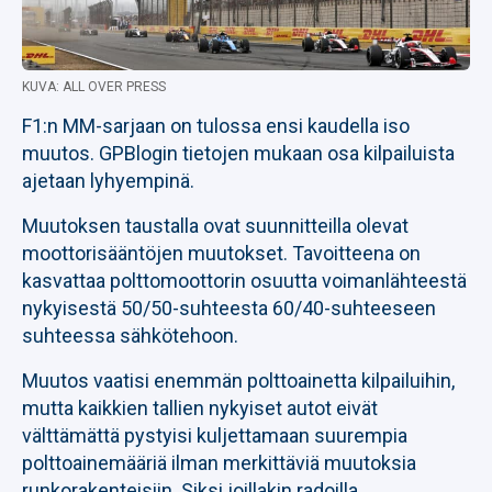
KUVA: ALL OVER PRESS
F1:n MM-sarjaan on tulossa ensi kaudella iso
muutos. GPBlogin tietojen mukaan osa kilpailuista
ajetaan lyhyempinä.
Muutoksen taustalla ovat suunnitteilla olevat
moottorisääntöjen muutokset. Tavoitteena on
kasvattaa polttomoottorin osuutta voimanlähteestä
nykyisestä 50/50-suhteesta 60/40-suhteeseen
suhteessa sähkötehoon.
Muutos vaatisi enemmän polttoainetta kilpailuihin,
mutta kaikkien tallien nykyiset autot eivät
välttämättä pystyisi kuljettamaan suurempia
polttoainemääriä ilman merkittäviä muutoksia
runkorakenteisiin. Siksi joillakin radoilla