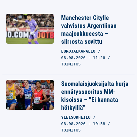
Manchester Citylle
vahvistus Argentiinan
maajoukkueesta –
siirrosta sovittu
EUROJALKAPALLO
08.08.2026 - 11:26
TOIMITUS
Suomalaisjuoksijalta hurja
ennätyssuoritus MM-
kisoissa – ”Ei kannata
hötkyillä”
YLEISURHEILU
08.08.2026 - 10:58
TOIMITUS