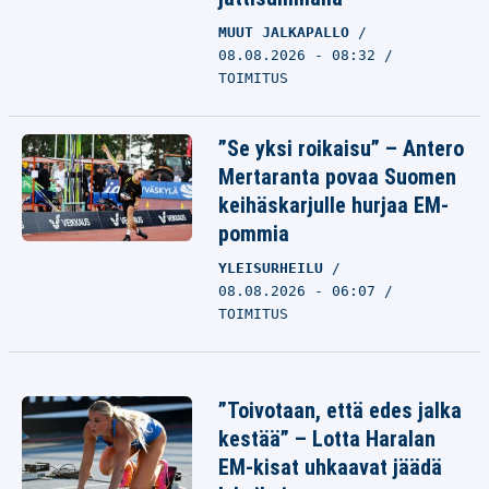
MUUT JALKAPALLO
08.08.2026 - 08:32
TOIMITUS
”Se yksi roikaisu” – Antero
Mertaranta povaa Suomen
keihäskarjulle hurjaa EM-
pommia
YLEISURHEILU
08.08.2026 - 06:07
TOIMITUS
”Toivotaan, että edes jalka
kestää” – Lotta Haralan
EM-kisat uhkaavat jäädä