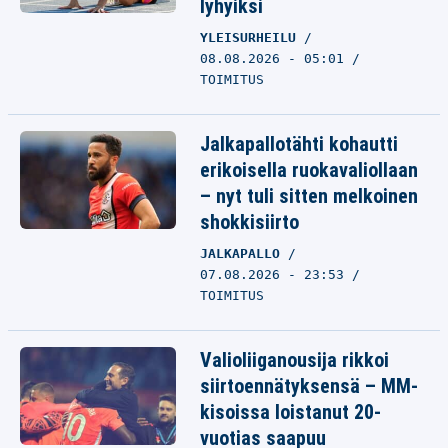
lyhyiksi
YLEISURHEILU
08.08.2026 - 05:01
TOIMITUS
Jalkapallotähti kohautti
erikoisella ruokavaliollaan
– nyt tuli sitten melkoinen
shokkisiirto
JALKAPALLO
07.08.2026 - 23:53
TOIMITUS
Valioliiganousija rikkoi
siirtoennätyksensä – MM-
kisoissa loistanut 20-
vuotias saapuu