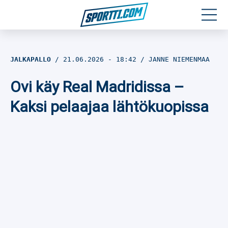
Moottoriurheilu
JALKAPALLO
21.06.2026
- 18:42
JANNE NIEMENMAA
Jääkiekko
Ovi käy Real Madridissa –
Jalkapallo
Kaksi pelaajaa lähtökuopissa
Yleisurheilu
Talviurheilu
Muu urheilu
SPORTIVO TV