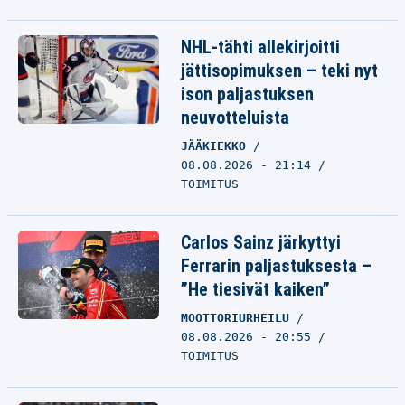
NHL-tähti allekirjoitti
jättisopimuksen – teki nyt
ison paljastuksen
neuvotteluista
JÄÄKIEKKO
08.08.2026 - 21:14
TOIMITUS
Carlos Sainz järkyttyi
Ferrarin paljastuksesta –
”He tiesivät kaiken”
MOOTTORIURHEILU
08.08.2026 - 20:55
TOIMITUS