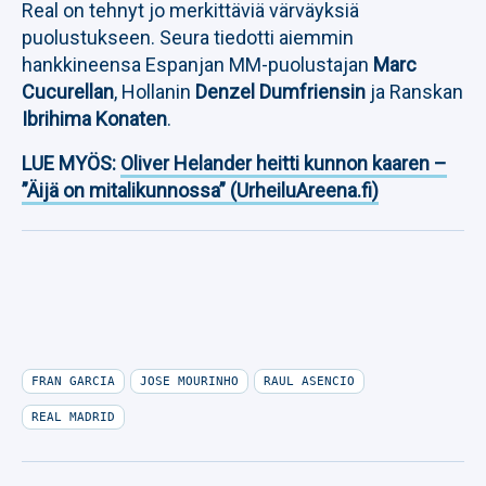
Real on tehnyt jo merkittäviä värväyksiä
puolustukseen. Seura tiedotti aiemmin
hankkineensa Espanjan MM-puolustajan
Marc
Cucurellan
, Hollanin
Denzel Dumfriensin
ja Ranskan
Ibrihima Konaten
.
LUE MYÖS:
Oliver Helander heitti kunnon kaaren –
”Äijä on mitalikunnossa” (UrheiluAreena.fi)
FRAN GARCIA
JOSE MOURINHO
RAUL ASENCIO
REAL MADRID