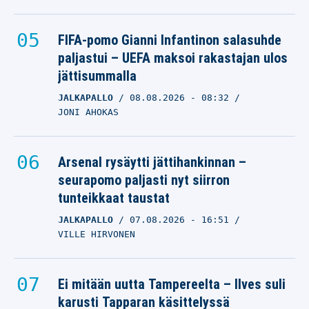
FIFA-pomo Gianni Infantinon salasuhde
paljastui – UEFA maksoi rakastajan ulos
jättisummalla
JALKAPALLO
08.08.2026
- 08:32
JONI AHOKAS
Arsenal rysäytti jättihankinnan –
seurapomo paljasti nyt siirron
tunteikkaat taustat
JALKAPALLO
07.08.2026
- 16:51
VILLE HIRVONEN
Ei mitään uutta Tampereelta – Ilves suli
karusti Tapparan käsittelyssä