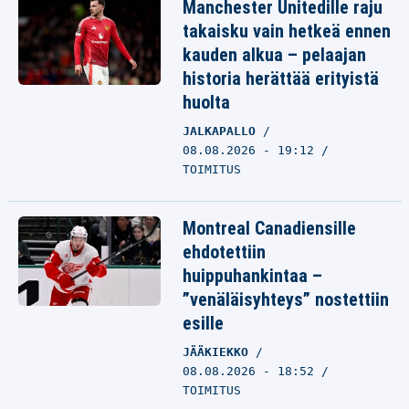
Manchester Unitedille raju
takaisku vain hetkeä ennen
kauden alkua – pelaajan
historia herättää erityistä
huolta
JALKAPALLO
08.08.2026 - 19:12
TOIMITUS
Montreal Canadiensille
ehdotettiin
huippuhankintaa –
”venäläisyhteys” nostettiin
esille
JÄÄKIEKKO
08.08.2026 - 18:52
TOIMITUS