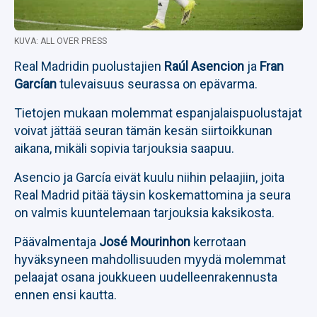
KUVA: ALL OVER PRESS
Real Madridin puolustajien
Raúl Asencion
ja
Fran
Garcían
tulevaisuus seurassa on epävarma.
Tietojen mukaan molemmat espanjalaispuolustajat
voivat jättää seuran tämän kesän siirtoikkunan
aikana, mikäli sopivia tarjouksia saapuu.
Asencio ja García eivät kuulu niihin pelaajiin, joita
Real Madrid pitää täysin koskemattomina ja seura
on valmis kuuntelemaan tarjouksia kaksikosta.
Päävalmentaja
José Mourinhon
kerrotaan
hyväksyneen mahdollisuuden myydä molemmat
pelaajat osana joukkueen uudelleenrakennusta
ennen ensi kautta.