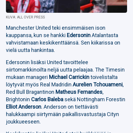
KUVA: ALL OVER PRESS
Manchester United teki ensimmäisen ison
kauppansa, kun se hankki
Edersonin
Atalantasta
vahvistamaan keskikenttäänsä. Sen kiikarissa on
vielä uutta hankintaa.
Edersonin lisäksi United tavoittelee
siirtomarkkinoilta neljä uutta pelaajaa. The Timesin
mukaan manageri
Michael Carrickin
toivelistalta
löytyvät myös Real Madridin
Aurelien Tchouameni
,
Red Bull Bragantinon
Matheus Fernandes
,
Brightonin
Carlos Baleba
sekä Nottingham Forestin
Elliot Anderson
. Anderson on tiettävästi
halukkaampi siirtymään paikallisvastustaja Cityn
joukkueeseen.