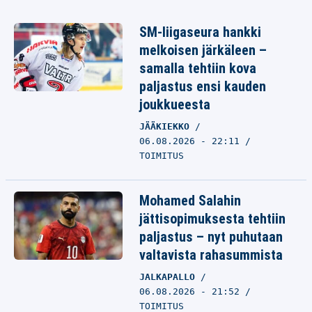
SM-liigaseura hankki
melkoisen järkäleen –
samalla tehtiin kova
paljastus ensi kauden
joukkueesta
JÄÄKIEKKO
06.08.2026 - 22:11
TOIMITUS
Mohamed Salahin
jättisopimuksesta tehtiin
paljastus – nyt puhutaan
valtavista rahasummista
JALKAPALLO
06.08.2026 - 21:52
TOIMITUS