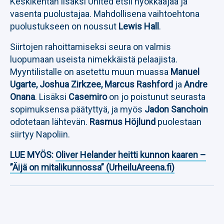
Keskikentän lisäksi United etsii hyökkääjää ja
vasenta puolustajaa. Mahdollisena vaihtoehtona
puolustukseen on noussut
Lewis Hall
.
Siirtojen rahoittamiseksi seura on valmis
luopumaan useista nimekkäistä pelaajista.
Myyntilistalle on asetettu muun muassa
Manuel
Ugarte, Joshua Zirkzee, Marcus Rashford
ja
Andre
Onana
. Lisäksi
Casemiro
on jo poistunut seurasta
sopimuksensa päätyttyä, ja myös
Jadon Sanchoin
odotetaan lähtevän.
Rasmus Höjlund
puolestaan
siirtyy Napoliin.
LUE MYÖS:
Oliver Helander heitti kunnon kaaren –
”Äijä on mitalikunnossa” (UrheiluAreena.fi)