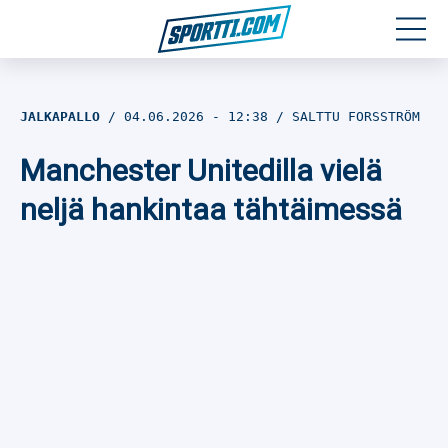
Moottoriurheilu
JALKAPALLO
04.06.2026
- 12:38
SALTTU FORSSTRÖM
Jääkiekko
Manchester Unitedilla vielä
Jalkapallo
neljä hankintaa tähtäimessä
Yleisurheilu
Talviurheilu
Muu urheilu
SPORTIVO TV