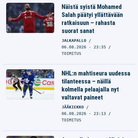
Näistä syistä Mohamed
Salah päätyi yllättävään
ratkaisuun – rahasta
suorat sanat
JALKAPALLO
06.08.2026 - 23:35
TOIMITUS
NHL:n mahtiseura uudessa
tilanteessa – näillä
kolmella pelaajalla nyt
valtavat paineet
JÄÄKIEKKO
06.08.2026 - 23:13
TOIMITUS