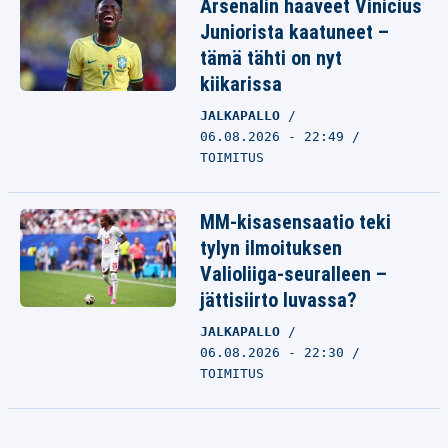
Arsenalin haaveet Vinicius
Juniorista kaatuneet –
tämä tähti on nyt
kiikarissa
JALKAPALLO
06.08.2026 - 22:49
TOIMITUS
MM-kisasensaatio teki
tylyn ilmoituksen
Valioliiga-seuralleen –
jättisiirto luvassa?
JALKAPALLO
06.08.2026 - 22:30
TOIMITUS