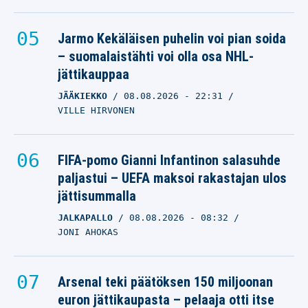
Jarmo Kekäläisen puhelin voi pian soida
– suomalaistähti voi olla osa NHL-
jättikauppaa
JÄÄKIEKKO
08.08.2026
- 22:31
VILLE HIRVONEN
FIFA-pomo Gianni Infantinon salasuhde
paljastui – UEFA maksoi rakastajan ulos
jättisummalla
JALKAPALLO
08.08.2026
- 08:32
JONI AHOKAS
Arsenal teki päätöksen 150 miljoonan
euron jättikaupasta – pelaaja otti itse