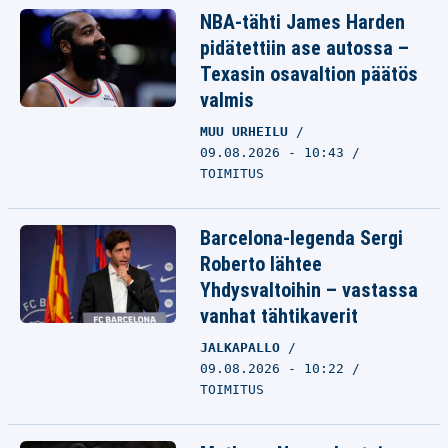
NBA-tähti James Harden
pidätettiin ase autossa –
Texasin osavaltion päätös
valmis
MUU URHEILU
09.08.2026 - 10:43
TOIMITUS
Barcelona-legenda Sergi
Roberto lähtee
Yhdysvaltoihin – vastassa
vanhat tähtikaverit
JALKAPALLO
09.08.2026 - 10:22
TOIMITUS