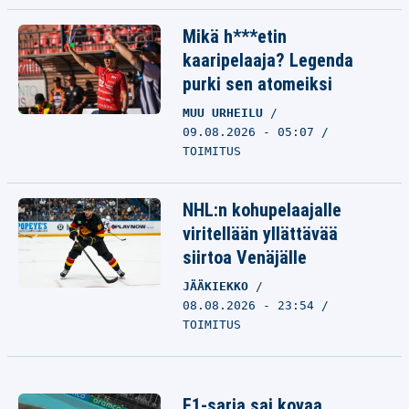
Mikä h***etin
kaaripelaaja? Legenda
purki sen atomeiksi
MUU URHEILU
09.08.2026 - 05:07
TOIMITUS
NHL:n kohupelaajalle
viritellään yllättävää
siirtoa Venäjälle
JÄÄKIEKKO
08.08.2026 - 23:54
TOIMITUS
F1-sarja sai kovaa