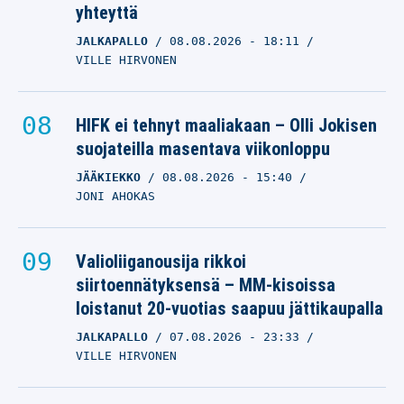
yhteyttä
JALKAPALLO
08.08.2026
- 18:11
VILLE HIRVONEN
HIFK ei tehnyt maaliakaan – Olli Jokisen
suojateilla masentava viikonloppu
JÄÄKIEKKO
08.08.2026
- 15:40
JONI AHOKAS
Valioliiganousija rikkoi
siirtoennätyksensä – MM-kisoissa
loistanut 20-vuotias saapuu jättikaupalla
JALKAPALLO
07.08.2026
- 23:33
VILLE HIRVONEN