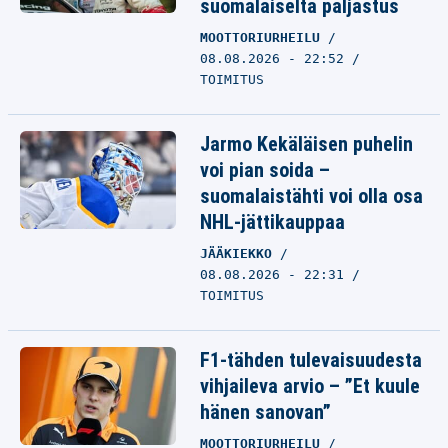
suomalaiselta paljastus
MOOTTORIURHEILU
08.08.2026 - 22:52
TOIMITUS
Jarmo Kekäläisen puhelin
voi pian soida –
suomalaistähti voi olla osa
NHL-jättikauppaa
JÄÄKIEKKO
08.08.2026 - 22:31
TOIMITUS
F1-tähden tulevaisuudesta
vihjaileva arvio – ”Et kuule
hänen sanovan”
MOOTTORIURHEILU