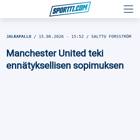
Moottoriurheilu
JALKAPALLO
15.06.2026
- 15:52
SALTTU FORSSTRÖM
Jääkiekko
Manchester United teki
Jalkapallo
ennätyksellisen sopimuksen
Yleisurheilu
Talviurheilu
Muu urheilu
SPORTIVO TV