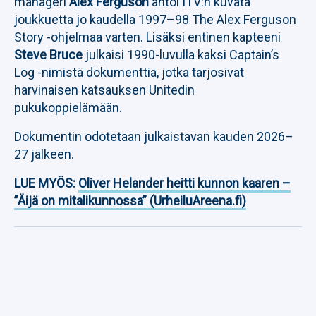
manageri
Alex Ferguson
antoi ITV:n kuvata
joukkuetta jo kaudella 1997–98 The Alex Ferguson
Story -ohjelmaa varten. Lisäksi entinen kapteeni
Steve Bruce
julkaisi 1990-luvulla kaksi Captain’s
Log -nimistä dokumenttia, jotka tarjosivat
harvinaisen katsauksen Unitedin
pukukoppielämään.
Dokumentin odotetaan julkaistavan kauden 2026–
27 jälkeen.
LUE MYÖS:
Oliver Helander heitti kunnon kaaren –
”Äijä on mitalikunnossa” (UrheiluAreena.fi)