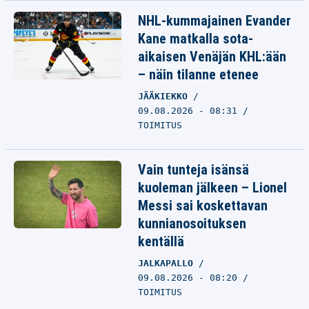
NHL-kummajainen Evander
Kane matkalla sota-
aikaisen Venäjän KHL:ään
– näin tilanne etenee
JÄÄKIEKKO
09.08.2026 - 08:31
TOIMITUS
Vain tunteja isänsä
kuoleman jälkeen – Lionel
Messi sai koskettavan
kunnianosoituksen
kentällä
JALKAPALLO
09.08.2026 - 08:20
TOIMITUS