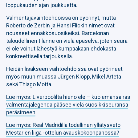
loppukauden ajan joukkuetta.
Valmentajavaihtoehdoissa on pyörinyt, mutta
Roberto de Zerbin ja Hansi Flickin nimet ovat
nousseet ennakkosuosikeiksi. Barcelonan
taloudellinen tilanne on vielä epäselvä, joten seura
ei ole voinut lähestyä kumpaakaan ehdokasta
konkreettisella tarjouksella.
Heidän lisäkseen vaihtoehdoissa ovat pyörineet
myös muun muassa Jürgen Klopp, Mikel Arteta
sekä Thiago Motta.
Lue myös: Liverpoolilta hieno ele – kuolemansairas
valmentajalegenda pääsee vielä suosikkiseuransa
peräsimeen
Lue myös: Real Madridilla todellinen yllätysveto
Mestarien liiga -ottelun avauskokoonpanossa?