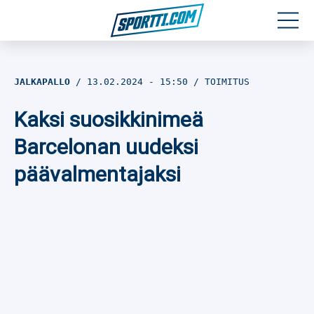
Moottoriurheilu
JALKAPALLO
13.02.2024
- 15:50
TOIMITUS
Jääkiekko
Kaksi suosikkinimeä
Jalkapallo
Barcelonan uudeksi
päävalmentajaksi
Yleisurheilu
Talviurheilu
Muu urheilu
SPORTIVO TV