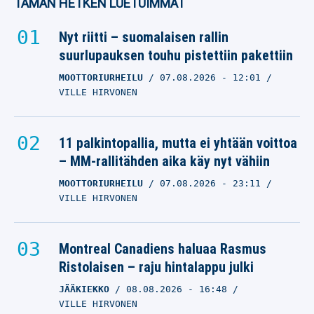
TÄMÄN HETKEN LUETUIMMAT
Nyt riitti – suomalaisen rallin
suurlupauksen touhu pistettiin pakettiin
MOOTTORIURHEILU
07.08.2026
- 12:01
VILLE HIRVONEN
11 palkintopallia, mutta ei yhtään voittoa
– MM-rallitähden aika käy nyt vähiin
MOOTTORIURHEILU
07.08.2026
- 23:11
VILLE HIRVONEN
Montreal Canadiens haluaa Rasmus
Ristolaisen – raju hintalappu julki
JÄÄKIEKKO
08.08.2026
- 16:48
VILLE HIRVONEN