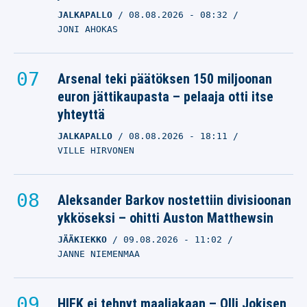
JALKAPALLO
08.08.2026
- 08:32
JONI AHOKAS
Arsenal teki päätöksen 150 miljoonan
euron jättikaupasta – pelaaja otti itse
yhteyttä
JALKAPALLO
08.08.2026
- 18:11
VILLE HIRVONEN
Aleksander Barkov nostettiin divisioonan
ykköseksi – ohitti Auston Matthewsin
JÄÄKIEKKO
09.08.2026
- 11:02
JANNE NIEMENMAA
HIFK ei tehnyt maaliakaan – Olli Jokisen