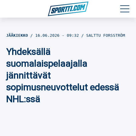
Moottoriurheilu
JÄÄKIEKKO
16.06.2026
- 09:32
SALTTU FORSSTRÖM
Jääkiekko
Yhdeksällä
Jalkapallo
suomalaispelaajalla
jännittävät
Yleisurheilu
sopimusneuvottelut edessä
Talviurheilu
NHL:ssä
Muu urheilu
SPORTIVO TV