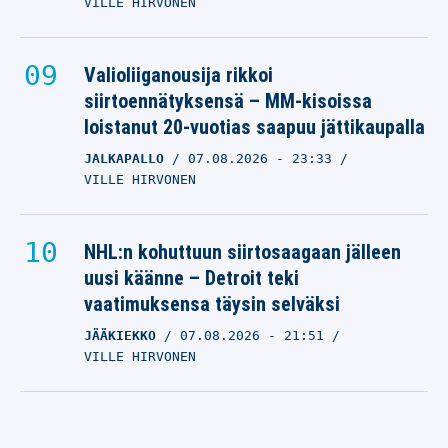
VILLE HIRVONEN
Valioliiganousija rikkoi
siirtoennätyksensä – MM-kisoissa
loistanut 20-vuotias saapuu jättikaupalla
JALKAPALLO
07.08.2026
- 23:33
VILLE HIRVONEN
NHL:n kohuttuun siirtosaagaan jälleen
uusi käänne – Detroit teki
vaatimuksensa täysin selväksi
JÄÄKIEKKO
07.08.2026
- 21:51
VILLE HIRVONEN