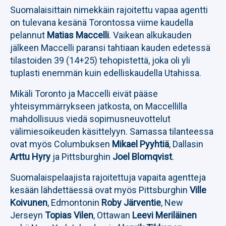
Suomalaisittain nimekkäin rajoitettu vapaa agentti
on tulevana kesänä Torontossa viime kaudella
pelannut
Matias Maccelli
. Vaikean alkukauden
jälkeen Maccelli paransi tahtiaan kauden edetessä
tilastoiden 39 (14+25) tehopistettä, joka oli yli
tuplasti enemmän kuin edelliskaudella Utahissa.
Mikäli Toronto ja Maccelli eivät pääse
yhteisymmärrykseen jatkosta, on Maccellilla
mahdollisuus viedä sopimusneuvottelut
välimiesoikeuden käsittelyyn. Samassa tilanteessa
ovat myös Columbuksen
Mikael Pyyhtiä
, Dallasin
Arttu Hyry
ja Pittsburghin
Joel Blomqvist
.
Suomalaispelaajista rajoitettuja vapaita agentteja
kesään lähdettäessä ovat myös Pittsburghin
Ville
Koivunen
, Edmontonin
Roby Järventie
, New
Jerseyn
Topias Vilen
, Ottawan
Leevi Meriläinen