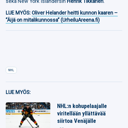
sekä New York Islandersin
Henrik Tikkanen
.
LUE MYÖS:
Oliver Helander heitti kunnon kaaren –
”Äijä on mitalikunnossa” (UrheiluAreena.fi)
NHL
LUE MYÖS:
NHL:n kohupelaajalle
viritellään yllättävää
siirtoa Venäjälle