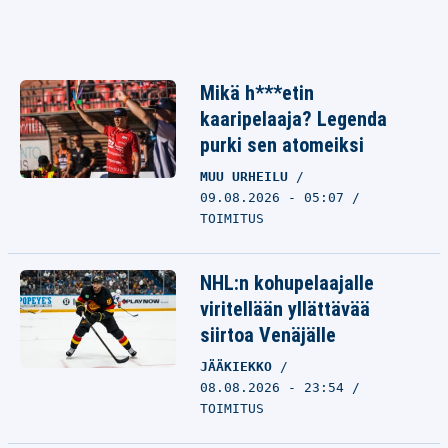
Mikä h***etin
kaaripelaaja? Legenda
purki sen atomeiksi
MUU URHEILU
09.08.2026 - 05:07
TOIMITUS
NHL:n kohupelaajalle
viritellään yllättävää
siirtoa Venäjälle
JÄÄKIEKKO
08.08.2026 - 23:54
TOIMITUS