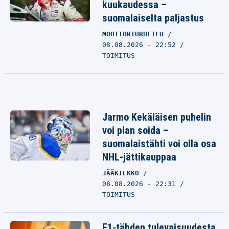
kuukaudessa –
suomalaiselta paljastus
MOOTTORIURHEILU
08.08.2026 - 22:52
TOIMITUS
Jarmo Kekäläisen puhelin
voi pian soida –
suomalaistähti voi olla osa
NHL-jättikauppaa
JÄÄKIEKKO
08.08.2026 - 22:31
TOIMITUS
F1-tähden tulevaisuudesta