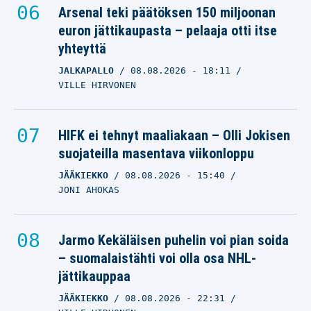
Arsenal teki päätöksen 150 miljoonan
euron jättikaupasta – pelaaja otti itse
yhteyttä
JALKAPALLO
08.08.2026
- 18:11
VILLE HIRVONEN
HIFK ei tehnyt maaliakaan – Olli Jokisen
suojateilla masentava viikonloppu
JÄÄKIEKKO
08.08.2026
- 15:40
JONI AHOKAS
Jarmo Kekäläisen puhelin voi pian soida
– suomalaistähti voi olla osa NHL-
jättikauppaa
JÄÄKIEKKO
08.08.2026
- 22:31