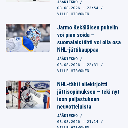
JÄÄKIEKKO
08.08.2026
- 23:54
VILLE HIRVONEN
Jarmo Kekäläisen puhelin
voi pian soida –
suomalaistähti voi olla osa
NHL-jättikauppaa
JÄÄKIEKKO
08.08.2026
- 22:31
VILLE HIRVONEN
NHL-tähti allekirjoitti
jättisopimuksen – teki nyt
ison paljastuksen
neuvotteluista
JÄÄKIEKKO
08.08.2026
- 21:14
VILLE HIRVONEN