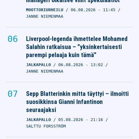
manageri oikaisee villit spekulaatiot
MOOTTORIURHEILU
06.08.2026
- 11:45
JANNE NIEMENMAA
Liverpool-legenda ihmettelee Mohamed
Salahin ratkaisua – ”yksinkertaisesti
parempi pelaaja kuin tämä”
JALKAPALLO
06.08.2026
- 13:02
JANNE NIEMENMAA
Sepp Blatterinkin mitta täyttyi – ilmoitti
suosikkinsa Gianni Infantinon
seuraajaksi
JALKAPALLO
05.08.2026
- 21:16
SALTTU FORSSTRÖM