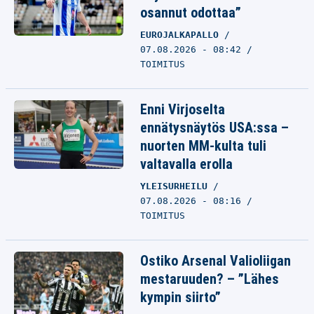
osannut odottaa”
EUROJALKAPALLO
07.08.2026 - 08:42
TOIMITUS
Enni Virjoselta
ennätysnäytös USA:ssa –
nuorten MM-kulta tuli
valtavalla erolla
YLEISURHEILU
07.08.2026 - 08:16
TOIMITUS
Ostiko Arsenal Valioliigan
mestaruuden? – ”Lähes
kympin siirto”