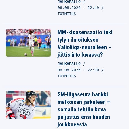
JALKAPALLO
06.08.2026 - 22:49
TOIMITUS
MM-kisasensaatio teki
tylyn ilmoituksen
Valioliiga-seuralleen –
jättisiirto luvassa?
JALKAPALLO
06.08.2026 - 22:30
TOIMITUS
SM-liigaseura hankki
melkoisen järkäleen –
samalla tehtiin kova
paljastus ensi kauden
joukkueesta