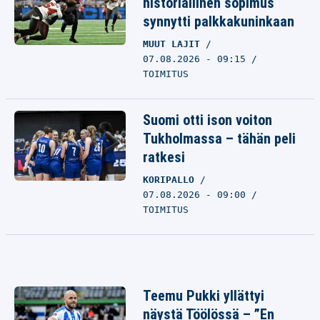
historiallinen sopimus
synnytti palkkakuninkaan
MUUT LAJIT
07.08.2026 - 09:15
TOIMITUS
Suomi otti ison voiton
Tukholmassa – tähän peli
ratkesi
KORIPALLO
07.08.2026 - 09:00
TOIMITUS
Teemu Pukki yllättyi
näystä Töölössä – ”En