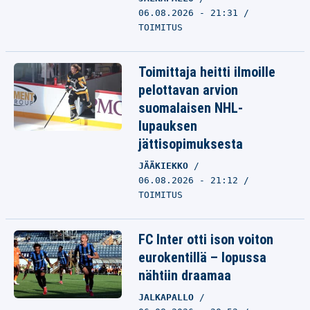
06.08.2026 - 21:31
TOIMITUS
Toimittaja heitti ilmoille
pelottavan arvion
suomalaisen NHL-
lupauksen
jättisopimuksesta
JÄÄKIEKKO
06.08.2026 - 21:12
TOIMITUS
FC Inter otti ison voiton
eurokentillä – lopussa
nähtiin draamaa
JALKAPALLO