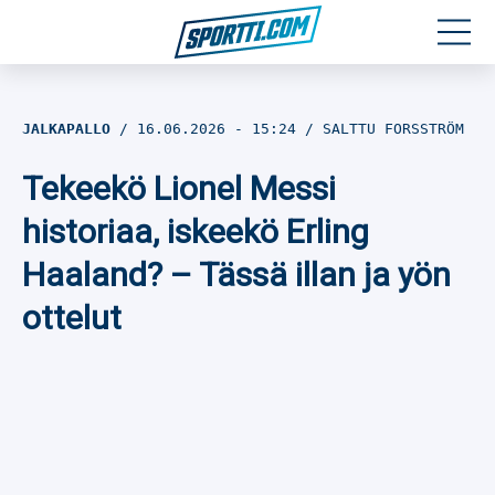
Moottoriurheilu
JALKAPALLO
16.06.2026
- 15:24
SALTTU FORSSTRÖM
Jääkiekko
Tekeekö Lionel Messi
Jalkapallo
historiaa, iskeekö Erling
Haaland? – Tässä illan ja yön
Yleisurheilu
ottelut
Talviurheilu
Muu urheilu
SPORTIVO TV