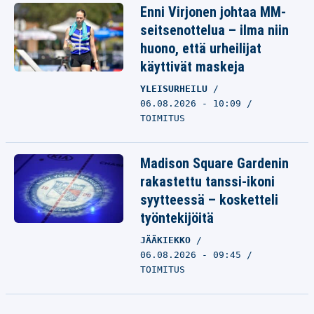
Enni Virjonen johtaa MM-
seitsenottelua – ilma niin
huono, että urheilijat
käyttivät maskeja
YLEISURHEILU
06.08.2026 - 10:09
TOIMITUS
Madison Square Gardenin
rakastettu tanssi-ikoni
syytteessä – kosketteli
työntekijöitä
JÄÄKIEKKO
06.08.2026 - 09:45
TOIMITUS