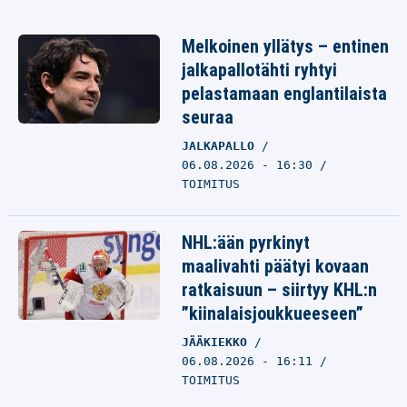
Melkoinen yllätys – entinen
jalkapallotähti ryhtyi
pelastamaan englantilaista
seuraa
JALKAPALLO
06.08.2026 - 16:30
TOIMITUS
NHL:ään pyrkinyt
maalivahti päätyi kovaan
ratkaisuun – siirtyy KHL:n
”kiinalaisjoukkueeseen”
JÄÄKIEKKO
06.08.2026 - 16:11
TOIMITUS