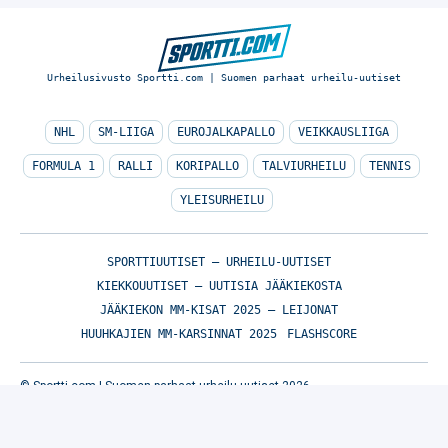
Urheilusivusto Sportti.com | Suomen parhaat urheilu-uutiset
NHL
SM-LIIGA
EUROJALKAPALLO
VEIKKAUSLIIGA
FORMULA 1
RALLI
KORIPALLO
TALVIURHEILU
TENNIS
YLEISURHEILU
SPORTTIUUTISET – URHEILU-UUTISET
KIEKKOUUTISET – UUTISIA JÄÄKIEKOSTA
JÄÄKIEKON MM-KISAT 2025 – LEIJONAT
HUUHKAJIEN MM-KARSINNAT 2025
FLASHSCORE
© Sportti.com | Suomen parhaat urheilu-uutiset 2026
TIETOA MEISTÄ
/
🇬🇧 SPORTIVO NETWORK
/
KÄYTTÖEHDOT