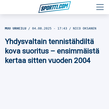
Moottoriurheilu
MUU URHEILU
04.08.2025
- 17:43
NICO OKSANEN
Jääkiekko
Yhdysvaltain tennistähdiltä
Jalkapallo
kova suoritus – ensimmäistä
kertaa sitten vuoden 2004
Yleisurheilu
Talviurheilu
Muu urheilu
SPORTIVO TV