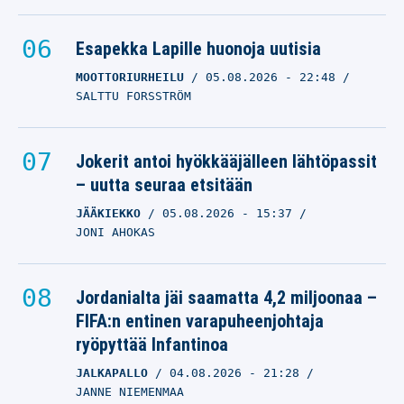
Esapekka Lapille huonoja uutisia
MOOTTORIURHEILU
05.08.2026
- 22:48
SALTTU FORSSTRÖM
Jokerit antoi hyökkääjälleen lähtöpassit
– uutta seuraa etsitään
JÄÄKIEKKO
05.08.2026
- 15:37
JONI AHOKAS
Jordanialta jäi saamatta 4,2 miljoonaa –
FIFA:n entinen varapuheenjohtaja
ryöpyttää Infantinoa
JALKAPALLO
04.08.2026
- 21:28
JANNE NIEMENMAA