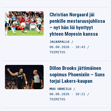
Christian Norgaard jäi
penkille mestaruusjuhlissa
– nyt hän löi hynttyyt
yhteen Moyesin kanssa
JALKAPALLO
06.08.2026 - 10:43
TOIMITUS
Dillon Brooks jättimäinen
sopimus Phoenixiin – Suns
torjui Lakers-kaupan
MUU URHEILU
06.08.2026 - 10:21
TOIMITUS