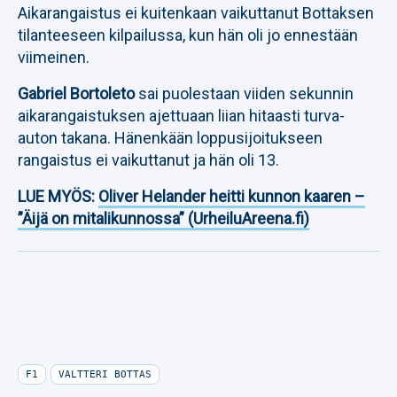
Aikarangaistus ei kuitenkaan vaikuttanut Bottaksen
tilanteeseen kilpailussa, kun hän oli jo ennestään
viimeinen.
Gabriel Bortoleto
sai puolestaan viiden sekunnin
aikarangaistuksen ajettuaan liian hitaasti turva-
auton takana. Hänenkään loppusijoitukseen
rangaistus ei vaikuttanut ja hän oli 13.
LUE MYÖS:
Oliver Helander heitti kunnon kaaren –
”Äijä on mitalikunnossa” (UrheiluAreena.fi)
F1
VALTTERI BOTTAS