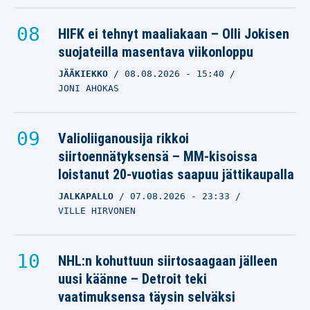
HIFK ei tehnyt maaliakaan – Olli Jokisen
suojateilla masentava viikonloppu
JÄÄKIEKKO
08.08.2026
- 15:40
JONI AHOKAS
Valioliiganousija rikkoi
siirtoennätyksensä – MM-kisoissa
loistanut 20-vuotias saapuu jättikaupalla
JALKAPALLO
07.08.2026
- 23:33
VILLE HIRVONEN
NHL:n kohuttuun siirtosaagaan jälleen
uusi käänne – Detroit teki
vaatimuksensa täysin selväksi