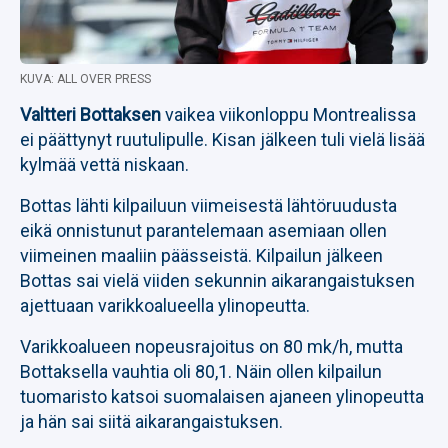
KUVA: ALL OVER PRESS
Valtteri Bottaksen
vaikea viikonloppu Montrealissa
ei päättynyt ruutulipulle. Kisan jälkeen tuli vielä lisää
kylmää vettä niskaan.
Bottas lähti kilpailuun viimeisestä lähtöruudusta
eikä onnistunut parantelemaan asemiaan ollen
viimeinen maaliin päässeistä. Kilpailun jälkeen
Bottas sai vielä viiden sekunnin aikarangaistuksen
ajettuaan varikkoalueella ylinopeutta.
Varikkoalueen nopeusrajoitus on 80 mk/h, mutta
Bottaksella vauhtia oli 80,1. Näin ollen kilpailun
tuomaristo katsoi suomalaisen ajaneen ylinopeutta
ja hän sai siitä aikarangaistuksen.