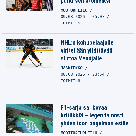
purki sen atomeiksi
MUU URHEILU
09.08.2026 - 05:07
TOIMITUS
NHL:n kohupelaajalle
viritellään yllättävää
siirtoa Venäjälle
JÄÄKIEKKO
08.08.2026 - 23:54
TOIMITUS
F1-sarja sai kovaa
kritiikkiä – legenda nosti
yhden ison ongelman esille
MOOTTORIURHEILU