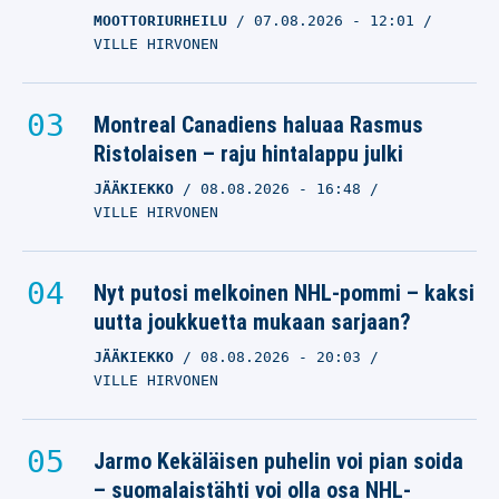
MOOTTORIURHEILU
07.08.2026
- 12:01
VILLE HIRVONEN
Montreal Canadiens haluaa Rasmus
Ristolaisen – raju hintalappu julki
JÄÄKIEKKO
08.08.2026
- 16:48
VILLE HIRVONEN
Nyt putosi melkoinen NHL-pommi – kaksi
uutta joukkuetta mukaan sarjaan?
JÄÄKIEKKO
08.08.2026
- 20:03
VILLE HIRVONEN
Jarmo Kekäläisen puhelin voi pian soida
– suomalaistähti voi olla osa NHL-