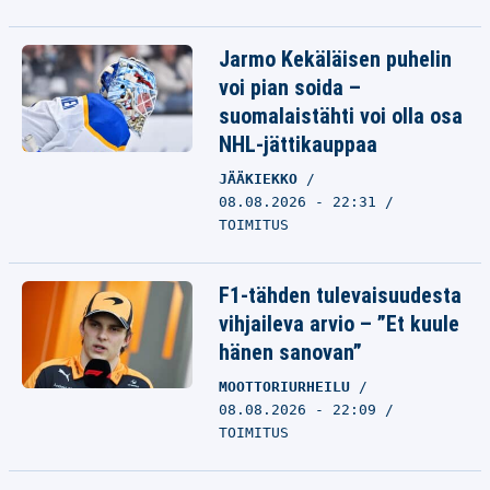
Jarmo Kekäläisen puhelin
voi pian soida –
suomalaistähti voi olla osa
NHL-jättikauppaa
JÄÄKIEKKO
08.08.2026 - 22:31
TOIMITUS
F1-tähden tulevaisuudesta
vihjaileva arvio – ”Et kuule
hänen sanovan”
MOOTTORIURHEILU
08.08.2026 - 22:09
TOIMITUS