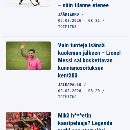
– näin tilanne etenee
JÄÄKIEKKO
09.08.2026 - 08:31
TOIMITUS
Vain tunteja isänsä
kuoleman jälkeen – Lionel
Messi sai koskettavan
kunnianosoituksen
kentällä
JALKAPALLO
09.08.2026 - 08:20
TOIMITUS
Mikä h***etin
kaaripelaaja? Legenda