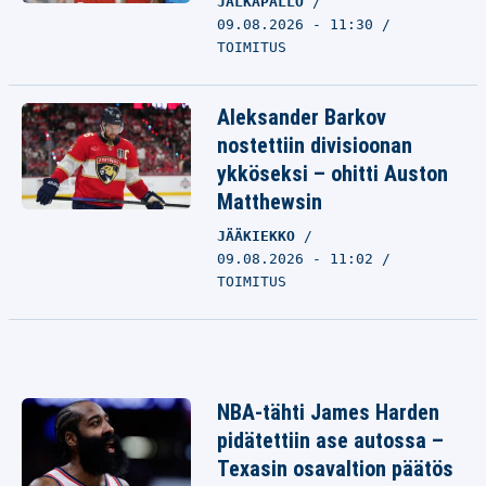
JALKAPALLO
09.08.2026 - 11:30
TOIMITUS
Aleksander Barkov
nostettiin divisioonan
ykköseksi – ohitti Auston
Matthewsin
JÄÄKIEKKO
09.08.2026 - 11:02
TOIMITUS
NBA-tähti James Harden
pidätettiin ase autossa –
Texasin osavaltion päätös