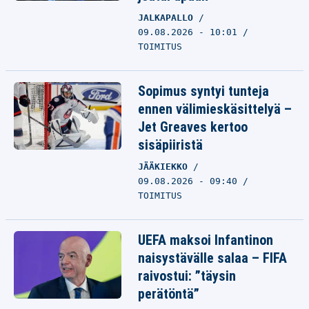
JALKAPALLO
09.08.2026 - 10:01
TOIMITUS
Sopimus syntyi tunteja
ennen välimieskäsittelyä –
Jet Greaves kertoo
sisäpiiristä
JÄÄKIEKKO
09.08.2026 - 09:40
TOIMITUS
UEFA maksoi Infantinon
naisystävälle salaa – FIFA
raivostui: ”täysin
perätöntä”