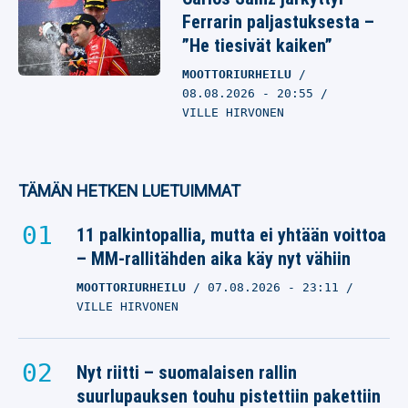
Ferrarin paljastuksesta –
”He tiesivät kaiken”
MOOTTORIURHEILU
08.08.2026
- 20:55
VILLE HIRVONEN
TÄMÄN HETKEN LUETUIMMAT
11 palkintopallia, mutta ei yhtään voittoa
– MM-rallitähden aika käy nyt vähiin
MOOTTORIURHEILU
07.08.2026
- 23:11
VILLE HIRVONEN
Nyt riitti – suomalaisen rallin
suurlupauksen touhu pistettiin pakettiin