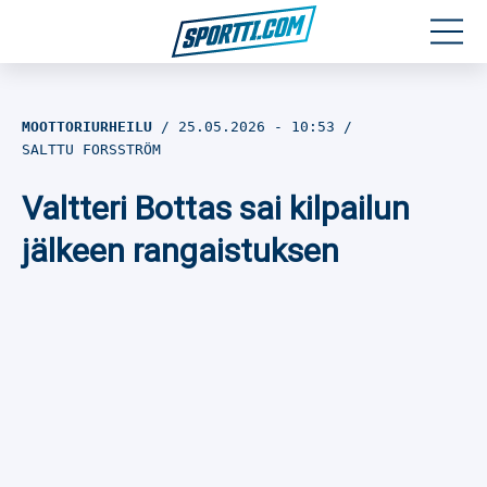
Moottoriurheilu
MOOTTORIURHEILU
25.05.2026
- 10:53
SALTTU FORSSTRÖM
Jääkiekko
Valtteri Bottas sai kilpailun
Jalkapallo
jälkeen rangaistuksen
Yleisurheilu
Talviurheilu
Muu urheilu
SPORTIVO TV