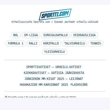
Urheilusivusto Sportti.com | Suomen parhaat urheilu-uutiset
NHL
SM-LIIGA
EUROJALKAPALLO
VEIKKAUSLIIGA
FORMULA 1
RALLI
KORIPALLO
TALVIURHEILU
TENNIS
YLEISURHEILU
SPORTTIUUTISET – URHEILU-UUTISET
KIEKKOUUTISET – UUTISIA JÄÄKIEKOSTA
JÄÄKIEKON MM-KISAT 2025 – LEIJONAT
HUUHKAJIEN MM-KARSINNAT 2025
FLASHSCORE
© Sportti.com | Suomen parhaat urheilu-uutiset 2026
TIETOA MEISTÄ
/
🇬🇧 SPORTIVO NETWORK
/
KÄYTTÖEHDOT