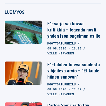
LUE MYÖS:
F1-sarja sai kovaa
kritiikkiä – legenda nosti
yhden ison ongelman esille
MOOTTORIURHEILU
08.08.2026
- 23:30
VILLE HIRVONEN
F1-tähden tulevaisuudesta
vihjaileva arvio – ”Et kuule
hänen sanovan”
MOOTTORIURHEILU
08.08.2026
- 22:09
VILLE HIRVONEN
Carlos Sainz järkyttyi