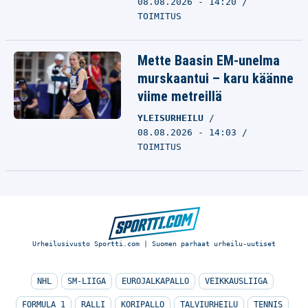
08.08.2026 - 14:20
TOIMITUS
Mette Baasin EM-unelma
murskaantui – karu käänne
viime metreillä
YLEISURHEILU
08.08.2026 - 14:03
TOIMITUS
Urheilusivusto Sportti.com | Suomen parhaat urheilu-uutiset
NHL
SM-LIIGA
EUROJALKAPALLO
VEIKKAUSLIIGA
FORMULA 1
RALLI
KORIPALLO
TALVIURHEILU
TENNIS