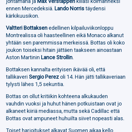
johtamana ja
Max Verstappen
kiilasi kolmanneksi
ennen Mercedeksiä.
Lando Norris
täydensi
kärkikuusikon.
Valtteri Bottaksen
edellinen kilpailuviikonloppu
Montrealissa oli haasteellinen eikä Monaco alkanut
yhtään sen paremmissa merkeissä. Bottas oli koko
joukon toiseksi hitain jättäen taakseen ainoastaan
Aston Martinin
Lance Strollin
.
Bottaksen kannalta erityisen ikävää oli, että
tallikaveri
Sergio Perez
oli 14. Hän jätti tallikaveriaan
tylysti lähes 1,5 sekuntia.
Bottas on ollut kritiikin kohteena alkukauden
vauhdin vuoksi ja huhut hänen potkuistaan ovat jo
alkaneet kiiriä mediassa, mutta sekä Cadillac että
Bottas ovat ampuneet huhuilta siivet nopeasti alas.
Toiset harjoitukset alkavat Suomen aikaa kello