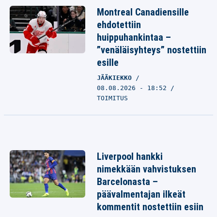
Montreal Canadiensille
ehdotettiin
huippuhankintaa –
”venäläisyhteys” nostettiin
esille
JÄÄKIEKKO
08.08.2026 - 18:52
TOIMITUS
Liverpool hankki
nimekkään vahvistuksen
Barcelonasta –
päävalmentajan ilkeät
kommentit nostettiin esiin