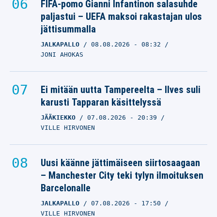
FIFA-pomo Gianni Infantinon salasuhde
paljastui – UEFA maksoi rakastajan ulos
jättisummalla
JALKAPALLO
08.08.2026
- 08:32
JONI AHOKAS
Ei mitään uutta Tampereelta – Ilves suli
karusti Tapparan käsittelyssä
JÄÄKIEKKO
07.08.2026
- 20:39
VILLE HIRVONEN
Uusi käänne jättimäiseen siirtosaagaan
– Manchester City teki tylyn ilmoituksen
Barcelonalle
JALKAPALLO
07.08.2026
- 17:50
VILLE HIRVONEN