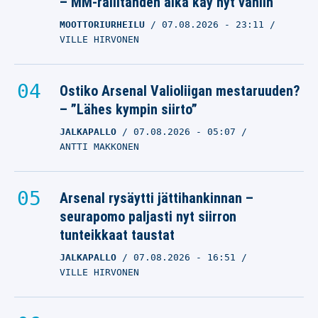
– MM-rallitähden aika käy nyt vähiin
MOOTTORIURHEILU
07.08.2026
- 23:11
VILLE HIRVONEN
Ostiko Arsenal Valioliigan mestaruuden?
– ”Lähes kympin siirto”
JALKAPALLO
07.08.2026
- 05:07
ANTTI MAKKONEN
Arsenal rysäytti jättihankinnan –
seurapomo paljasti nyt siirron
tunteikkaat taustat
JALKAPALLO
07.08.2026
- 16:51
VILLE HIRVONEN