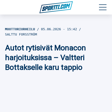
Moottoriurheilu
MOOTTORIURHEILU
05.06.2026
- 15:42
SALTTU FORSSTRÖM
Jääkiekko
Autot rytisivät Monacon
Jalkapallo
harjoituksissa – Valtteri
Yleisurheilu
Bottakselle karu tappio
Talviurheilu
Muu urheilu
SPORTIVO TV