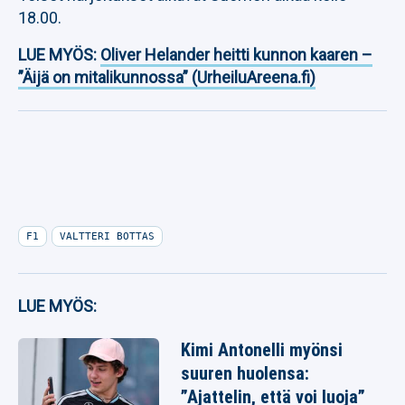
18.00.
LUE MYÖS:
Oliver Helander heitti kunnon kaaren –
”Äijä on mitalikunnossa” (UrheiluAreena.fi)
F1
VALTTERI BOTTAS
LUE MYÖS:
Kimi Antonelli myönsi
suuren huolensa:
”Ajattelin, että voi luoja”