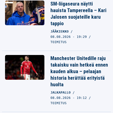
SM-liigaseura näytti
hauista Tampereella – Kari
Jalosen suojateille karu
tappio
JÄÄKIEKKO
08.08.2026 - 19:29
TOIMITUS
Manchester Unitedille raju
takaisku vain hetkeä ennen
kauden alkua – pelaajan
historia herättää erityistä
huolta
JALKAPALLO
08.08.2026 - 19:12
TOIMITUS