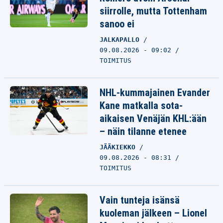
siirrolle, mutta Tottenham
sanoo ei
JALKAPALLO
09.08.2026 - 09:02
TOIMITUS
NHL-kummajainen Evander
Kane matkalla sota-
aikaisen Venäjän KHL:ään
– näin tilanne etenee
JÄÄKIEKKO
09.08.2026 - 08:31
TOIMITUS
Vain tunteja isänsä
kuoleman jälkeen – Lionel