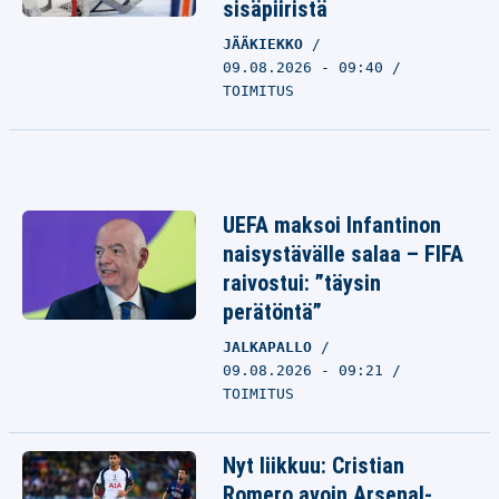
sisäpiiristä
JÄÄKIEKKO
09.08.2026 - 09:40
TOIMITUS
UEFA maksoi Infantinon
naisystävälle salaa – FIFA
raivostui: ”täysin
perätöntä”
JALKAPALLO
09.08.2026 - 09:21
TOIMITUS
Nyt liikkuu: Cristian
Romero avoin Arsenal-