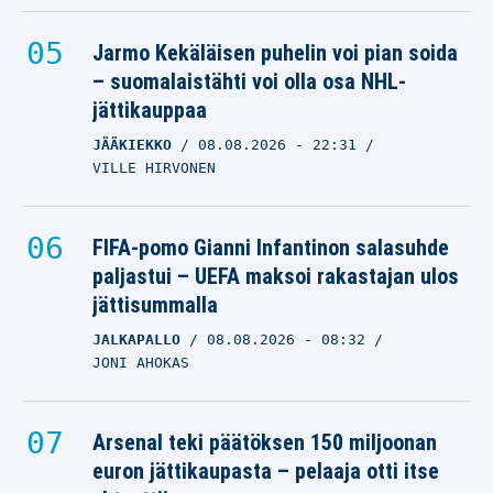
Jarmo Kekäläisen puhelin voi pian soida
– suomalaistähti voi olla osa NHL-
jättikauppaa
JÄÄKIEKKO
08.08.2026
- 22:31
VILLE HIRVONEN
FIFA-pomo Gianni Infantinon salasuhde
paljastui – UEFA maksoi rakastajan ulos
jättisummalla
JALKAPALLO
08.08.2026
- 08:32
JONI AHOKAS
Arsenal teki päätöksen 150 miljoonan
euron jättikaupasta – pelaaja otti itse