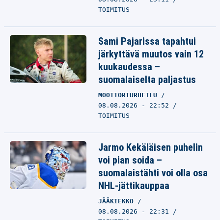
TOIMITUS
Sami Pajarissa tapahtui
järkyttävä muutos vain 12
kuukaudessa –
suomalaiselta paljastus
MOOTTORIURHEILU
08.08.2026 - 22:52
TOIMITUS
Jarmo Kekäläisen puhelin
voi pian soida –
suomalaistähti voi olla osa
NHL-jättikauppaa
JÄÄKIEKKO
08.08.2026 - 22:31