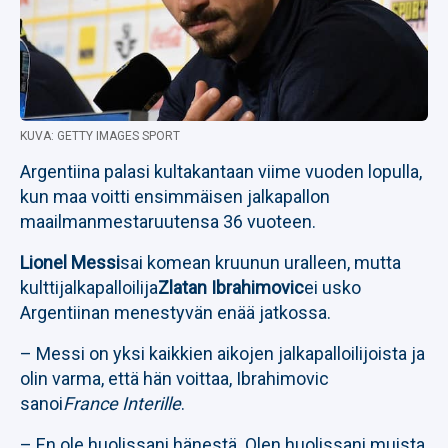
KUVA: GETTY IMAGES SPORT
Argentiina palasi kultakantaan viime vuoden lopulla,
kun maa voitti ensimmäisen jalkapallon
maailmanmestaruutensa 36 vuoteen.
Lionel Messi
sai komean kruunun uralleen, mutta
kulttijalkapalloilija
Zlatan Ibrahimovic
ei usko
Argentiinan menestyvän enää jatkossa.
– Messi on yksi kaikkien aikojen jalkapalloilijoista ja
olin varma, että hän voittaa, Ibrahimovic
sanoi
France Interille
.
– En ole huolissani hänestä. Olen huolissani muista