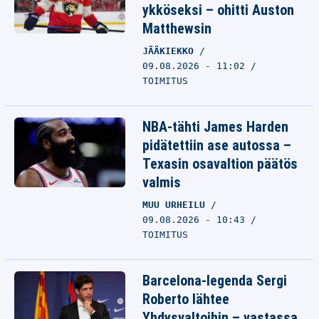
ykköseksi – ohitti Auston
Matthewsin
JÄÄKIEKKO
09.08.2026 - 11:02
TOIMITUS
NBA-tähti James Harden
pidätettiin ase autossa –
Texasin osavaltion päätös
valmis
MUU URHEILU
09.08.2026 - 10:43
TOIMITUS
Barcelona-legenda Sergi
Roberto lähtee
Yhdysvaltoihin – vastassa