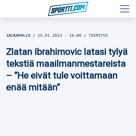
Moottoriurheilu
JALKAPALLO
25.01.2023
- 16:00
TOIMITUS
Jääkiekko
Zlatan Ibrahimovic latasi tylyä
Jalkapallo
tekstiä maailmanmestareista
– ”He eivät tule voittamaan
Yleisurheilu
enää mitään”
Talviurheilu
Muu urheilu
SPORTIVO TV