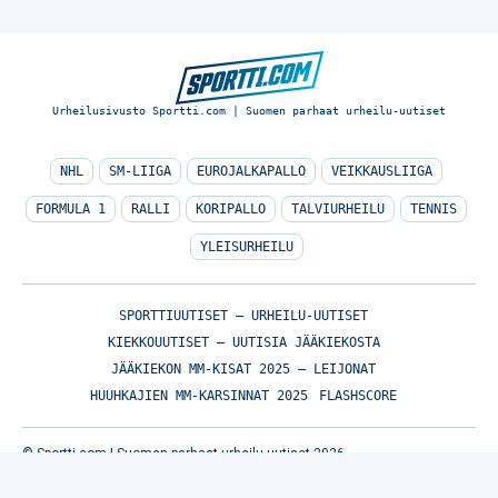
Urheilusivusto Sportti.com | Suomen parhaat urheilu-uutiset
NHL
SM-LIIGA
EUROJALKAPALLO
VEIKKAUSLIIGA
FORMULA 1
RALLI
KORIPALLO
TALVIURHEILU
TENNIS
YLEISURHEILU
SPORTTIUUTISET – URHEILU-UUTISET
KIEKKOUUTISET – UUTISIA JÄÄKIEKOSTA
JÄÄKIEKON MM-KISAT 2025 – LEIJONAT
HUUHKAJIEN MM-KARSINNAT 2025
FLASHSCORE
© Sportti.com | Suomen parhaat urheilu-uutiset 2026
TIETOA MEISTÄ
/
🇬🇧 SPORTIVO NETWORK
/
KÄYTTÖEHDOT