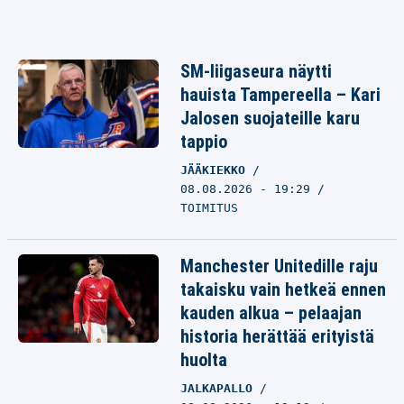
SM-liigaseura näytti
hauista Tampereella – Kari
Jalosen suojateille karu
tappio
JÄÄKIEKKO
08.08.2026 - 19:29
TOIMITUS
Manchester Unitedille raju
takaisku vain hetkeä ennen
kauden alkua – pelaajan
historia herättää erityistä
huolta
JALKAPALLO