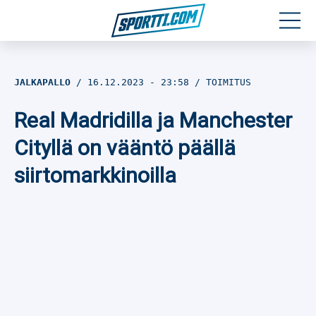
Moottoriurheilu
JALKAPALLO
16.12.2023
- 23:58
TOIMITUS
Jääkiekko
Real Madridilla ja Manchester
Jalkapallo
Cityllä on vääntö päällä
siirtomarkkinoilla
Yleisurheilu
Talviurheilu
Muu urheilu
SPORTIVO TV