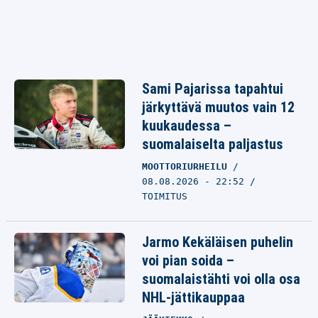
Sami Pajarissa tapahtui
järkyttävä muutos vain 12
kuukaudessa –
suomalaiselta paljastus
MOOTTORIURHEILU
08.08.2026 - 22:52
TOIMITUS
Jarmo Kekäläisen puhelin
voi pian soida –
suomalaistähti voi olla osa
NHL-jättikauppaa