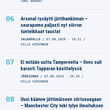
JONI AHOKAS
Arsenal rysäytti jättihankinnan –
seurapomo paljasti nyt siirron
tunteikkaat taustat
JALKAPALLO
07.08.2026
- 16:51
VILLE HIRVONEN
Ei mitään uutta Tampereelta – Ilves suli
karusti Tapparan käsittelyssä
JÄÄKIEKKO
07.08.2026
- 20:39
VILLE HIRVONEN
Uusi käänne jättimäiseen siirtosaagaan
– Manchester City teki tylyn ilmoituksen