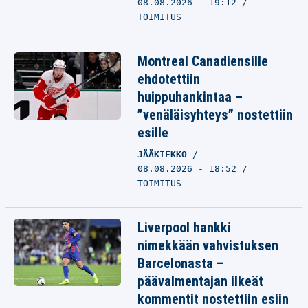
08.08.2026 - 19:12
TOIMITUS
Montreal Canadiensille
ehdotettiin
huippuhankintaa –
”venäläisyhteys” nostettiin
esille
JÄÄKIEKKO
08.08.2026 - 18:52
TOIMITUS
Liverpool hankki
nimekkään vahvistuksen
Barcelonasta –
päävalmentajan ilkeät
kommentit nostettiin esiin