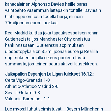
kanadalainen Alphonso Davies heille paras
vaihtoehto vasemman laitapakin tontille. Daviesin
hintalappu on tosin todella hurja, eli noin
70miljoonan euron luokkaa.
Real Madrid kuittaa joka tapauksessa ison rahan
Gutierrezista, jos Manchester City onnistuu
hankinnassaan. Gutierrezin sopimuksen
ulosostopykälä on 35 miljoonaa euroa ja Realilla
sopimuksen nojalla oikeus puoleen tästä
summasta, jos toinen seura aktivoi lausekkeen.
Jalkapallon Espanjan La Ligan tulokset 16.12.:
Celta Vigo-Granada 1-0
Athletic-Atletico Madrid 2-0
Sevilla-Getafe 0-3
Valencia-Barcelona 1-1
Lue myös:
Huhut voimistuvat – Bayern Münchenin