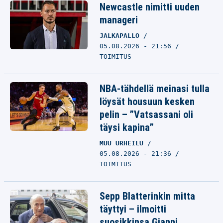
Newcastle nimitti uuden
manageri
JALKAPALLO
05.08.2026 - 21:56
TOIMITUS
NBA-tähdellä meinasi tulla
löysät housuun kesken
pelin – ”Vatsassani oli
täysi kapina”
MUU URHEILU
05.08.2026 - 21:36
TOIMITUS
Sepp Blatterinkin mitta
täyttyi – ilmoitti
suosikkinsa Gianni