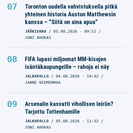
Toronton uudella vahvistuksella pitkä
yhteinen historia Auston Matthewsin
kanssa – ”Siitä on aina apua”
JÄÄKIEKKO
05.08.2026
- 09:52
JONI AHOKAS
FIFA lupasi miljoonat MM-kisojen
isäntäkaupungeille – rahoja ei näy
JALKAPALLO
04.08.2026
- 19:42
JANNE NIEMENMAA
Arsenalin kasvatti vihollisen leiriin?
Tarjottu Tottenhamille
JALKAPALLO
05.08.2026
- 11:32
JONI AHOKAS