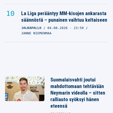
La Liga perääntyy MM-kisojen ankarasta
säännöstä – punainen vaihtuu keltaiseen
JALKAPALLO
04.08.2026
- 23:50
JANNE NIEMENMAA
Suomalaisvahti joutui
mahdottomaan tehtävään
Neymarin videolla – sitten
ralliauto syöksyi hänen
eteensä