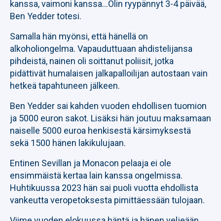
kanssa, vaimoni kanssa…Olin ryypännyt 3-4 päivää,
Ben Yedder totesi.
Samalla hän myönsi, että hänellä on
alkoholiongelma. Vapauduttuaan ahdistelijansa
pihdeistä, nainen oli soittanut poliisit, jotka
pidättivät humalaisen jalkapalloilijan autostaan vain
hetkeä tapahtuneen jälkeen.
Ben Yedder sai kahden vuoden ehdollisen tuomion
ja 5000 euron sakot. Lisäksi hän joutuu maksamaan
naiselle 5000 euroa henkisestä kärsimyksestä
sekä 1500 hänen lakikulujaan.
Entinen Sevillan ja Monacon pelaaja ei ole
ensimmäistä kertaa lain kanssa ongelmissa.
Huhtikuussa 2023 hän sai puoli vuotta ehdollista
vankeutta veropetoksesta pimittäessään tulojaan.
Viime vuoden elokuussa häntä ja hänen veljeään