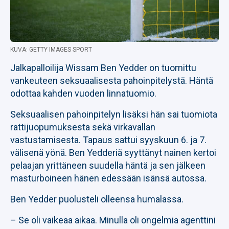
KUVA: GETTY IMAGES SPORT
Jalkapalloilija Wissam Ben Yedder on tuomittu
vankeuteen seksuaalisesta pahoinpitelystä. Häntä
odottaa kahden vuoden linnatuomio.
Seksuaalisen pahoinpitelyn lisäksi hän sai tuomiota
rattijuopumuksesta sekä virkavallan
vastustamisesta. Tapaus sattui syyskuun 6. ja 7.
välisenä yönä. Ben Yedderiä syyttänyt nainen kertoi
pelaajan yrittäneen suudella häntä ja sen jälkeen
masturboineen hänen edessään isänsä autossa.
Ben Yedder puolusteli olleensa humalassa.
– Se oli vaikeaa aikaa. Minulla oli ongelmia agenttini