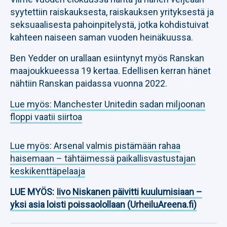
syytettiin raiskauksesta, raiskauksen yrityksestä ja
seksuaalisesta pahoinpitelystä, jotka kohdistuivat
kahteen naiseen saman vuoden heinäkuussa.
Ben Yedder on urallaan esiintynyt myös Ranskan
maajoukkueessa 19 kertaa. Edellisen kerran hänet
nähtiin Ranskan paidassa vuonna 2022.
Lue myös: Manchester Unitedin sadan miljoonan
floppi vaatii siirtoa
Lue myös: Arsenal valmis pistämään rahaa
haisemaan – tähtäimessä paikallisvastustajan
keskikenttäpelaaja
LUE MYÖS:
Iivo Niskanen päivitti kuulumisiaan –
yksi asia loisti poissaolollaan (UrheiluAreena.fi)