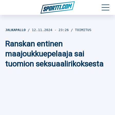
Moottoriurheilu
JALKAPALLO
12.11.2024
- 23:26
TOIMITUS
Jääkiekko
Ranskan entinen
Jalkapallo
maajoukkuepelaaja sai
tuomion seksuaalirikoksesta
Yleisurheilu
Talviurheilu
Muu urheilu
SPORTIVO TV