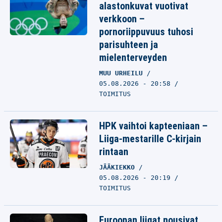
alastonkuvat vuotivat
verkkoon –
pornoriippuvuus tuhosi
parisuhteen ja
mielenterveyden
MUU URHEILU
05.08.2026 - 20:58
TOIMITUS
HPK vaihtoi kapteeniaan –
Liiga-mestarille C-kirjain
rintaan
JÄÄKIEKKO
05.08.2026 - 20:19
TOIMITUS
Euroopan liigat nousivat