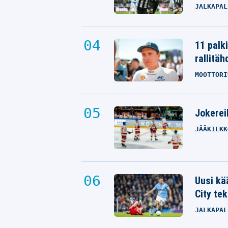
JALKAPAL
11 palk
rallitäh
MOOTTORI
Jokereil
JÄÄKIEKK
Uusi kä
City tek
JALKAPAL