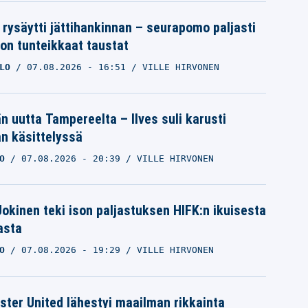
 rysäytti jättihankinnan – seurapomo paljasti
ron tunteikkaat taustat
LO
07.08.2026
- 16:51
VILLE HIRVONEN
än uutta Tampereelta – Ilves suli karusti
n käsittelyssä
O
07.08.2026
- 20:39
VILLE HIRVONEN
 Jokinen teki ison paljastuksen HIFK:n ikuisesta
asta
O
07.08.2026
- 19:29
VILLE HIRVONEN
ter United lähestyi maailman rikkainta