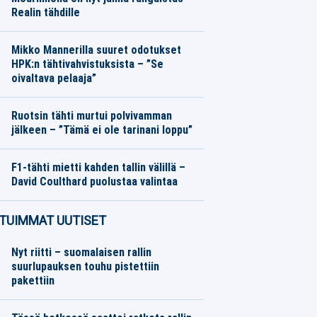
Realin tähdille
Eurojalkapallo
08.08.2026
Toimitus
Mikko Mannerilla suuret odotukset
HPK:n tähtivahvistuksista – ”Se
oivaltava pelaaja”
SM-liiga
08.08.2026
Toimitus
Ruotsin tähti murtui polvivamman
jälkeen – ”Tämä ei ole tarinani loppu”
Eurojalkapallo
08.08.2026
Toimitus
F1-tähti mietti kahden tallin välillä –
David Coulthard puolustaa valintaa
Formula 1
08.08.2026
Toimitus
TUIMMAT UUTISET
Nyt riitti – suomalaisen rallin
suurlupauksen touhu pistettiin
pakettiin