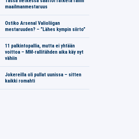
Tässä hetkessä saattoi ratketa rallin
maailmanmestaruus
Ostiko Arsenal Valioliigan
mestaruuden? – ”Lähes kympin siirto”
11 palkintopallia, mutta ei yhtään
voittoa – MM-rallitähden aika käy nyt
vähiin
Jokereilla oli pullat uunissa – sitten
kaikki romahti