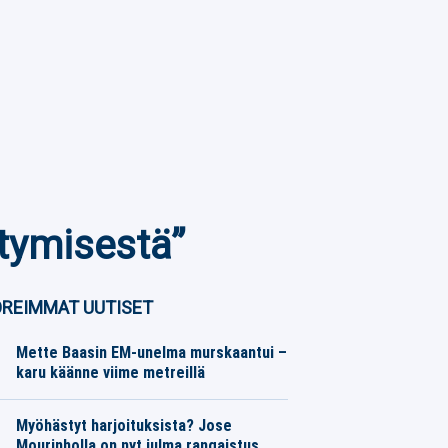
tymisestä”
REIMMAT UUTISET
Mette Baasin EM-unelma murskaantui –
karu käänne viime metreillä
Yleisurheilu
08.08.2026
Toimitus
Myöhästyt harjoituksista? Jose
Mourinholla on nyt julma rangaistus