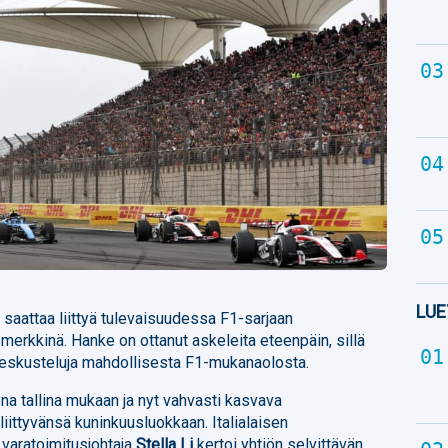
LUE
 saattaa liittyä tulevaisuudessa F1-sarjaan
erkkinä. Hanke on ottanut askeleita eteenpäin, sillä
keskusteluja mahdollisesta F1-mukanaolosta.
utena tallina mukaan ja nyt vahvasti kasvava
 liittyvänsä kuninkuusluokkaan. Italialaisen
varatoimitusjohtaja
Stella Li
kertoi yhtiön selvittävän