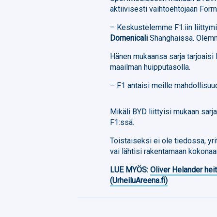
aktiivisesti vaihtoehtojaan Form
– Keskustelemme F1:iin liittym
Domenicali
Shanghaissa. Olemme
Hänen mukaansa sarja tarjoaisi
maailman huipputasolla.
– F1 antaisi meille mahdollisuud
Mikäli BYD liittyisi mukaan sarj
F1:ssä.
Toistaiseksi ei ole tiedossa, yr
vai lähtisi rakentamaan kokonaan
LUE MYÖS:
Oliver Helander heit
(UrheiluAreena.fi)