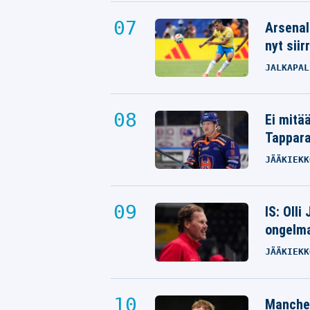
Arsenal
nyt siir
JALKAPAL
Ei mitä
Tappara
JÄÄKIEKK
IS: Olli
ongelm
JÄÄKIEKK
Manches