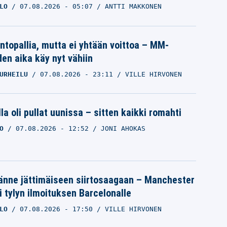
LO
07.08.2026
- 05:07
ANTTI MAKKONEN
intopallia, mutta ei yhtään voittoa – MM-
den aika käy nyt vähiin
URHEILU
07.08.2026
- 23:11
VILLE HIRVONEN
la oli pullat uunissa – sitten kaikki romahti
O
07.08.2026
- 12:52
JONI AHOKAS
änne jättimäiseen siirtosaagaan – Manchester
i tylyn ilmoituksen Barcelonalle
LO
07.08.2026
- 17:50
VILLE HIRVONEN