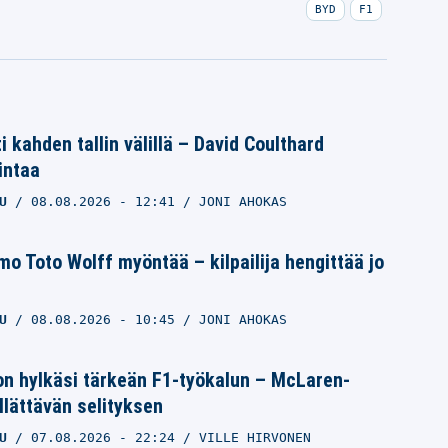
BYD
F1
i kahden tallin välillä – David Coulthard
intaa
U
08.08.2026
- 12:41
JONI AHOKAS
 Toto Wolff myöntää – kilpailija hengittää jo
U
08.08.2026
- 10:45
JONI AHOKAS
on hylkäsi tärkeän F1-työkalun – McLaren-
yllättävän selityksen
U
07.08.2026
- 22:24
VILLE HIRVONEN