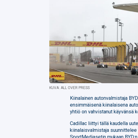
KUVA: ALL OVER PRESS
Kiinalainen autonvalmistaja BYD
ensimmäisenä kiinalaisena autom
yhtiö on vahvistanut käyvänsä 
Cadillac liittyi tällä kaudella u
kiinalaisvalmistaja suunnittelee
SportMediasetin mukaan BYD:n 