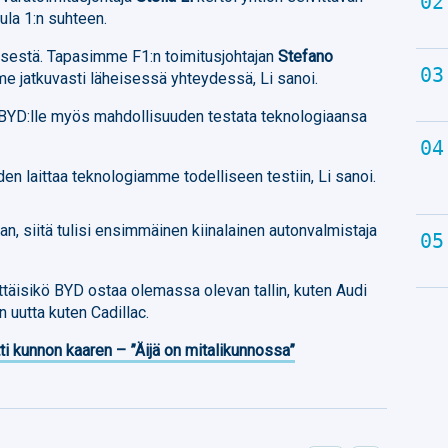
ula 1:n suhteen.
isestä. Tapasimme F1:n toimitusjohtajan
Stefano
 jatkuvasti läheisessä yhteydessä, Li sanoi.
 BYD:lle myös mahdollisuuden testata teknologiaansa
en laittaa teknologiamme todelliseen testiin, Li sanoi.
aan, siitä tulisi ensimmäinen kiinalainen autonvalmistaja
ittäisikö BYD ostaa olemassa olevan tallin, kuten Audi
 uutta kuten Cadillac.
ti kunnon kaaren – ”Äijä on mitalikunnossa”