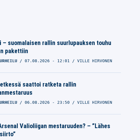
tti – suomalaisen rallin suurlupauksen touhu
in pakettiin
URHEILU
07.08.2026
- 12:01
VILLE HIRVONEN
etkessä saattoi ratketa rallin
anmestaruus
URHEILU
06.08.2026
- 23:50
VILLE HIRVONEN
Arsenal Valioliigan mestaruuden? – ”Lähes
siirto”