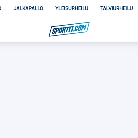
O
JALKAPALLO
YLEISURHEILU
TALVIURHEILU