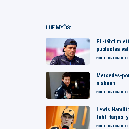
Facebook
LUE MYÖS:
Twitter
F1-tähti miett
puolustaa val
Whatsapp
MOOTTORIURHEIL
Mercedes-pomo
niskaan
MOOTTORIURHEIL
Lewis Hamilt
tähti tarjosi 
MOOTTORIURHEIL