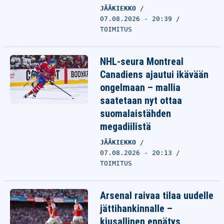
JÄÄKIEKKO
07.08.2026 - 20:39
TOIMITUS
NHL-seura Montreal
Canadiens ajautui ikävään
ongelmaan – mallia
saatetaan nyt ottaa
suomalaistähden
megadiilistä
JÄÄKIEKKO
07.08.2026 - 20:13
TOIMITUS
Arsenal raivaa tilaa uudelle
jättihankinnalle –
kiusallinen ennätys