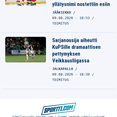
yllätysnimi nostettiin esiin
JÄÄKIEKKO
09.08.2026 - 18:53
TOIMITUS
Sarjanousija aiheutti
KuPSille dramaattisen
pettymyksen
Veikkausliigassa
JALKAPALLO
09.08.2026 - 18:30
TOIMITUS
Urheilusivusto Sportti.com | Suomen parhaat urheilu-uutiset