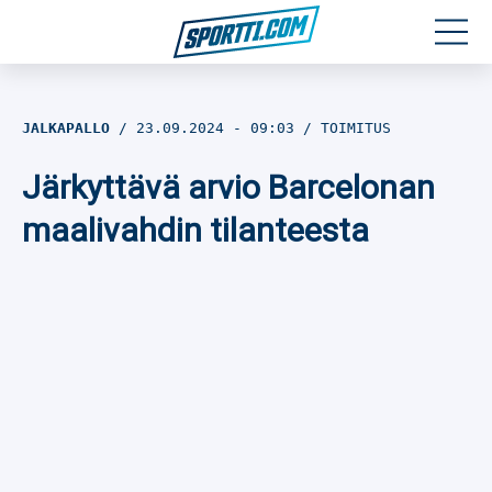
Moottoriurheilu
JALKAPALLO
23.09.2024
- 09:03
TOIMITUS
Jääkiekko
Järkyttävä arvio Barcelonan
Jalkapallo
maalivahdin tilanteesta
Yleisurheilu
Talviurheilu
Muu urheilu
SPORTIVO TV