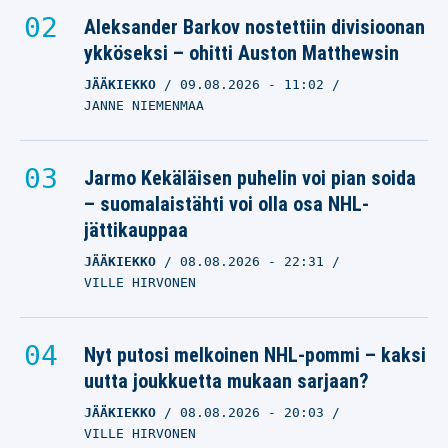
Aleksander Barkov nostettiin divisioonan
ykköseksi – ohitti Auston Matthewsin
JÄÄKIEKKO
09.08.2026
- 11:02
JANNE NIEMENMAA
Jarmo Kekäläisen puhelin voi pian soida
– suomalaistähti voi olla osa NHL-
jättikauppaa
JÄÄKIEKKO
08.08.2026
- 22:31
VILLE HIRVONEN
Nyt putosi melkoinen NHL-pommi – kaksi
uutta joukkuetta mukaan sarjaan?
JÄÄKIEKKO
08.08.2026
- 20:03
VILLE HIRVONEN