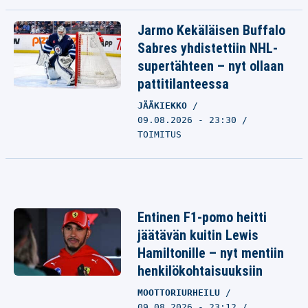
Jarmo Kekäläisen Buffalo
Sabres yhdistettiin NHL-
supertähteen – nyt ollaan
pattitilanteessa
JÄÄKIEKKO
09.08.2026 - 23:30
TOIMITUS
Entinen F1-pomo heitti
jäätävän kuitin Lewis
Hamiltonille – nyt mentiin
henkilökohtaisuuksiin
MOOTTORIURHEILU
09.08.2026 - 23:12