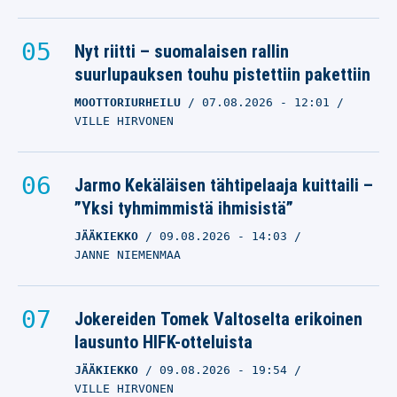
Nyt riitti – suomalaisen rallin
suurlupauksen touhu pistettiin pakettiin
MOOTTORIURHEILU
07.08.2026
- 12:01
VILLE HIRVONEN
Jarmo Kekäläisen tähtipelaaja kuittaili –
”Yksi tyhmimmistä ihmisistä”
JÄÄKIEKKO
09.08.2026
- 14:03
JANNE NIEMENMAA
Jokereiden Tomek Valtoselta erikoinen
lausunto HIFK-otteluista
JÄÄKIEKKO
09.08.2026
- 19:54
VILLE HIRVONEN