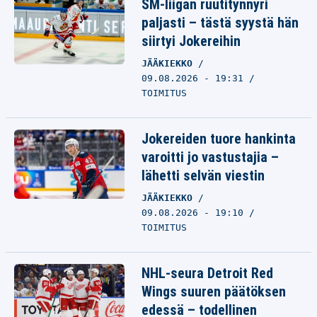
SM-liigan ruutitynnyri
paljasti – tästä syystä hän
siirtyi Jokereihin
JÄÄKIEKKO
09.08.2026 - 19:31
TOIMITUS
Jokereiden tuore hankinta
varoitti jo vastustajia –
lähetti selvän viestin
JÄÄKIEKKO
09.08.2026 - 19:10
TOIMITUS
NHL-seura Detroit Red
Wings suuren päätöksen
edessä – todellinen