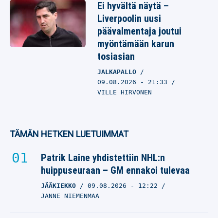
Ei hyvältä näytä –
Liverpoolin uusi
päävalmentaja joutui
myöntämään karun
tosiasian
JALKAPALLO
09.08.2026
- 21:33
VILLE HIRVONEN
TÄMÄN HETKEN LUETUIMMAT
Patrik Laine yhdistettiin NHL:n
huippuseuraan – GM ennakoi tulevaa
JÄÄKIEKKO
09.08.2026
- 12:22
JANNE NIEMENMAA