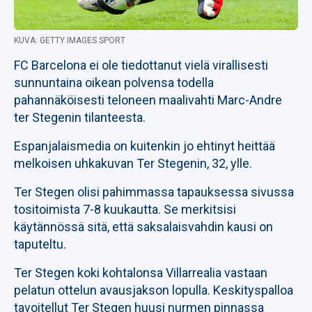
KUVA: GETTY IMAGES SPORT
FC Barcelona ei ole tiedottanut vielä virallisesti
sunnuntaina oikean polvensa todella
pahannäköisesti teloneen maalivahti Marc-Andre
ter Stegenin tilanteesta.
Espanjalaismedia on kuitenkin jo ehtinyt heittää
melkoisen uhkakuvan Ter Stegenin, 32, ylle.
Ter Stegen olisi pahimmassa tapauksessa sivussa
tositoimista 7-8 kuukautta. Se merkitsisi
käytännössä sitä, että saksalaisvahdin kausi on
taputeltu.
Ter Stegen koki kohtalonsa Villarrealia vastaan
pelatun ottelun avausjakson lopulla. Keskityspalloa
tavoitellut Ter Stegen huusi nurmen pinnassa