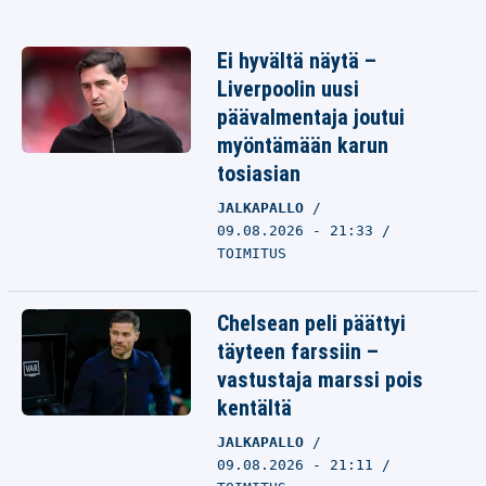
Ei hyvältä näytä –
Liverpoolin uusi
päävalmentaja joutui
myöntämään karun
tosiasian
JALKAPALLO
09.08.2026 - 21:33
TOIMITUS
Chelsean peli päättyi
täyteen farssiin –
vastustaja marssi pois
kentältä
JALKAPALLO
09.08.2026 - 21:11