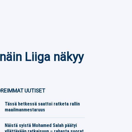
näin Liiga näkyy
REIMMAT UUTISET
Tässä hetkessä saattoi ratketa rallin
maailmanmestaruus
Moottoriurheilu
06.08.2026
Toimitus
Näistä syistä Mohamed Salah päätyi
yllättävään ratkaisuun – rahasta suorat