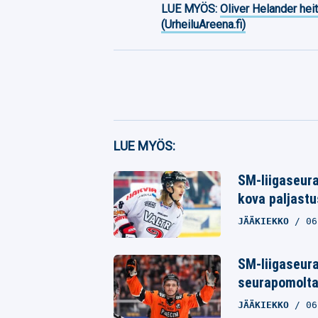
LUE MYÖS:
Oliver Helander heit
(UrheiluAreena.fi)
Facebook
LUE MYÖS:
Twitter
SM-liigaseura
kova paljast
Whatsapp
JÄÄKIEKKO
06
SM-liigaseur
seurapomolta
JÄÄKIEKKO
06