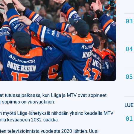
at tutussa paikassa, kun Liiga ja MTV ovat sopineet
sopimus on viisivuotinen.
LUE
n myötä Liiga-lähetyksiä nähdään yksinoikeudella MTV
lla kevääseen 2032 saakka.
en televisioinnista vuodesta 2020 lähtien. Uusi