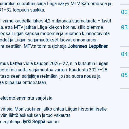
 urheilun suosituin sarja Liiga näkyy MTV Katsomossa ja
031–32 loppuun saakka.
ti viime kaudella lähes 4,2 miljoonaa suomalaista – luvut
, että MTV jatkaa Liiga-kiekon kotina, sillä olemme
hdessä Liigan kanssa modernia ja Suomen kiinnostavinta
uodet ja Liigan sarjamuutokset luovat erinomaisen
ntisestään, MTV:n toimitusjohtaja
Johannes Leppänen
us kattaa vielä kauden 2026–27, niin kutsutun Liigan
 asetelmia uutta sarjamuotoa varten. Kaudesta 2027–28
itasoiseen sarjajärjestelmään, jossa suora nousu ja
tää kilpailua entisestään.
telut molemmista sarjoista.
väisiä. Monivuotinen jatko antaa Liigan historialliselle
yvän lähtölaukauksen ja tuo vakautta
heenjohtaja
Jyrki Seppä
sanoo.