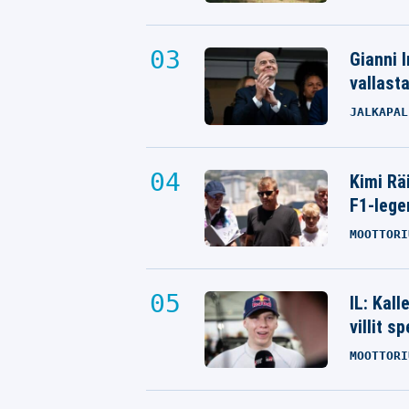
Gianni I
vallast
JALKAPAL
Kimi Rä
F1-lege
MOOTTORI
IL: Kal
villit s
MOOTTORI