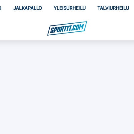
O
JALKAPALLO
YLEISURHEILU
TALVIURHEILU