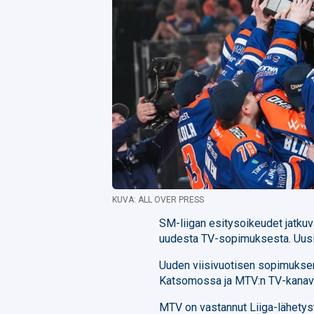
KUVA: ALL OVER PRESS
SM-liigan esitysoikeudet jatkuv
uudesta TV-sopimuksesta. Uusi 
Uuden viisivuotisen sopimukse
Katsomossa ja MTV:n TV-kanavi
MTV on vastannut Liiga-lähetyst