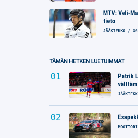
MTV: Veli-Mat
tieto
JÄÄKIEKKO
06
TÄMÄN HETKEN LUETUIMMAT
Patrik 
välttäm
JÄÄKIEKK
Esapekk
MOOTTORI