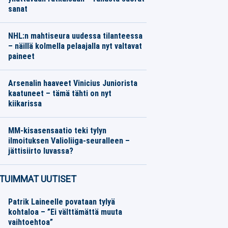
sanat
Jalkapallo
06.08.2026
Toimitus
NHL:n mahtiseura uudessa tilanteessa
– näillä kolmella pelaajalla nyt valtavat
paineet
Jääkiekko
06.08.2026
Toimitus
Arsenalin haaveet Vinicius Juniorista
kaatuneet – tämä tähti on nyt
kiikarissa
Jalkapallo
06.08.2026
Toimitus
MM-kisasensaatio teki tylyn
ilmoituksen Valioliiga-seuralleen –
jättisiirto luvassa?
Jalkapallo
06.08.2026
Toimitus
TUIMMAT UUTISET
Patrik Laineelle povataan tylyä
kohtaloa – ”Ei välttämättä muuta
vaihtoehtoa”