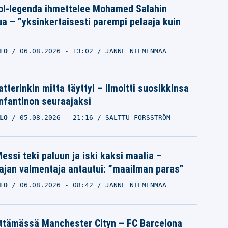
ol-legenda ihmettelee Mohamed Salahin
ua – ”yksinkertaisesti parempi pelaaja kuin
LO
06.08.2026
- 13:02
JANNE NIEMENMAA
tterinkin mitta täyttyi – ilmoitti suosikkinsa
Infantinon seuraajaksi
LO
05.08.2026
- 21:16
SALTTU FORSSTRÖM
essi teki paluun ja iski kaksi maalia –
ajan valmentaja antautui: ”maailman paras”
LO
06.08.2026
- 08:42
JANNE NIEMENMAA
ättämässä Manchester Cityn – FC Barcelona