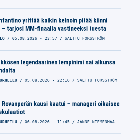
nfantino yrittää kaikin keinoin pitää kiinni
a – tarjosi MM-finaalia vastineeksi tuesta
LO
05.08.2026
- 23:57
SALTTU FORSSTRÖM
ikkösen legendaarinen lempinimi sai alkunsa
ndalta
URHEILU
05.08.2026
- 22:16
SALTTU FORSSTRÖM
le Rovanperän kausi kaatui – manageri oikaisee
pekulaatiot
URHEILU
06.08.2026
- 11:45
JANNE NIEMENMAA