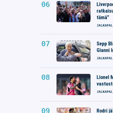
Liverpo
ratkais
tämä”
JALKAPAL
Sepp Bla
Gianni 
JALKAPAL
Lionel M
vastust
JALKAPAL
Rodri j