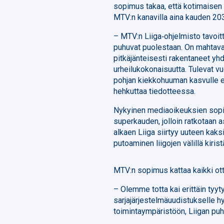
sopimus takaa, että kotimaisen
MTV:n kanavilla aina kauden 2
– MTV:n Liiga‑ohjelmisto tavoit
puhuvat puolestaan. On mahtavaa
pitkäjänteisesti rakentaneet y
urheilukokonaisuutta. Tulevat v
pohjan kiekkohuuman kasvulle e
hehkuttaa tiedotteessa.
Nykyinen mediaoikeuksien sopim
superkauden, jolloin ratkotaan
alkaen Liiga siirtyy uuteen kaks
putoaminen liigojen välillä kiris
MTV:n sopimus kattaa kaikki ot
– Olemme totta kai erittäin tyyty
sarjajärjestelmäuudistukselle h
toimintaympäristöön, Liigan pu