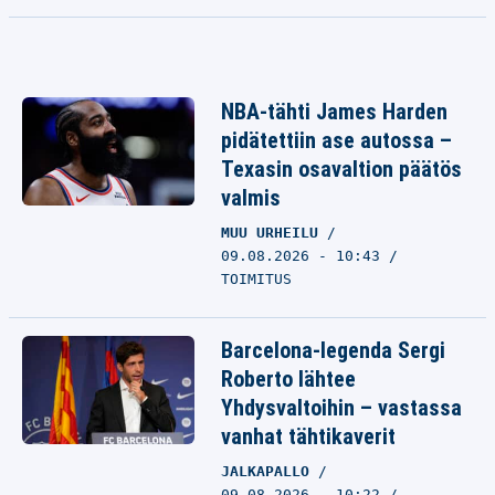
NBA-tähti James Harden
pidätettiin ase autossa –
Texasin osavaltion päätös
valmis
MUU URHEILU
09.08.2026 - 10:43
TOIMITUS
Barcelona-legenda Sergi
Roberto lähtee
Yhdysvaltoihin – vastassa
vanhat tähtikaverit
JALKAPALLO
09.08.2026 - 10:22