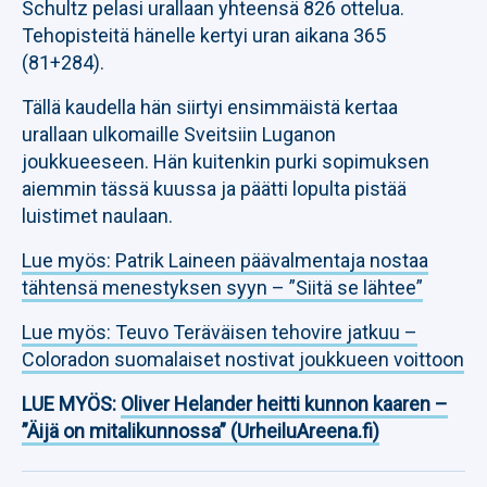
Schultz pelasi urallaan yhteensä 826 ottelua.
Tehopisteitä hänelle kertyi uran aikana 365
(81+284).
Tällä kaudella hän siirtyi ensimmäistä kertaa
urallaan ulkomaille Sveitsiin Luganon
joukkueeseen. Hän kuitenkin purki sopimuksen
aiemmin tässä kuussa ja päätti lopulta pistää
luistimet naulaan.
Lue myös: Patrik Laineen päävalmentaja nostaa
tähtensä menestyksen syyn – ”Siitä se lähtee”
Lue myös: Teuvo Teräväisen tehovire jatkuu –
Coloradon suomalaiset nostivat joukkueen voittoon
LUE MYÖS:
Oliver Helander heitti kunnon kaaren –
”Äijä on mitalikunnossa” (UrheiluAreena.fi)