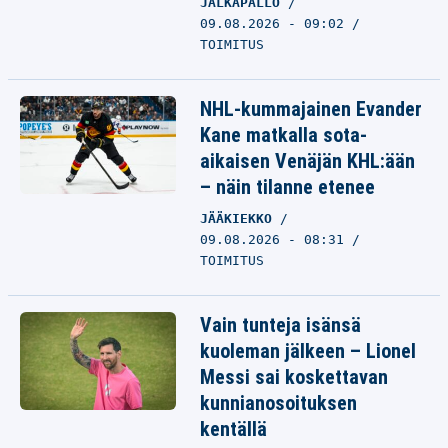
JALKAPALLO
09.08.2026 - 09:02
TOIMITUS
NHL-kummajainen Evander
Kane matkalla sota-
aikaisen Venäjän KHL:ään
– näin tilanne etenee
JÄÄKIEKKO
09.08.2026 - 08:31
TOIMITUS
Vain tunteja isänsä
kuoleman jälkeen – Lionel
Messi sai koskettavan
kunnianosoituksen
kentällä