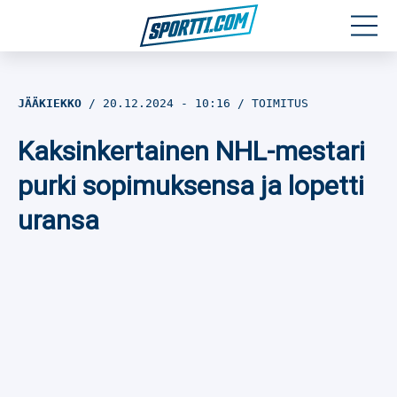
Moottoriurheilu
JÄÄKIEKKO
20.12.2024
- 10:16
TOIMITUS
Jääkiekko
Kaksinkertainen NHL-mestari
Jalkapallo
purki sopimuksensa ja lopetti
uransa
Yleisurheilu
Talviurheilu
Muu urheilu
SPORTIVO TV