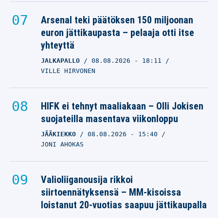
Arsenal teki päätöksen 150 miljoonan
euron jättikaupasta – pelaaja otti itse
yhteyttä
JALKAPALLO
08.08.2026
- 18:11
VILLE HIRVONEN
HIFK ei tehnyt maaliakaan – Olli Jokisen
suojateilla masentava viikonloppu
JÄÄKIEKKO
08.08.2026
- 15:40
JONI AHOKAS
Valioliiganousija rikkoi
siirtoennätyksensä – MM-kisoissa
loistanut 20-vuotias saapuu jättikaupalla