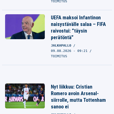
TOIMITUS
UEFA maksoi Infantinon
naisystävälle salaa – FIFA
raivostui: ”täysin
perätöntä”
JALKAPALLO
09.08.2026 - 09:21
TOIMITUS
Nyt liikkuu: Cristian
Romero avoin Arsenal-
siirrolle, mutta Tottenham
sanoo ei