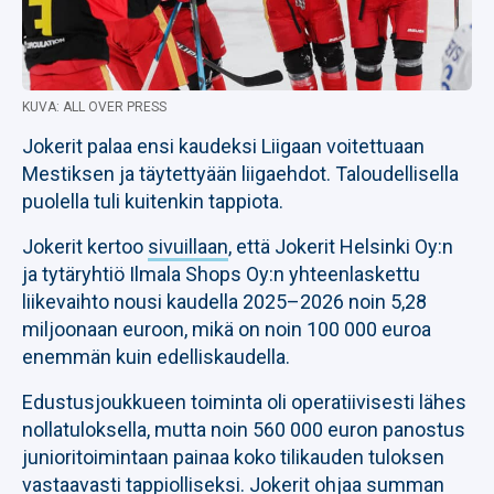
KUVA: ALL OVER PRESS
Jokerit palaa ensi kaudeksi Liigaan voitettuaan
Mestiksen ja täytettyään liigaehdot. Taloudellisella
puolella tuli kuitenkin tappiota.
Jokerit kertoo
sivuillaan
, että Jokerit Helsinki Oy:n
ja tytäryhtiö Ilmala Shops Oy:n yhteenlaskettu
liikevaihto nousi kaudella 2025–2026 noin 5,28
miljoonaan euroon, mikä on noin 100 000 euroa
enemmän kuin edelliskaudella.
Edustusjoukkueen toiminta oli operatiivisesti lähes
nollatuloksella, mutta noin 560 000 euron panostus
junioritoimintaan painaa koko tilikauden tuloksen
vastaavasti tappiolliseksi. Jokerit ohjaa summan