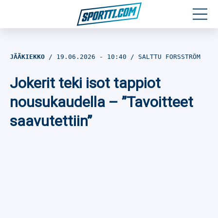
Moottoriurheilu
JÄÄKIEKKO
19.06.2026
- 10:40
SALTTU FORSSTRÖM
Jääkiekko
Jokerit teki isot tappiot
Jalkapallo
nousukaudella – ”Tavoitteet
saavutettiin”
Yleisurheilu
Talviurheilu
Muu urheilu
SPORTIVO TV