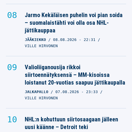
Jarmo Kekäläisen puhelin voi pian soida
– suomalaistähti voi olla osa NHL-
jättikauppaa
JÄÄKIEKKO
08.08.2026
- 22:31
VILLE HIRVONEN
Valioliiganousija rikkoi
siirtoennätyksensä – MM-kisoissa
loistanut 20-vuotias saapuu jättikaupalla
JALKAPALLO
07.08.2026
- 23:33
VILLE HIRVONEN
NHL:n kohuttuun siirtosaagaan jälleen
uusi käänne – Detroit teki