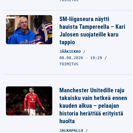
SM-liigaseura näytti
hauista Tampereella – Kari
Jalosen suojateille karu
tappio
JÄÄKIEKKO
08.08.2026 - 19:29
TOIMITUS
Manchester Unitedille raju
takaisku vain hetkeä ennen
kauden alkua – pelaajan
historia herättää erityistä
huolta
JALKAPALLO