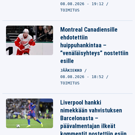
08.08.2026 - 19:12
TOIMITUS
Montreal Canadiensille
ehdotettiin
huippuhankintaa –
”venäläisyhteys” nostettiin
esille
JÄÄKIEKKO
08.08.2026 - 18:52
TOIMITUS
Liverpool hankki
nimekkään vahvistuksen
Barcelonasta –
päävalmentajan ilkeät
kommentit nostettiin esiin