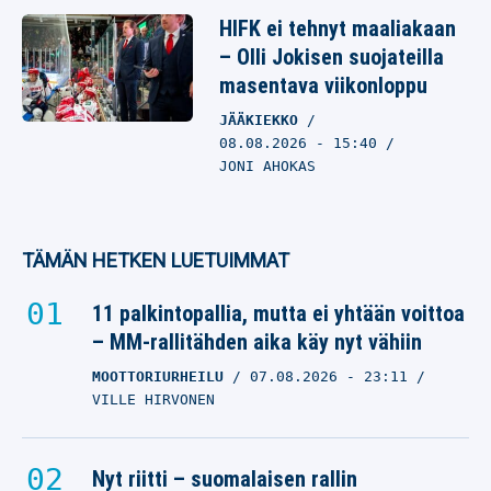
HIFK ei tehnyt maaliakaan
– Olli Jokisen suojateilla
masentava viikonloppu
JÄÄKIEKKO
08.08.2026
- 15:40
JONI AHOKAS
TÄMÄN HETKEN LUETUIMMAT
11 palkintopallia, mutta ei yhtään voittoa
– MM-rallitähden aika käy nyt vähiin
MOOTTORIURHEILU
07.08.2026
- 23:11
VILLE HIRVONEN
Nyt riitti – suomalaisen rallin