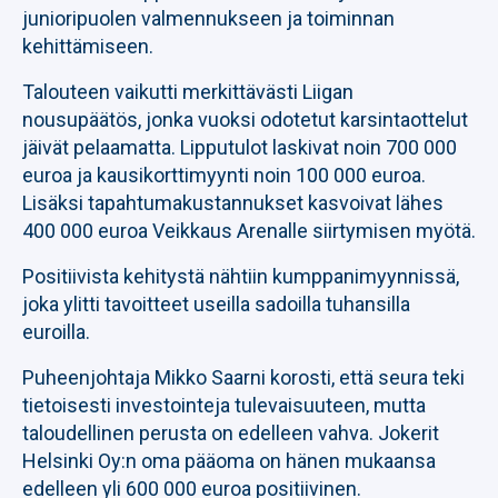
junioripuolen valmennukseen ja toiminnan
kehittämiseen.
Talouteen vaikutti merkittävästi Liigan
nousupäätös, jonka vuoksi odotetut karsintaottelut
jäivät pelaamatta. Lipputulot laskivat noin 700 000
euroa ja kausikorttimyynti noin 100 000 euroa.
Lisäksi tapahtumakustannukset kasvoivat lähes
400 000 euroa Veikkaus Arenalle siirtymisen myötä.
Positiivista kehitystä nähtiin kumppanimyynnissä,
joka ylitti tavoitteet useilla sadoilla tuhansilla
euroilla.
Puheenjohtaja Mikko Saarni korosti, että seura teki
tietoisesti investointeja tulevaisuuteen, mutta
taloudellinen perusta on edelleen vahva. Jokerit
Helsinki Oy:n oma pääoma on hänen mukaansa
edelleen yli 600 000 euroa positiivinen.