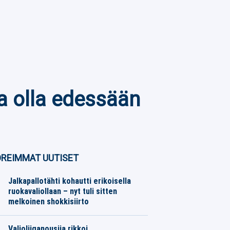
a olla edessään
REIMMAT UUTISET
Jalkapallotähti kohautti erikoisella
ruokavaliollaan – nyt tuli sitten
melkoinen shokkisiirto
Jalkapallo
07.08.2026
Toimitus
Valioliiganousija rikkoi