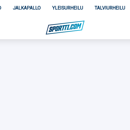
O
JALKAPALLO
YLEISURHEILU
TALVIURHEILU