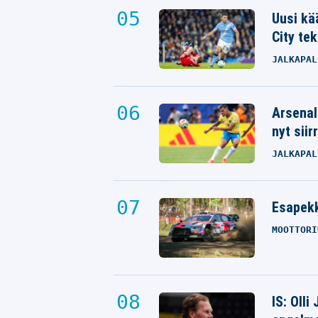
Uusi kä
City tek
JALKAPAL
Arsenal
nyt siir
JALKAPAL
Esapekk
MOOTTORI
IS: Olli