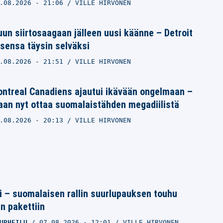
.08.2026
- 21:06
VILLE HIRVONEN
un siirtosaagaan jälleen uusi käänne – Detroit
sensa täysin selväksi
.08.2026
- 21:51
VILLE HIRVONEN
ntreal Canadiens ajautui ikävään ongelmaan –
aan nyt ottaa suomalaistähden megadiilistä
.08.2026
- 20:13
VILLE HIRVONEN
tti – suomalaisen rallin suurlupauksen touhu
in pakettiin
URHEILU
07.08.2026
- 12:01
VILLE HIRVONEN