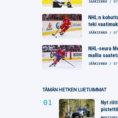
JÄÄKIEKKO
07
NHL:n kohuttu
teki vaatimuk
JÄÄKIEKKO
07
NHL-seura Mo
mallia saatet
JÄÄKIEKKO
07
TÄMÄN HETKEN LUETUIMMAT
Nyt rii
pistetti
MOOTTORI