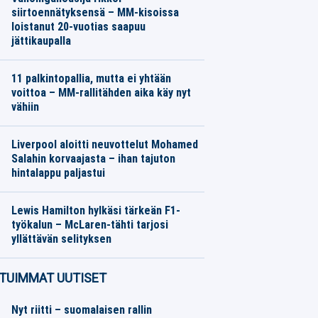
siirtoennätyksensä – MM-kisoissa
loistanut 20-vuotias saapuu
jättikaupalla
Jalkapallo
07.08.2026
Toimitus
11 palkintopallia, mutta ei yhtään
voittoa – MM-rallitähden aika käy nyt
vähiin
Moottoriurheilu
07.08.2026
Toimitus
Liverpool aloitti neuvottelut Mohamed
Salahin korvaajasta – ihan tajuton
hintalappu paljastui
Jalkapallo
07.08.2026
Toimitus
Lewis Hamilton hylkäsi tärkeän F1-
työkalun – McLaren-tähti tarjosi
yllättävän selityksen
Moottoriurheilu
07.08.2026
Toimitus
TUIMMAT UUTISET
Nyt riitti – suomalaisen rallin