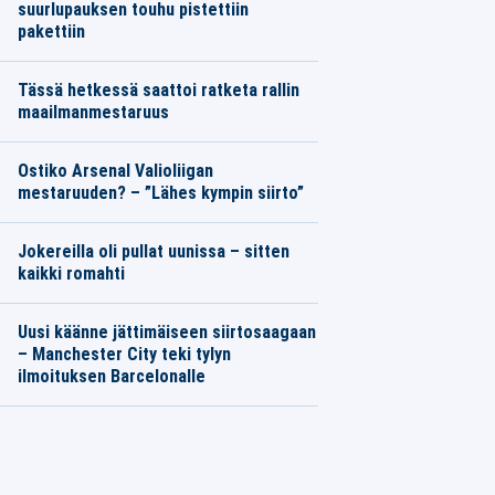
suurlupauksen touhu pistettiin
pakettiin
Tässä hetkessä saattoi ratketa rallin
maailmanmestaruus
Ostiko Arsenal Valioliigan
mestaruuden? – ”Lähes kympin siirto”
Jokereilla oli pullat uunissa – sitten
kaikki romahti
Uusi käänne jättimäiseen siirtosaagaan
– Manchester City teki tylyn
ilmoituksen Barcelonalle