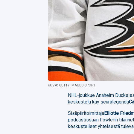
KUVA: GETTY IMAGES SPORT
NHL-joukkue Anaheim Ducksissa
keskustelu käy seuralegenda
Ca
Sisäpiiritoimittaja
Elliotte Fried
podcastissaan Fowlerin tilanne
keskustelleet yhteisestä tulev