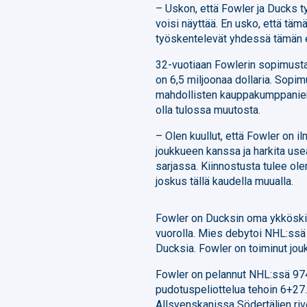
– Uskon, että Fowler ja Ducks t
voisi näyttää. En usko, että tämä
työskentelevät yhdessä tämän 
32-vuotiaan Fowlerin sopimusta o
on 6,5 miljoonaa dollaria. Sopi
mahdollisten kauppakumppanien 
olla tulossa muutosta.
– Olen kuullut, että Fowler on
joukkueen kanssa ja harkita use
sarjassa. Kiinnostusta tulee ole
joskus tällä kaudella muualla.
Fowler on Ducksin oma ykköski
vuorolla. Mies debytoi NHL:ssä
Ducksia. Fowler on toiminut jouk
Fowler on pelannut NHL:ssä 974
pudotuspeliottelua tehoin 6+27
Allsvenskanissa Södertäljen riv