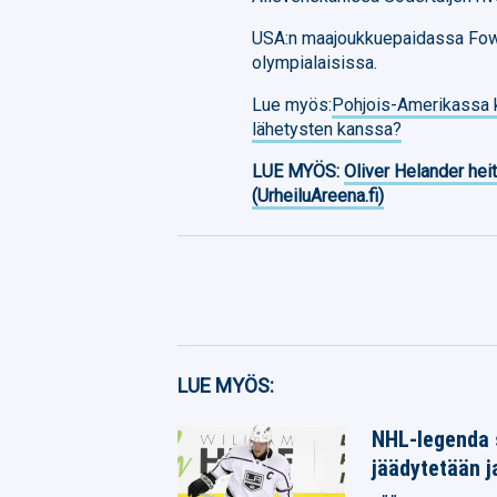
USA:n maajoukkuepaidassa Fowl
olympialaisissa.
Lue myös:
Pohjois-Amerikassa k
lähetysten kanssa?
LUE MYÖS:
Oliver Helander heit
(UrheiluAreena.fi)
Facebook
LUE MYÖS:
Twitter
NHL-legenda 
jäädytetään j
Whatsapp