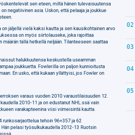
yöskentelevät sen eteen, miltä hänen tulevaisuutensa
 on negatiivinen asia. Uskon, että pelaaja ja joukkue
eteen.
n jäljellä vielä kaksi kautta ja sen kausikohtainen arvo
muksessa on myös siirtolauseke, joka rajoittaa
määrän tällä hetkellä neljään. Tilanteeseen saattaa
 ilmaissut halukkuutensa keskustella useamman
ampaa joukkuetta. Fowlerilla on paljon kunnioitusta
maan. En usko, että kukaan yllättyisi, jos Fowler on
erroksen varaus vuoden 2010 varaustilaisuuden 12.
 kaudella 2010-11 ja on edustanut NHL:ssä vain
kueen varakapteenina viisi viimeisintä kautta.
 runkosarjaottelua tehoin 96+357 ja 62
. Hän pelasi työsulkukaudella 2012-13 Ruotsin
eissä.