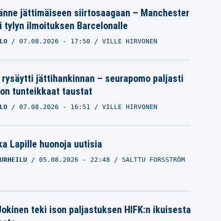
änne jättimäiseen siirtosaagaan – Manchester
i tylyn ilmoituksen Barcelonalle
LO
07.08.2026
- 17:50
VILLE HIRVONEN
 rysäytti jättihankinnan – seurapomo paljasti
ron tunteikkaat taustat
LO
07.08.2026
- 16:51
VILLE HIRVONEN
a Lapille huonoja uutisia
URHEILU
05.08.2026
- 22:48
SALTTU FORSSTRÖM
 Jokinen teki ison paljastuksen HIFK:n ikuisesta