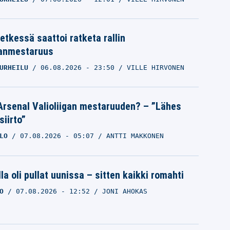
etkessä saattoi ratketa rallin
anmestaruus
URHEILU
06.08.2026
- 23:50
VILLE HIRVONEN
Arsenal Valioliigan mestaruuden? – ”Lähes
siirto”
LO
07.08.2026
- 05:07
ANTTI MAKKONEN
la oli pullat uunissa – sitten kaikki romahti
O
07.08.2026
- 12:52
JONI AHOKAS