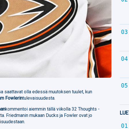
 saattavat olla edessä muutoksen tuulet, kun
m Fowlerin
tulevaisuudesta.
man
kommentoi aiemmin tällä viikolla 32 Thoughts -
LUE
tta. Friedmanin mukaan Ducks ja Fowler ovat jo
aisuudestaan.