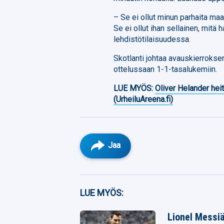
– Se ei ollut minun parhaita maa
Se ei ollut ihan sellainen, mitä
lehdistötilaisuudessa.
Skotlanti johtaa avauskierrokse
ottelussaan 1-1-tasalukemiin.
LUE MYÖS:
Oliver Helander heit
(UrheiluAreena.fi)
Jaa
Facebook
LUE MYÖS:
Twitter
Lionel Messiä