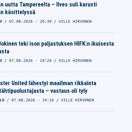
än uutta Tampereelta – Ilves suli karusti
n käsittelyssä
O
07.08.2026
- 20:39
VILLE HIRVONEN
 Jokinen teki ison paljastuksen HIFK:n ikuisesta
asta
O
07.08.2026
- 19:29
VILLE HIRVONEN
ter United lähestyi maailman rikkainta
tähtipuolustajasta – vastaus oli tyly
LO
07.08.2026
- 19:16
VILLE HIRVONEN