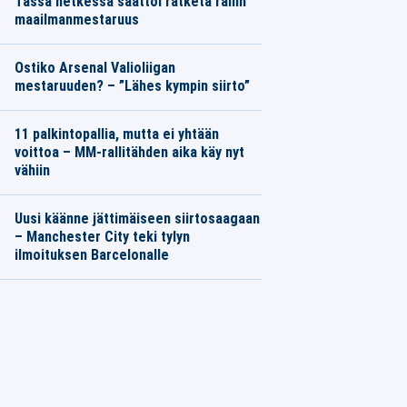
Tässä hetkessä saattoi ratketa rallin
maailmanmestaruus
Ostiko Arsenal Valioliigan
mestaruuden? – ”Lähes kympin siirto”
11 palkintopallia, mutta ei yhtään
voittoa – MM-rallitähden aika käy nyt
vähiin
Uusi käänne jättimäiseen siirtosaagaan
– Manchester City teki tylyn
ilmoituksen Barcelonalle