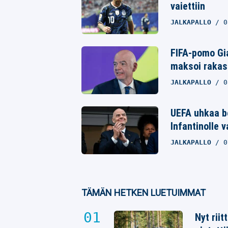
Whatsapp
vaiettiin
JALKAPALLO
0
FIFA-pomo Gia
maksoi rakast
JALKAPALLO
0
UEFA uhkaa bo
Infantinolle 
JALKAPALLO
0
TÄMÄN HETKEN LUETUIMMAT
Nyt rii