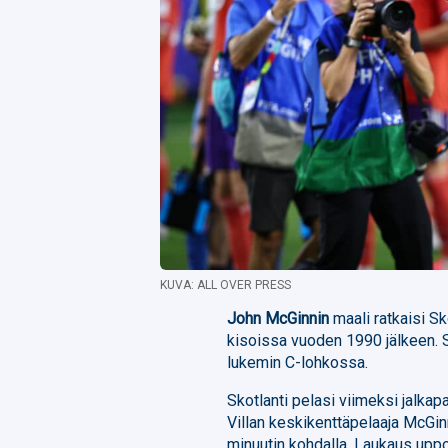
KUVA: ALL OVER PRESS
John McGinnin
maali ratkaisi S
kisoissa vuoden 1990 jälkeen. S
lukemin C-lohkossa.
Skotlanti pelasi viimeksi jalka
Villan keskikenttäpelaaja McGinn
minuutin kohdalla. Laukaus upp