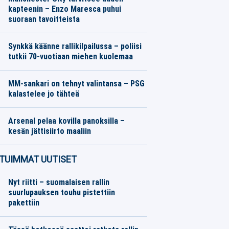
kapteenin – Enzo Maresca puhui
suoraan tavoitteista
Eurojalkapallo
08.08.2026
Toimitus
Synkkä käänne rallikilpailussa – poliisi
tutkii 70-vuotiaan miehen kuolemaa
Ralli
08.08.2026
Toimitus
MM-sankari on tehnyt valintansa – PSG
kalastelee jo tähteä
Eurojalkapallo
08.08.2026
Toimitus
Arsenal pelaa kovilla panoksilla –
kesän jättisiirto maaliin
Eurojalkapallo
08.08.2026
Toimitus
TUIMMAT UUTISET
Nyt riitti – suomalaisen rallin
suurlupauksen touhu pistettiin
pakettiin