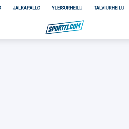
O
JALKAPALLO
YLEISURHEILU
TALVIURHEILU