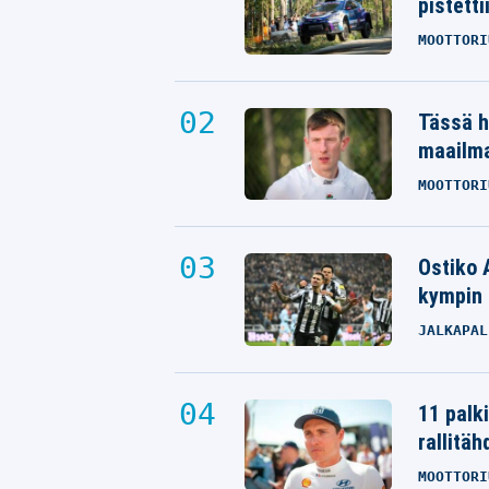
pistetti
MOOTTORI
Tässä h
maailm
MOOTTORI
Ostiko 
kympin 
JALKAPAL
11 palk
rallitäh
MOOTTORI