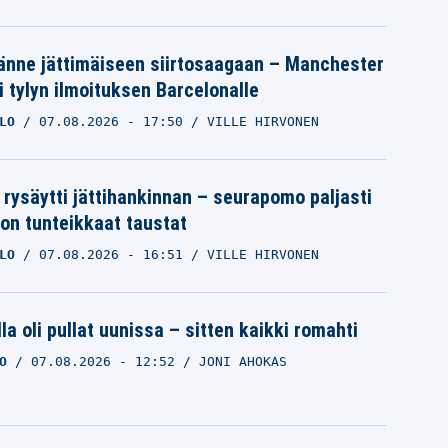
änne jättimäiseen siirtosaagaan – Manchester
i tylyn ilmoituksen Barcelonalle
LO
07.08.2026
- 17:50
VILLE HIRVONEN
 rysäytti jättihankinnan – seurapomo paljasti
ron tunteikkaat taustat
LO
07.08.2026
- 16:51
VILLE HIRVONEN
la oli pullat uunissa – sitten kaikki romahti
O
07.08.2026
- 12:52
JONI AHOKAS