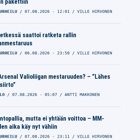
in pakettiin
URHEILU
07.08.2026
- 12:01
VILLE HIRVONEN
etkessä saattoi ratketa rallin
anmestaruus
URHEILU
06.08.2026
- 23:50
VILLE HIRVONEN
Arsenal Valioliigan mestaruuden? – ”Lähes
siirto”
LO
07.08.2026
- 05:07
ANTTI MAKKONEN
intopallia, mutta ei yhtään voittoa – MM-
den aika käy nyt vähiin
URHEILU
07.08.2026
- 23:11
VILLE HIRVONEN