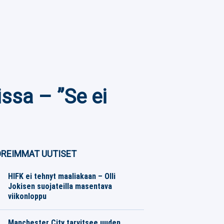
issa – ”Se ei
REIMMAT UUTISET
HIFK ei tehnyt maaliakaan – Olli
Jokisen suojateilla masentava
viikonloppu
SM-liiga
08.08.2026
Toimitus
Manchester City tarvitsee uuden