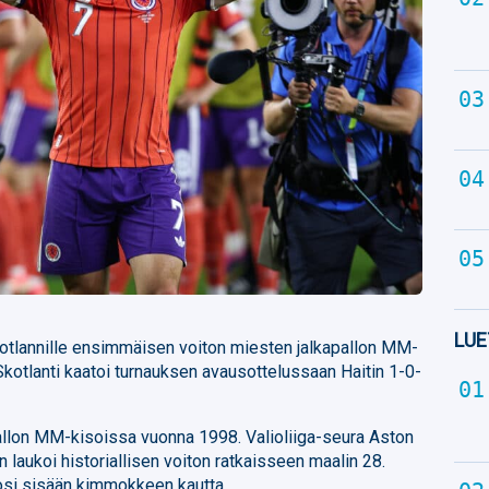
LUE
kotlannille ensimmäisen voiton miesten jalkapallon MM-
kotlanti kaatoi turnauksen avausottelussaan Haitin 1-0-
pallon MM-kisoissa vuonna 1998. Valioliiga-seura Aston
 laukoi historiallisen voiton ratkaisseen maalin 28.
osi sisään kimmokkeen kautta.