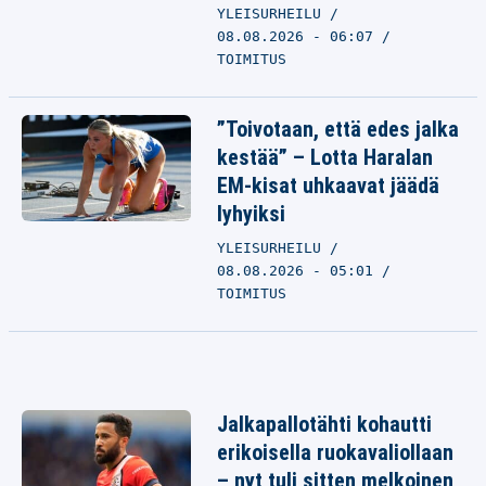
YLEISURHEILU
08.08.2026 - 06:07
TOIMITUS
”Toivotaan, että edes jalka
kestää” – Lotta Haralan
EM-kisat uhkaavat jäädä
lyhyiksi
YLEISURHEILU
08.08.2026 - 05:01
TOIMITUS
Jalkapallotähti kohautti
erikoisella ruokavaliollaan
– nyt tuli sitten melkoinen