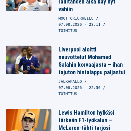
rallitähden aika käy nyt
vähiin
MOOTTORIURHEILU
07.08.2026 - 23:11
TOIMITUS
Liverpool aloitti
neuvottelut Mohamed
Salahin korvaajasta – ihan
tajuton hintalappu paljastui
JALKAPALLO
07.08.2026 - 22:50
TOIMITUS
Lewis Hamilton hylkäsi
tärkeän F1-työkalun –
McLaren-tähti tarjosi