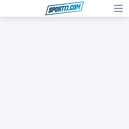
Moottoriurheilu
Jääkiekko
Jalkapallo
Yleisurheilu
Talviurheilu
Muu urheilu
SPORTIVO TV