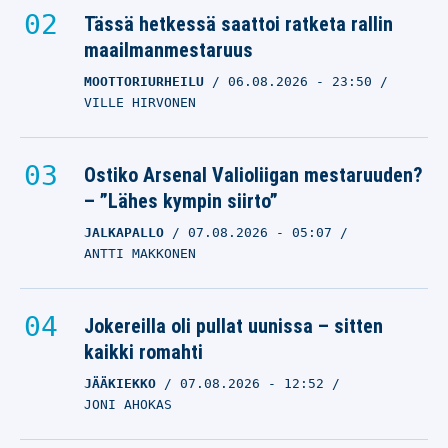
Tässä hetkessä saattoi ratketa rallin
lohkaisi mojovan potin
maailmanmestaruus
UINTI
02.01.2026
- 13:25
MOOTTORIURHEILU
JANITA LEPPÄRANTA
06.08.2026
- 23:50
VILLE HIRVONEN
Tomas Koski ui jälleen
Suomen ennätyksen
Ostiko Arsenal Valioliigan mestaruuden?
UINTI
21.12.2025
- 19:37
– ”Lähes kympin siirto”
VILLE HIRVONEN
JALKAPALLO
07.08.2026
- 05:07
ANTTI MAKKONEN
EM-uinneista positiivisia
asioita mukaan
UINTI
07.12.2025
- 23:52
Jokereilla oli pullat uunissa – sitten
NICO OKSANEN
kaikki romahti
JÄÄKIEKKO
07.08.2026
- 12:52
JONI AHOKAS