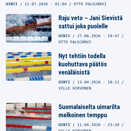
UINTI
12.07.2026
- 01:04
OTTO PALOJÄRVI
Raju veto – Jani Sievistä
sattui joka puolelle
UINTI
27.06.2026
- 19:47
OTTO PALOJÄRVI
Nyt tehtiin todella
kuohuttava päätös
venäläisistä
UINTI
13.04.2026
- 18:12
VILLE HIRVONEN
Suomalaiselta uimarilta
melkoinen temppu
UINTI
11.04.2026
- 23:20
VILLE HIRVONEN