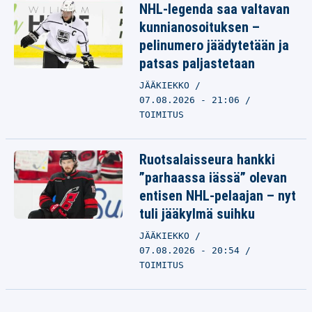
NHL-legenda saa valtavan
kunnianosoituksen –
pelinumero jäädytetään ja
patsas paljastetaan
JÄÄKIEKKO
07.08.2026 - 21:06
TOIMITUS
Ruotsalaisseura hankki
”parhaassa iässä” olevan
entisen NHL-pelaajan – nyt
tuli jääkylmä suihku
JÄÄKIEKKO
07.08.2026 - 20:54
TOIMITUS