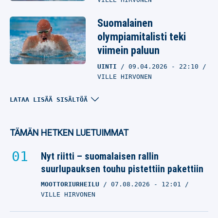
Suomalainen
olympiamitalisti teki
viimein paluun
UINTI
09.04.2026
- 22:10
VILLE HIRVONEN
Tällaisesta summasta
LATAA LISÄÄ SISÄLTÖÄ
Jani Sievinen lähtisi
nyrkkeilykehään Antti
TÄMÄN HETKEN LUETUIMMAT
Kasviota vastaan
Nyt riitti – suomalaisen rallin
UINTI
02.02.2026
- 00:04
suurlupauksen touhu pistettiin pakettiin
OTTO PALOJÄRVI
MOOTTORIURHEILU
07.08.2026
- 12:01
Valtiovalta jakoi
VILLE HIRVONEN
olympiatoivoille
apurahoja – Keilailu