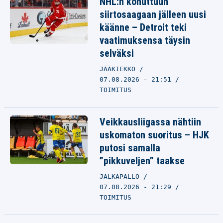
NHL:n kohuttuun
siirtosaagaan jälleen uusi
käänne – Detroit teki
vaatimuksensa täysin
selväksi
JÄÄKIEKKO
07.08.2026 - 21:51
TOIMITUS
Veikkausliigassa nähtiin
uskomaton suoritus – HJK
putosi samalla
”pikkuveljen” taakse
JALKAPALLO
07.08.2026 - 21:29
TOIMITUS