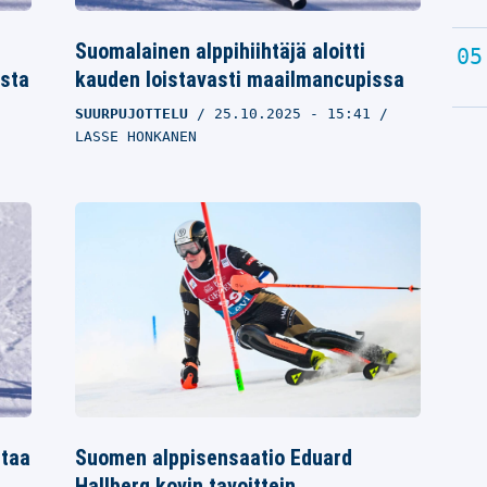
Suomalainen alppihiihtäjä aloitti
ista
kauden loistavasti maailmancupissa
SUURPUJOTTELU
25.10.2025
- 15:41
LASSE HONKANEN
rtaa
Suomen alppisensaatio Eduard
Hallberg kovin tavoittein