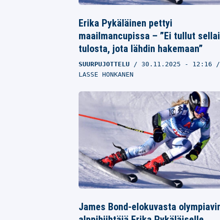
Erika Pykäläinen pettyi
maailmancupissa – ”Ei tullut sella
tulosta, jota lähdin hakemaan”
SUURPUJOTTELU
30.11.2025
- 12:16
LASSE HONKANEN
James Bond-elokuvasta olympiavi
alppihiihtäjä Erika Pykäläiselle