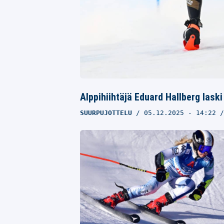
Alppihiihtäjä Eduard Hallberg lask
SUURPUJOTTELU
05.12.2025
- 14:22