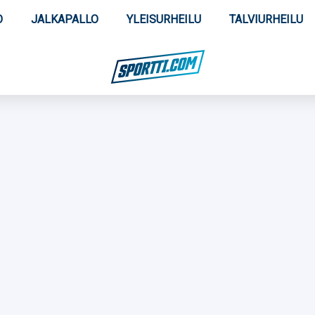
O
JALKAPALLO
YLEISURHEILU
TALVIURHEILU