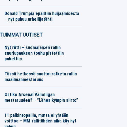
Formula 1
08.08.2026
Toimitus
Donald Trumpia epäiltiin huijaamisesta
– nyt puhuu urheilijatähti
Muut lajit
08.08.2026
Toimitus
TUIMMAT UUTISET
Nyt riitti – suomalaisen rallin
suurlupauksen touhu pistettiin
pakettiin
Tässä hetkessä saattoi ratketa rallin
maailmanmestaruus
Ostiko Arsenal Valioliigan
mestaruuden? – ”Lähes kympin siirto”
11 palkintopallia, mutta ei yhtään
voittoa – MM-rallitähden aika käy nyt
vähiin