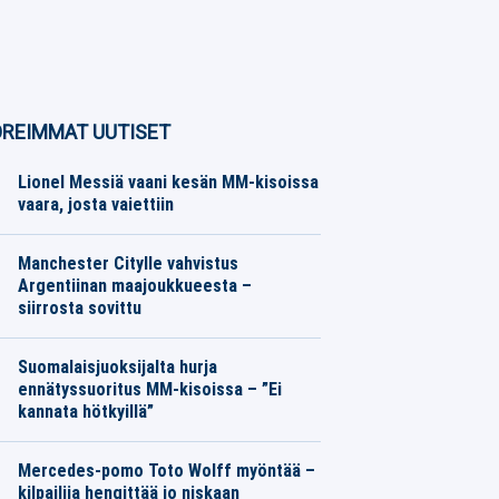
REIMMAT UUTISET
Lionel Messiä vaani kesän MM-kisoissa
vaara, josta vaiettiin
Muut Jalkapallo
08.08.2026
Toimitus
Manchester Citylle vahvistus
Argentiinan maajoukkueesta –
siirrosta sovittu
Eurojalkapallo
08.08.2026
Toimitus
Suomalaisjuoksijalta hurja
ennätyssuoritus MM-kisoissa – ”Ei
kannata hötkyillä”
Yleisurheilu
08.08.2026
Toimitus
Mercedes-pomo Toto Wolff myöntää –
kilpailija hengittää jo niskaan