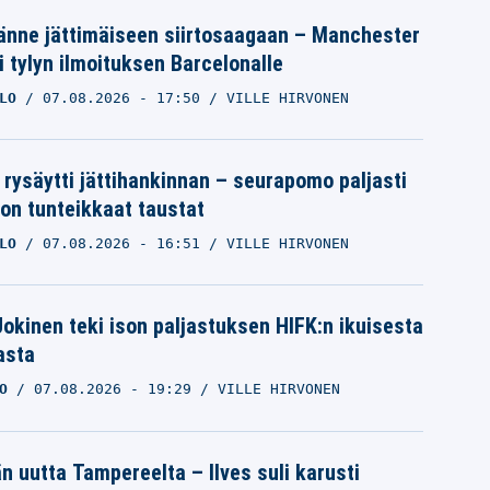
änne jättimäiseen siirtosaagaan – Manchester
i tylyn ilmoituksen Barcelonalle
LO
07.08.2026
- 17:50
VILLE HIRVONEN
 rysäytti jättihankinnan – seurapomo paljasti
ron tunteikkaat taustat
LO
07.08.2026
- 16:51
VILLE HIRVONEN
 Jokinen teki ison paljastuksen HIFK:n ikuisesta
asta
O
07.08.2026
- 19:29
VILLE HIRVONEN
än uutta Tampereelta – Ilves suli karusti