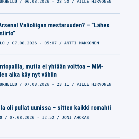
URHEILU
06.08.2026
- 23:50
VILLE HIRVONEN
Arsenal Valioliigan mestaruuden? – ”Lähes
siirto”
LO
07.08.2026
- 05:07
ANTTI MAKKONEN
intopallia, mutta ei yhtään voittoa – MM-
den aika käy nyt vähiin
URHEILU
07.08.2026
- 23:11
VILLE HIRVONEN
la oli pullat uunissa – sitten kaikki romahti
O
07.08.2026
- 12:52
JONI AHOKAS