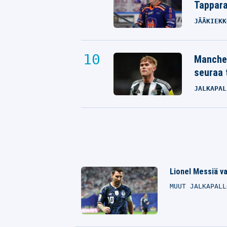
Tappara
JÄÄKIEKK
Manches
seuraa 
JALKAPAL
Lionel Messiä va
MUUT JALKAPAL