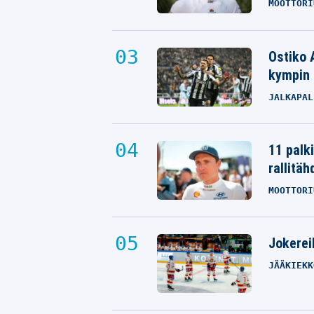
MOOTTORI
Ostiko 
kympin 
JALKAPAL
11 palk
rallitäh
MOOTTORI
Jokereil
JÄÄKIEKK