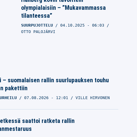
olympialaisiin – ”Mukavammassa
tilanteessa”
SUURPUJOTTELU
04.10.2025
- 06:03
OTTO PALOJÄRVI
tti – suomalaisen rallin suurlupauksen touhu
in pakettiin
URHEILU
07.08.2026
- 12:01
VILLE HIRVONEN
etkessä saattoi ratketa rallin
anmestaruus