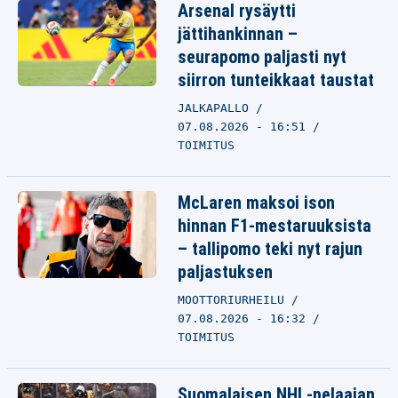
Arsenal rysäytti
jättihankinnan –
seurapomo paljasti nyt
siirron tunteikkaat taustat
JALKAPALLO
07.08.2026 - 16:51
TOIMITUS
McLaren maksoi ison
hinnan F1-mestaruuksista
– tallipomo teki nyt rajun
paljastuksen
MOOTTORIURHEILU
07.08.2026 - 16:32
TOIMITUS
Suomalaisen NHL-pelaajan