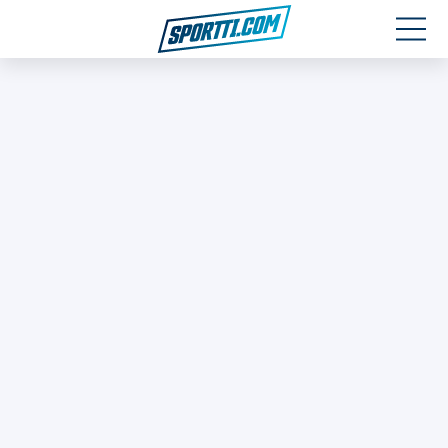
Moottoriurheilu
Jääkiekko
Jalkapallo
Yleisurheilu
Talviurheilu
Muu urheilu
SPORTIVO TV