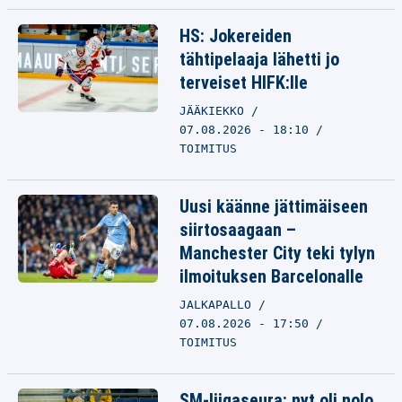
HS: Jokereiden
tähtipelaaja lähetti jo
terveiset HIFK:lle
JÄÄKIEKKO
07.08.2026 - 18:10
TOIMITUS
Uusi käänne jättimäiseen
siirtosaagaan –
Manchester City teki tylyn
ilmoituksen Barcelonalle
JALKAPALLO
07.08.2026 - 17:50
TOIMITUS
SM-liigaseura: nyt oli nolo