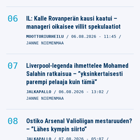
IL: Kalle Rovanperän kausi kaatui –
manageri oikaisee villit spekulaatiot
MOOTTORIURHEILU
06.08.2026
- 11:45
JANNE NIEMENMAA
Liverpool-legenda ihmettelee Mohamed
Salahin ratkaisua – ”yksinkertaisesti
parempi pelaaja kuin tämä”
JALKAPALLO
06.08.2026
- 13:02
JANNE NIEMENMAA
Ostiko Arsenal Valioliigan mestaruuden?
– ”Lähes kympin siirto”
JALKAPALLO
07.08.2026
- 05:07