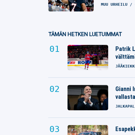
MUU URHEILU
TÄMÄN HETKEN LUETUIMMAT
Patrik 
välttäm
JÄÄKIEKK
Gianni I
vallast
JALKAPAL
Esapekk