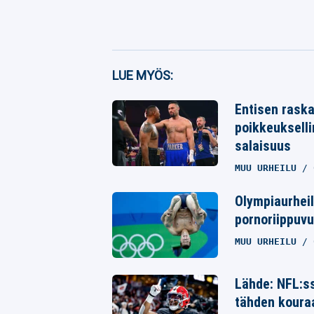
Facebook
LUE MYÖS:
Twitter
Entisen raska
poikkeukselli
Whatsapp
salaisuus
MUU URHEILU
Olympiaurheil
pornoriippuvu
MUU URHEILU
Lähde: NFL:ss
tähden koura