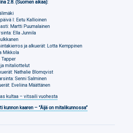
ina 2.8. (Suomen aikaa):
älimäki
äivä I: Eetu Kallioinen
 asti: Martti Puumalainen
sinta: Ella Junnila
 Pulkkanen
sintakierros ja alkuerät: Lotta Kemppinen
a Mikkola
e Tapper
ja mitaliottelut
lkuerät: Nathalie Blomqvist
karsinta: Senni Salminen
uerät: Eveliina Määttänen
as kultaa – vitsaili vuohesta
ti kunnon kaaren – ”Äijä on mitalikunnossa”