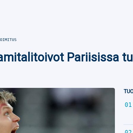
OIMITUS
italitoivot Pariisissa t
TUO