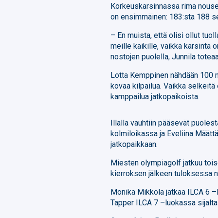
Korkeuskarsinnassa rima nousee 
on ensimmäinen: 183:sta 188 sen
– En muista, että olisi ollut tuo
meille kaikille, vaikka karsinta 
nostojen puolella, Junnila toteaa
Lotta Kemppinen nähdään 100 m
kovaa kilpailua. Vaikka selkeit
kamppailua jatkopaikoista.
Illalla vauhtiin pääsevät puole
kolmiloikassa ja Eveliina Määttä
jatkopaikkaan.
Miesten olympiagolf jatkuu toi
kierroksen jälkeen tuloksessa ne
Monika Mikkola jatkaa ILCA 6 –l
Tapper ILCA 7 –luokassa sijalta