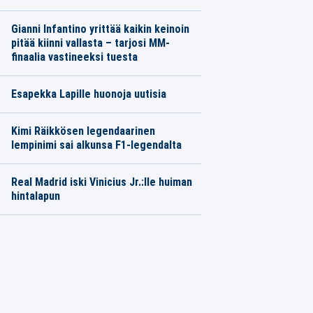
Gianni Infantino yrittää kaikin keinoin
pitää kiinni vallasta – tarjosi MM-
finaalia vastineeksi tuesta
Esapekka Lapille huonoja uutisia
Kimi Räikkösen legendaarinen
lempinimi sai alkunsa F1-legendalta
Real Madrid iski Vinicius Jr.:lle huiman
hintalapun