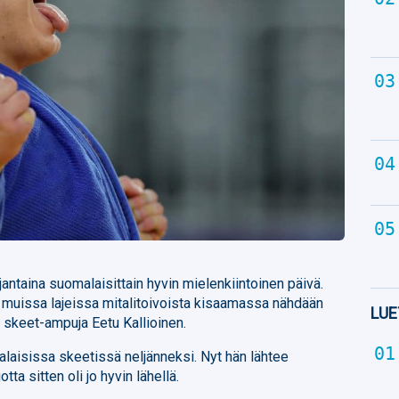
antaina suomalaisittain hyvin mielenkiintoinen päivä.
ja muissa lajeissa mitalitoivoista kisaamassa nähdään
LUE
 skeet-ampuja Eetu Kallioinen.
ialaisissa skeetissä neljänneksi. Nyt hän lähtee
ta sitten oli jo hyvin lähellä.