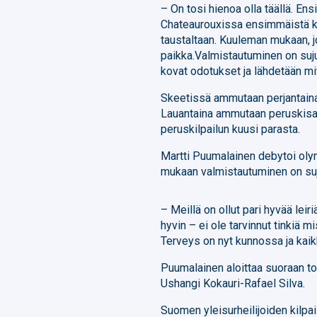
– On tosi hienoa olla täällä. E
Chateaurouxissa ensimmäistä ke
taustaltaan. Kuuleman mukaan, jo
paikka.Valmistautuminen on sujun
kovat odotukset ja lähdetään mita
Skeetissä ammutaan perjantaina
Lauantaina ammutaan peruskisan 
peruskilpailun kuusi parasta.
Martti Puumalainen debytoi oly
mukaan valmistautuminen on su
– Meillä on ollut pari hyvää le
hyvin – ei ole tarvinnut tinkiä m
Terveys on nyt kunnossa ja kaikk
Puumalainen aloittaa suoraan toi
Ushangi Kokauri-Rafael Silva.
Suomen yleisurheilijoiden kilpail