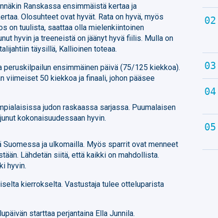
nsinnäkin Ranskassa ensimmäistä kertaa ja
rtaa. Olosuhteet ovat hyvät. Rata on hyvä, myös
s on tuulista, saattaa olla mielenkiintoinen
ut hyvin ja treeneistä on jäänyt hyvä fiilis. Mulla on
lijahtiin täysillä, Kallioinen toteaa.
 peruskilpailun ensimmäinen päivä (75/125 kiekkoa).
viimeiset 50 kiekkoa ja finaali, johon pääsee
mpialaisissa judon raskaassa sarjassa. Puumalaisen
junut kokonaisuudessaan hyvin.
iriä Suomessa ja ulkomailla. Myös sparrit ovat menneet
istään. Lähdetän siitä, että kaikki on mahdollista.
i hyvin.
selta kierrokselta. Vastustaja tulee otteluparista
upäivän starttaa perjantaina Ella Junnila.