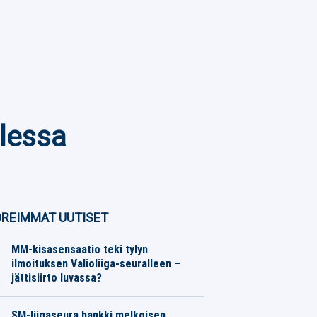
ulessa
REIMMAT UUTISET
MM-kisasensaatio teki tylyn
ilmoituksen Valioliiga-seuralleen –
jättisiirto luvassa?
Jalkapallo
06.08.2026
Toimitus
SM-liigaseura hankki melkoisen