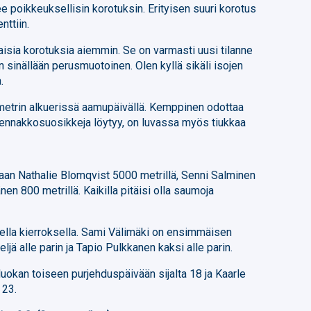
poikkeuksellisin korotuksin. Erityisen suuri korotus
ttiin.
llaisia korotuksia aiemmin. Se on varmasti uusi tilanne
on sinällään perusmuotoinen. Olen kyllä sikäli isojen
.
etrin alkuerissä aamupäivällä. Kemppinen odottaa
ä ennakkosuosikkeja löytyy, on luvassa myös tiukkaa
staan Nathalie Blomqvist 5000 metrillä, Senni Salminen
nen 800 metrillä. Kaikilla pitäisi olla saumoja
sella kierroksella. Sami Välimäki on ensimmäisen
ljä alle parin ja Tapio Pulkkanen kaksi alle parin.
uokan toiseen purjehduspäivään sijalta 18 ja Kaarle
 23.