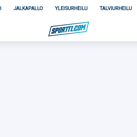
O
JALKAPALLO
YLEISURHEILU
TALVIURHEILU