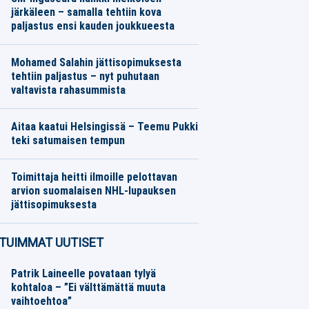
järkäleen – samalla tehtiin kova
paljastus ensi kauden joukkueesta
Jääkiekko
06.08.2026
Toimitus
Mohamed Salahin jättisopimuksesta
tehtiin paljastus – nyt puhutaan
valtavista rahasummista
Jalkapallo
06.08.2026
Toimitus
Aitaa kaatui Helsingissä – Teemu Pukki
teki satumaisen tempun
Jalkapallo
06.08.2026
Toimitus
Toimittaja heitti ilmoille pelottavan
arvion suomalaisen NHL-lupauksen
jättisopimuksesta
Jääkiekko
06.08.2026
Toimitus
TUIMMAT UUTISET
Patrik Laineelle povataan tylyä
kohtaloa – ”Ei välttämättä muuta
vaihtoehtoa”