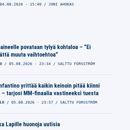
04.08.2026
- 15:40
JONI AHOKAS
Laineelle povataan tylyä kohtaloa – ”Ei
ättä muuta vaihtoehtoa”
O
05.08.2026
- 23:34
SALTTU FORSSTRÖM
nfantino yrittää kaikin keinoin pitää kiinni
a – tarjosi MM-finaalia vastineeksi tuesta
LO
05.08.2026
- 23:57
SALTTU FORSSTRÖM
a Lapille huonoja uutisia