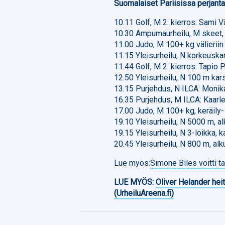
Suomalaiset Pariisissa perjanta
10.11 Golf, M 2. kierros: Sami V
10.30 Ampumaurheilu, M skeet, p
11.00 Judo, M 100+ kg välieriin
11.15 Yleisurheilu, N korkeuskar
11.44 Golf, M 2. kierros: Tapio
12.50 Yleisurheilu, N 100 m kar
13.15 Purjehdus, N ILCA: Monik
16.35 Purjehdus, M ILCA: Kaarl
17.00 Judo, M 100+ kg, keräily- 
19.10 Yleisurheilu, N 5000 m, a
19.15 Yleisurheilu, N 3-loikka, 
20.45 Yleisurheilu, N 800 m, alk
Lue myös:
Simone Biles voitti ta
LUE MYÖS:
Oliver Helander heit
(UrheiluAreena.fi)