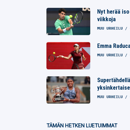
Twitter
Nyt herää iso
Whatsapp
viikkoja
MUU URHEILU
Emma Raducan
MUU URHEILU
Supertähdellä
yksinkertaise
MUU URHEILU
TÄMÄN HETKEN LUETUIMMAT