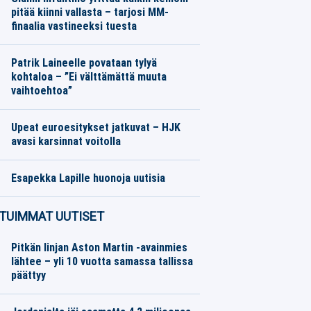
pitää kiinni vallasta – tarjosi MM-
finaalia vastineeksi tuesta
Jalkapallo
05.08.2026
Toimitus
Patrik Laineelle povataan tylyä
kohtaloa – ”Ei välttämättä muuta
vaihtoehtoa”
Jääkiekko
05.08.2026
Toimitus
Upeat euroesitykset jatkuvat – HJK
avasi karsinnat voitolla
Jalkapallo
05.08.2026
Toimitus
Esapekka Lapille huonoja uutisia
Moottoriurheilu
05.08.2026
Toimitus
TUIMMAT UUTISET
Pitkän linjan Aston Martin -avainmies
lähtee – yli 10 vuotta samassa tallissa
päättyy