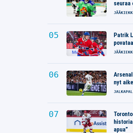
seuraa 
JÄÄKIEKK
Patrik L
povata
JÄÄKIEKK
Arsenal
nyt aik
JALKAPAL
Toronto
histori
apua”