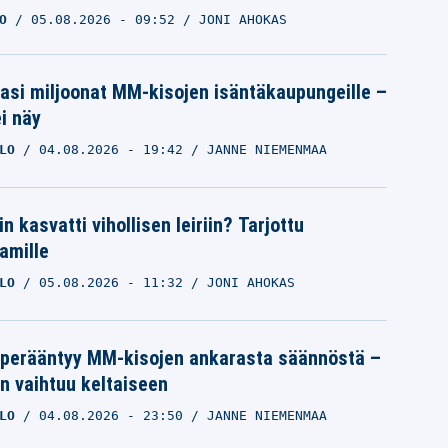
O
05.08.2026
- 09:52
JONI AHOKAS
pasi miljoonat MM-kisojen isäntäkaupungeille –
i näy
LO
04.08.2026
- 19:42
JANNE NIEMENMAA
n kasvatti vihollisen leiriin? Tarjottu
amille
LO
05.08.2026
- 11:32
JONI AHOKAS
 perääntyy MM-kisojen ankarasta säännöstä –
n vaihtuu keltaiseen
LO
04.08.2026
- 23:50
JANNE NIEMENMAA