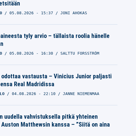
etsitään
O
05.08.2026
- 15:37
JONI AHOKAS
aineesta tyly arvio – tällaista roolia hänelle
an
O
05.08.2026
- 16:30
SALTTU FORSSTRÖM
 odottaa vastausta – Vinicius Junior paljasti
eensa Real Madridissa
LO
04.08.2026
- 22:10
JANNE NIEMENMAA
n uudella vahvistuksella pitkä yhteinen
a Auston Matthewsin kanssa – ”Siitä on aina