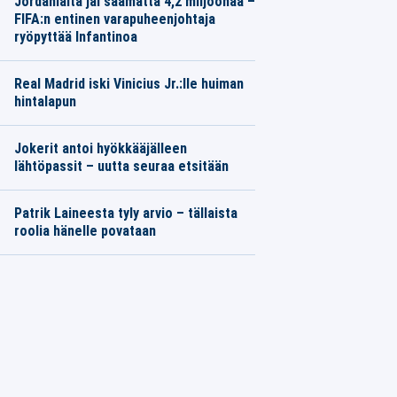
Jordanialta jäi saamatta 4,2 miljoonaa –
FIFA:n entinen varapuheenjohtaja
ryöpyttää Infantinoa
Real Madrid iski Vinicius Jr.:lle huiman
hintalapun
Jokerit antoi hyökkääjälleen
lähtöpassit – uutta seuraa etsitään
Patrik Laineesta tyly arvio – tällaista
roolia hänelle povataan