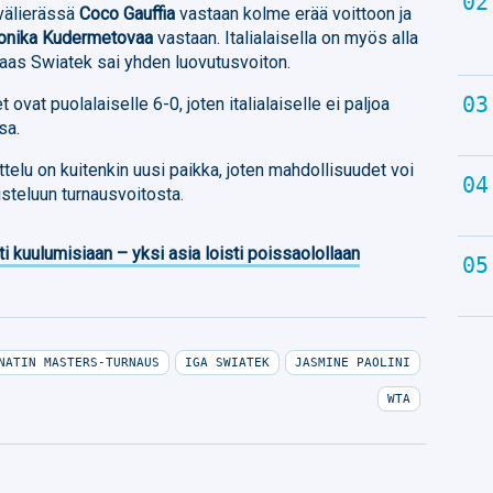
ivälierässä
Coco Gauffia
vastaan kolme erää voittoon ja
onika Kudermetovaa
vastaan. Italialaisella on myös alla
n taas Swiatek sai yhden luovutusvoiton.
ovat puolalaiselle 6-0, joten italialaiselle ei paljoa
sa.
telu on kuitenkin uusi paikka, joten mahdollisuudet voi
isteluun turnausvoitosta.
ti kuulumisiaan – yksi asia loisti poissaolollaan
NATIN MASTERS-TURNAUS
IGA SWIATEK
JASMINE PAOLINI
WTA