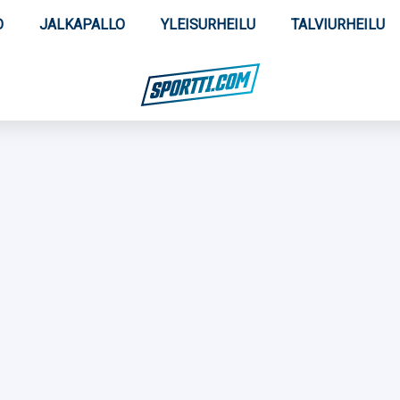
O
JALKAPALLO
YLEISURHEILU
TALVIURHEILU