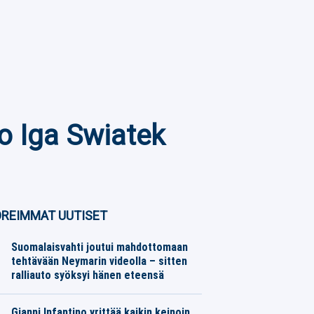
ko Iga Swiatek
REIMMAT UUTISET
Suomalaisvahti joutui mahdottomaan
tehtävään Neymarin videolla – sitten
ralliauto syöksyi hänen eteensä
Jalkapallo
06.08.2026
Toimitus
Gianni Infantino yrittää kaikin keinoin