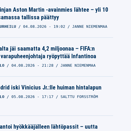
linjan Aston Martin -avainmies lähtee – yli 10
samassa tallissa päättyy
URHEILU
04.08.2026
- 19:02
JANNE NIEMENMAA
alta jäi saamatta 4,2 miljoonaa – FIFA:n
 varapuheenjohtaja ryöpyttää Infantinoa
LO
04.08.2026
- 21:28
JANNE NIEMENMAA
rid iski Vinicius Jr.:lle huiman hintalapun
LO
05.08.2026
- 17:17
SALTTU FORSSTRÖM
 antoi hyökkääjälleen lähtöpassit – uutta