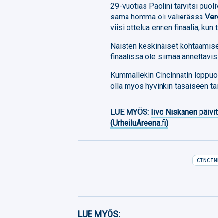
29-vuotias Paolini tarvitsi puol
sama homma oli välierässä
Ver
viisi ottelua ennen finaalia, ku
Naisten keskinäiset kohtaamiset 
finaalissa ole siimaa annettavis
Kummallekin Cincinnatin loppuot
olla myös hyvinkin tasaiseen ta
LUE MYÖS:
Iivo Niskanen päivit
(UrheiluAreena.fi)
CINCIN
Facebook
LUE MYÖS: