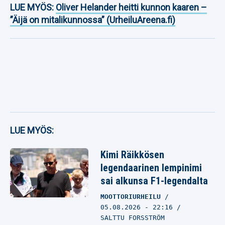
LUE MYÖS:
Oliver Helander heitti kunnon kaaren –
”Äijä on mitalikunnossa” (UrheiluAreena.fi)
LUE MYÖS:
Kimi Räikkösen
legendaarinen lempinimi
sai alkunsa F1-legendalta
MOOTTORIURHEILU
05.08.2026
- 22:16
SALTTU FORSSTRÖM