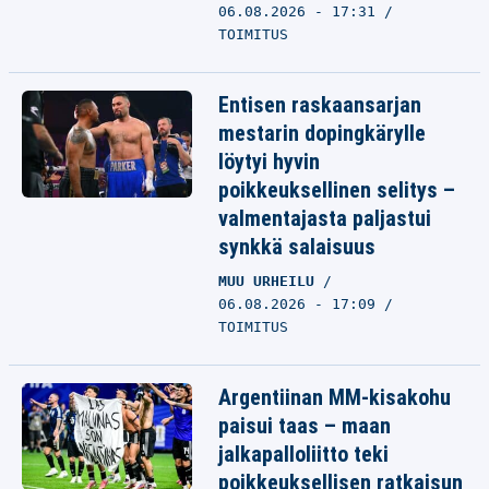
06.08.2026 - 17:31
TOIMITUS
Entisen raskaansarjan
mestarin dopingkärylle
löytyi hyvin
poikkeuksellinen selitys –
valmentajasta paljastui
synkkä salaisuus
MUU URHEILU
06.08.2026 - 17:09
TOIMITUS
Argentiinan MM-kisakohu
paisui taas – maan
jalkapalloliitto teki
poikkeuksellisen ratkaisun