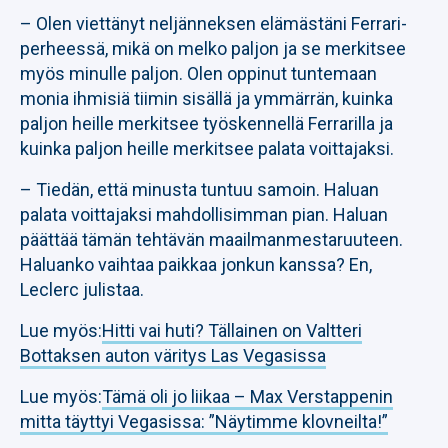
– Olen viettänyt neljänneksen elämästäni Ferrari-
perheessä, mikä on melko paljon ja se merkitsee
myös minulle paljon. Olen oppinut tuntemaan
monia ihmisiä tiimin sisällä ja ymmärrän, kuinka
paljon heille merkitsee työskennellä Ferrarilla ja
kuinka paljon heille merkitsee palata voittajaksi.
– Tiedän, että minusta tuntuu samoin. Haluan
palata voittajaksi mahdollisimman pian. Haluan
päättää tämän tehtävän maailmanmestaruuteen.
Haluanko vaihtaa paikkaa jonkun kanssa? En,
Leclerc julistaa.
Lue myös:
Hitti vai huti? Tällainen on Valtteri
Bottaksen auton väritys Las Vegasissa
Lue myös:
Tämä oli jo liikaa – Max Verstappenin
mitta täyttyi Vegasissa: ”Näytimme klovneilta!”