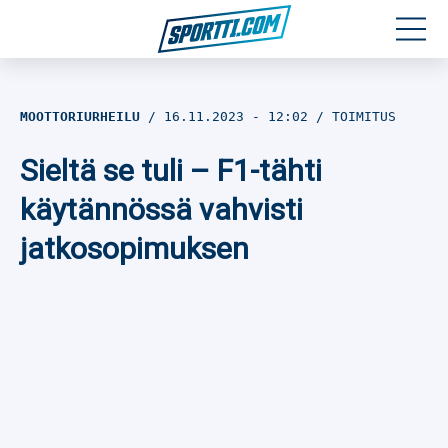
Moottoriurheilu
MOOTTORIURHEILU
16.11.2023
- 12:02
TOIMITUS
Jääkiekko
Sieltä se tuli – F1-tähti
Jalkapallo
käytännössä vahvisti
jatkosopimuksen
Yleisurheilu
Talviurheilu
Muu urheilu
SPORTIVO TV