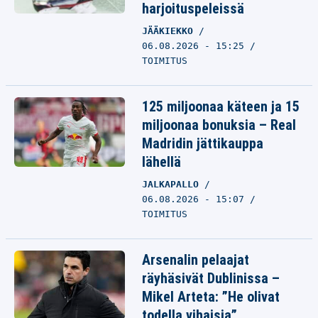
harjoituspeleissä
JÄÄKIEKKO
06.08.2026 - 15:25
TOIMITUS
125 miljoonaa käteen ja 15
miljoonaa bonuksia – Real
Madridin jättikauppa
lähellä
JALKAPALLO
06.08.2026 - 15:07
TOIMITUS
Arsenalin pelaajat
räyhäsivät Dublinissa –
Mikel Arteta: ”He olivat
todella vihaisia”