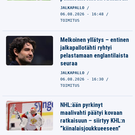
JALKAPALLO
06.08.2026 - 16:48
TOIMITUS
Melkoinen yllätys – entinen
jalkapallotähti ryhtyi
pelastamaan englantilaista
seuraa
JALKAPALLO
06.08.2026 - 16:30
TOIMITUS
NHL:ään pyrkinyt
maalivahti päätyi kovaan
ratkaisuun – siirtyy KHL:n
”kiinalaisjoukkueeseen”