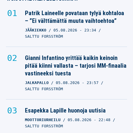
Patrik Laineelle povataan tylyä kohtaloa
– ”Ei välttämättä muuta vaihtoehtoa”
JÄÄKIEKKO
05.08.2026
- 23:34
SALTTU FORSSTRÖM
Gianni Infantino yrittää kaikin keinoin
pitää kiinni vallasta – tarjosi MM-finaalia
vastineeksi tuesta
JALKAPALLO
05.08.2026
- 23:57
SALTTU FORSSTRÖM
Esapekka Lapille huonoja uutisia
MOOTTORIURHEILU
05.08.2026
- 22:48
SALTTU FORSSTRÖM