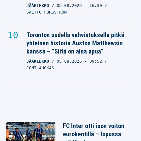
JÄÄKIEKKO
05.08.2026
- 16:30
SALTTU FORSSTRÖM
Toronton uudella vahvistuksella pitkä
yhteinen historia Auston Matthewsin
kanssa – ”Siitä on aina apua”
JÄÄKIEKKO
05.08.2026
- 09:52
JONI AHOKAS
FC Inter otti ison voiton
eurokentillä – lopussa