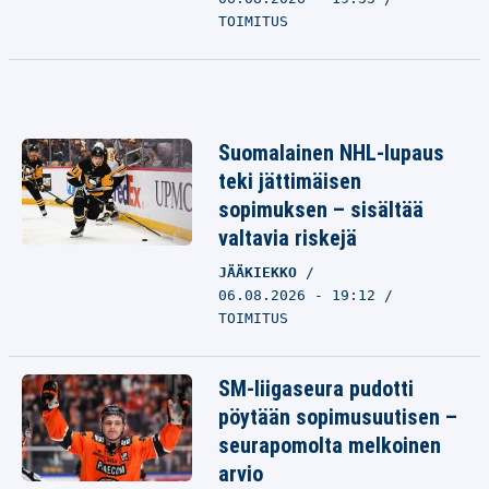
TOIMITUS
Suomalainen NHL-lupaus
teki jättimäisen
sopimuksen – sisältää
valtavia riskejä
JÄÄKIEKKO
06.08.2026 - 19:12
TOIMITUS
SM-liigaseura pudotti
pöytään sopimusuutisen –
seurapomolta melkoinen
arvio