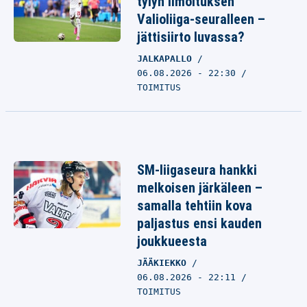
tylyn ilmoituksen
Valioliiga-seuralleen –
jättisiirto luvassa?
JALKAPALLO
06.08.2026 - 22:30
TOIMITUS
SM-liigaseura hankki
melkoisen järkäleen –
samalla tehtiin kova
paljastus ensi kauden
joukkueesta
JÄÄKIEKKO
06.08.2026 - 22:11
TOIMITUS