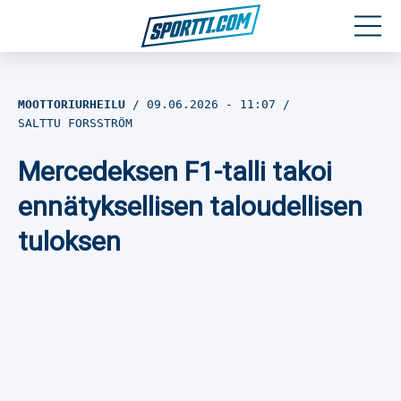
Moottoriurheilu
MOOTTORIURHEILU
09.06.2026
- 11:07
SALTTU FORSSTRÖM
Jääkiekko
Mercedeksen F1-talli takoi
Jalkapallo
ennätyksellisen taloudellisen
Yleisurheilu
tuloksen
Talviurheilu
Muu urheilu
SPORTIVO TV