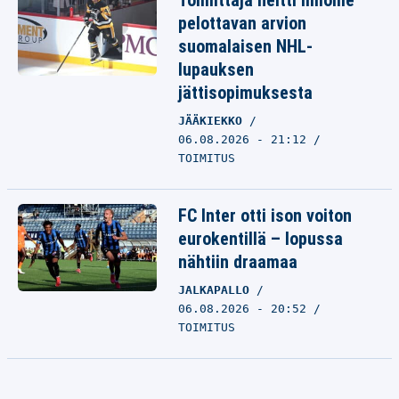
Toimittaja heitti ilmoille
pelottavan arvion
suomalaisen NHL-
lupauksen
jättisopimuksesta
JÄÄKIEKKO
06.08.2026 - 21:12
TOIMITUS
FC Inter otti ison voiton
eurokentillä – lopussa
nähtiin draamaa
JALKAPALLO
06.08.2026 - 20:52
TOIMITUS