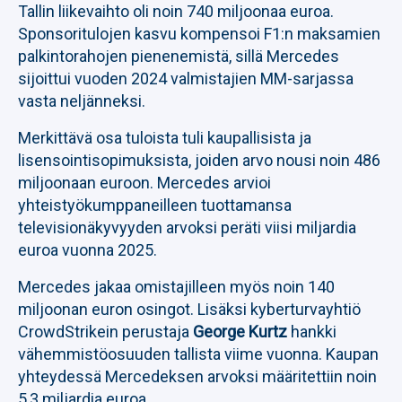
Tallin liikevaihto oli noin 740 miljoonaa euroa.
Sponsoritulojen kasvu kompensoi F1:n maksamien
palkintorahojen pienenemistä, sillä Mercedes
sijoittui vuoden 2024 valmistajien MM-sarjassa
vasta neljänneksi.
Merkittävä osa tuloista tuli kaupallisista ja
lisensointisopimuksista, joiden arvo nousi noin 486
miljoonaan euroon. Mercedes arvioi
yhteistyökumppaneilleen tuottamansa
televisionäkyvyyden arvoksi peräti viisi miljardia
euroa vuonna 2025.
Mercedes jakaa omistajilleen myös noin 140
miljoonan euron osingot. Lisäksi kyberturvayhtiö
CrowdStrikein perustaja
George Kurtz
hankki
vähemmistöosuuden tallista viime vuonna. Kaupan
yhteydessä Mercedeksen arvoksi määritettiin noin
5,3 miljardia euroa.