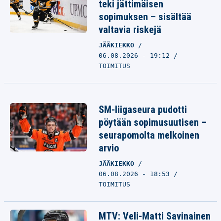
teki jättimäisen
sopimuksen – sisältää
valtavia riskejä
JÄÄKIEKKO
06.08.2026 - 19:12
TOIMITUS
SM-liigaseura pudotti
pöytään sopimusuutisen –
seurapomolta melkoinen
arvio
JÄÄKIEKKO
06.08.2026 - 18:53
TOIMITUS
MTV: Veli-Matti Savinainen