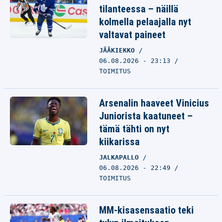
tilanteessa – näillä
kolmella pelaajalla nyt
valtavat paineet
JÄÄKIEKKO
06.08.2026 - 23:13
TOIMITUS
Arsenalin haaveet Vinicius
Juniorista kaatuneet –
tämä tähti on nyt
kiikarissa
JALKAPALLO
06.08.2026 - 22:49
TOIMITUS
MM-kisasensaatio teki