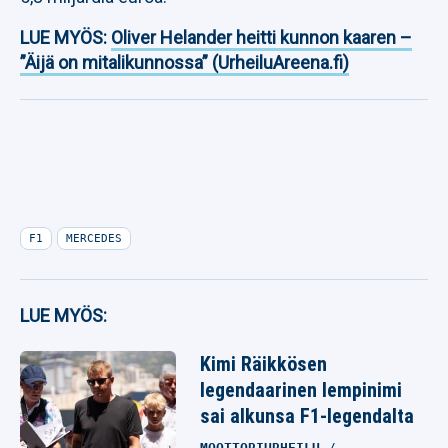
LUE MYÖS:
Oliver Helander heitti kunnon kaaren –
”Äijä on mitalikunnossa” (UrheiluAreena.fi)
F1
MERCEDES
LUE MYÖS:
Kimi Räikkösen
legendaarinen lempinimi
sai alkunsa F1-legendalta
MOOTTORIURHEILU