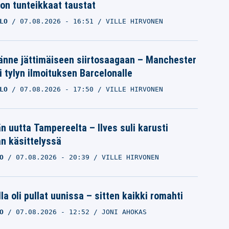
ron tunteikkaat taustat
LO
07.08.2026
- 16:51
VILLE HIRVONEN
änne jättimäiseen siirtosaagaan – Manchester
i tylyn ilmoituksen Barcelonalle
LO
07.08.2026
- 17:50
VILLE HIRVONEN
än uutta Tampereelta – Ilves suli karusti
n käsittelyssä
O
07.08.2026
- 20:39
VILLE HIRVONEN
la oli pullat uunissa – sitten kaikki romahti
O
07.08.2026
- 12:52
JONI AHOKAS