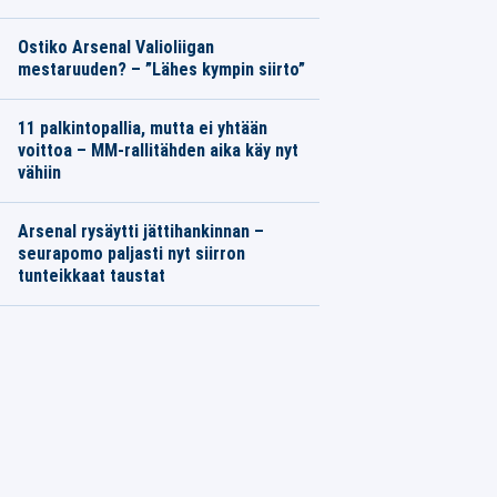
Ostiko Arsenal Valioliigan
mestaruuden? – ”Lähes kympin siirto”
11 palkintopallia, mutta ei yhtään
voittoa – MM-rallitähden aika käy nyt
vähiin
Arsenal rysäytti jättihankinnan –
seurapomo paljasti nyt siirron
tunteikkaat taustat