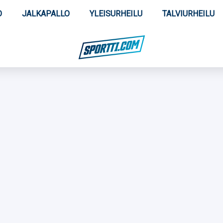
O
JALKAPALLO
YLEISURHEILU
TALVIURHEILU