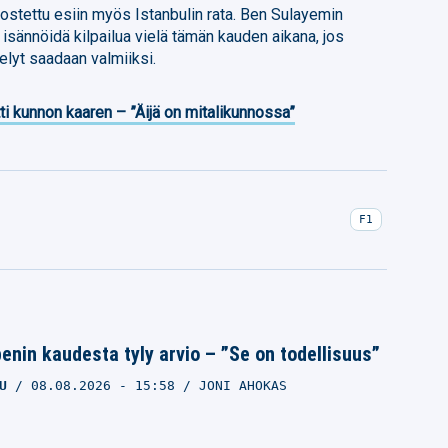
ostettu esiin myös Istanbulin rata. Ben Sulayemin
isännöidä kilpailua vielä tämän kauden aikana, jos
telyt saadaan valmiiksi.
ti kunnon kaaren – ”Äijä on mitalikunnossa”
F1
nin kaudesta tyly arvio – ”Se on todellisuus”
U
08.08.2026
- 15:58
JONI AHOKAS