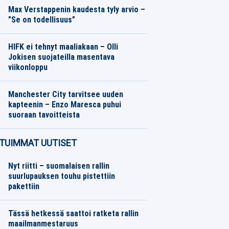
Max Verstappenin kaudesta tyly arvio –
”Se on todellisuus”
Formula 1
08.08.2026
Toimitus
HIFK ei tehnyt maaliakaan – Olli
Jokisen suojateilla masentava
viikonloppu
SM-liiga
08.08.2026
Toimitus
Manchester City tarvitsee uuden
kapteenin – Enzo Maresca puhui
suoraan tavoitteista
Eurojalkapallo
08.08.2026
Toimitus
TUIMMAT UUTISET
Nyt riitti – suomalaisen rallin
suurlupauksen touhu pistettiin
pakettiin
Tässä hetkessä saattoi ratketa rallin
maailmanmestaruus