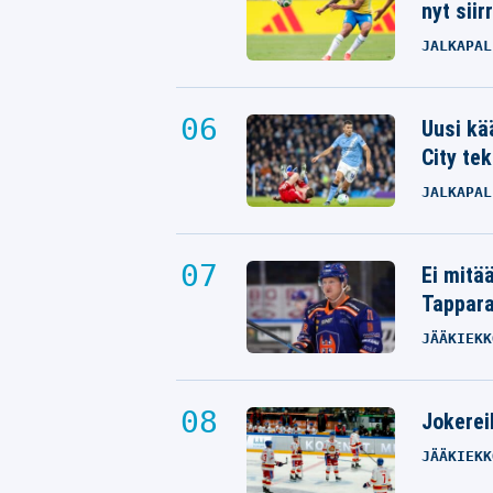
nyt siir
JALKAPAL
Uusi kä
City tek
JALKAPAL
Ei mitä
Tappara
JÄÄKIEKK
Jokereil
JÄÄKIEKK