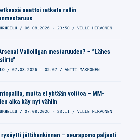
etkessä saattoi ratketa rallin
anmestaruus
URHEILU
06.08.2026
- 23:50
VILLE HIRVONEN
Arsenal Valioliigan mestaruuden? – ”Lähes
siirto”
LO
07.08.2026
- 05:07
ANTTI MAKKONEN
intopallia, mutta ei yhtään voittoa – MM-
den aika käy nyt vähiin
URHEILU
07.08.2026
- 23:11
VILLE HIRVONEN
 rysäytti jättihankinnan – seurapomo paljasti