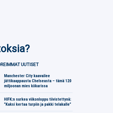
toksia?
REIMMAT UUTISET
Manchester City kaavailee
jättikaappausta Chelseasta – tämä 120
miljoonan mies kiikarissa
Jalkapallo
08.08.2026
Toimitus
HIFK:n surkea viikonloppu tiivistettynä:
”Kaksi kertaa turpiin ja pakki telakalle”
Jääkiekko
08.08.2026
Toimitus