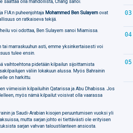
e saattaa olla mahdollista, Chang sanoi.
 ja FIA:n puheenjohtaja
Mohammed Ben Sulayem
ovat
allisuus on ratkaiseva tekijä.
 Urheilu voi odottaa, Ben Sulayem sanoi Miamissa.
un tai marraskuuhun asti, emme yksinkertaisesti voi
lisuus tulee ensin.
ä vaihtoehtona pidetään kilpailun sijoittamista
akilpailujen väliin lokakuun alussa. Myös Bahrainin
lle on harkittu.
en viimeisiin kilpailuihin Qatarissa ja Abu Dhabissa. Jos
delleen, myös nämä kilpailut voisivat olla vaarassa
ainin ja Saudi-Arabian kisojen peruuntumisen vuoksi yli
ksuissa, mutta sarjan johto ei tiettävästi ole erityisen
tuksista sarjan vahvan taloustilanteen ansiosta.