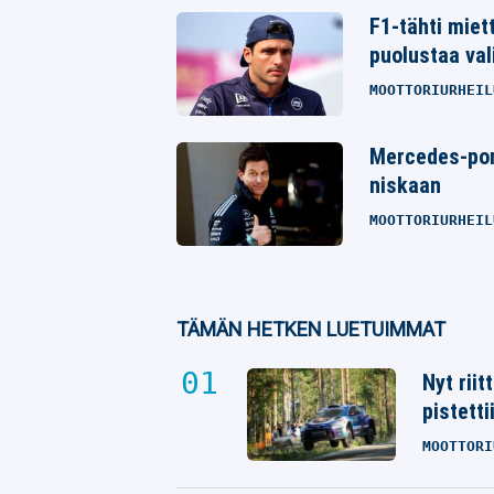
F1-tähti miett
puolustaa val
MOOTTORIURHEIL
Mercedes-pomo
niskaan
MOOTTORIURHEIL
TÄMÄN HETKEN LUETUIMMAT
Nyt rii
pistetti
MOOTTORI