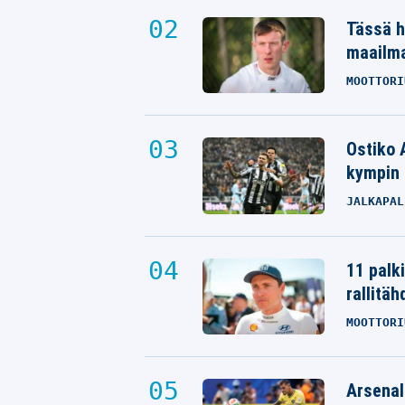
Tässä h
maailm
MOOTTORI
Ostiko 
kympin 
JALKAPAL
11 palk
rallitäh
MOOTTORI
Arsenal