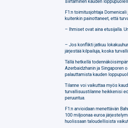
siirtäminen kauden loppupuolell
F1:n toimitusjohtaja Domenicali
kuitenkin painottaneet, että turv
– Ihmiset ovat aina etusijalla.
– Jos konflikti jatkuu lokakuuh
järjestää kilpailuja, koska turval
Tällä hetkellä todennäköisimpän
Azerbaidzhanin ja Singaporen os
palauttamista kauden loppupuole
Tilanne voi vaikuttaa myös kaud
turvallisuustilanne heikkenisi e
peruuntua.
F1:n arvioidaan menettävän Bahr
100 miljoonaa euroa järjestelyma
huolissaan taloudellisista vaiku