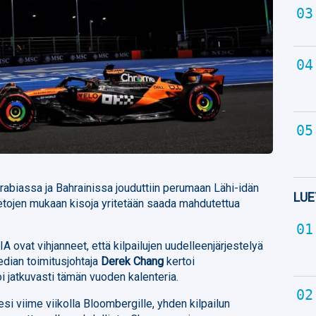
rabiassa ja Bahrainissa jouduttiin perumaan Lähi-idän
LUE
ietojen mukaan kisoja yritetään saada mahdutettua
A ovat vihjanneet, että kilpailujen uudelleenjärjestelyä
Median toimitusjohtaja
Derek Chang
kertoi
oi jatkuvasti tämän vuoden kalenteria.
esi viime viikolla Bloombergille, yhden kilpailun