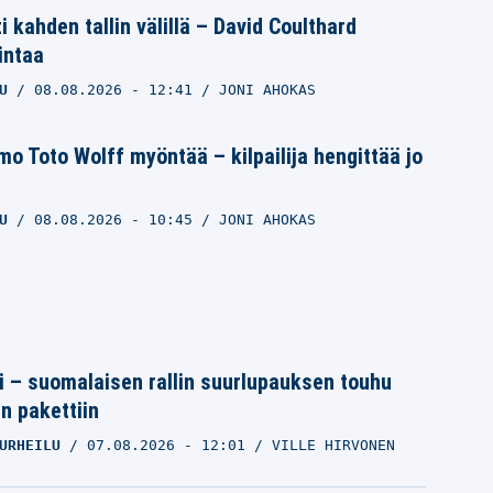
i kahden tallin välillä – David Coulthard
intaa
U
08.08.2026
- 12:41
JONI AHOKAS
 Toto Wolff myöntää – kilpailija hengittää jo
U
08.08.2026
- 10:45
JONI AHOKAS
tti – suomalaisen rallin suurlupauksen touhu
in pakettiin
URHEILU
07.08.2026
- 12:01
VILLE HIRVONEN