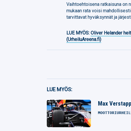
Vaihtoehtoisena ratkaisuna on n
mukaan rata voisi mahdollisesti 
tarvittavat hyväksynnät ja järjes
LUE MYÖS:
Oliver Helander heit
(UrheiluAreena.fi)
Facebook
LUE MYÖS:
Twitter
Max Verstappe
Whatsapp
MOOTTORIURHEIL