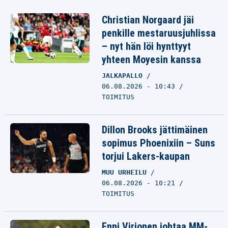
Christian Norgaard jäi
penkille mestaruusjuhlissa
– nyt hän löi hynttyyt
yhteen Moyesin kanssa
JALKAPALLO
06.08.2026 - 10:43
TOIMITUS
Dillon Brooks jättimäinen
sopimus Phoenixiin – Suns
torjui Lakers-kaupan
MUU URHEILU
06.08.2026 - 10:21
TOIMITUS
Enni Virjonen johtaa MM-