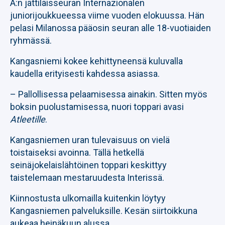
A:n jättiläisseuran Internazionalen
juniorijoukkueessa viime vuoden elokuussa. Hän
pelasi Milanossa pääosin seuran alle 18-vuotiaiden
ryhmässä.
Kangasniemi kokee kehittyneensä kuluvalla
kaudella erityisesti kahdessa asiassa.
– Pallollisessa pelaamisessa ainakin. Sitten myös
boksin puolustamisessa, nuori toppari avasi
Atleetille
.
Kangasniemen uran tulevaisuus on vielä
toistaiseksi avoinna. Tällä hetkellä
seinäjokelaislähtöinen toppari keskittyy
taistelemaan mestaruudesta Interissä.
Kiinnostusta ulkomailla kuitenkin löytyy
Kangasniemen palveluksille. Kesän siirtoikkuna
aukeaa heinäkuun alussa.