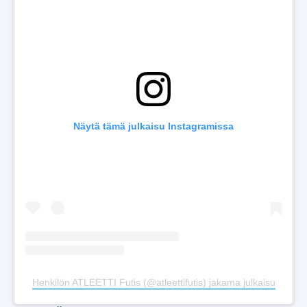
Näytä tämä julkaisu Instagramissa
Henkilön ATLEETTI Futis (@atleettifutis) jakama julkaisu