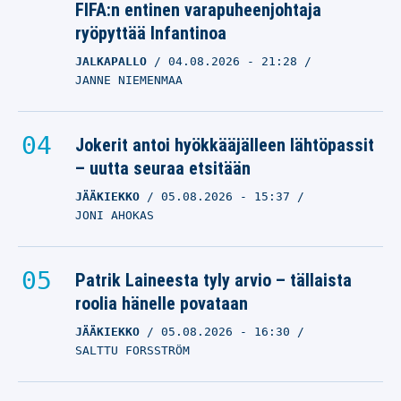
FIFA:n entinen varapuheenjohtaja
ryöpyttää Infantinoa
JALKAPALLO
04.08.2026
- 21:28
JANNE NIEMENMAA
Jokerit antoi hyökkääjälleen lähtöpassit
– uutta seuraa etsitään
JÄÄKIEKKO
05.08.2026
- 15:37
JONI AHOKAS
Patrik Laineesta tyly arvio – tällaista
roolia hänelle povataan
JÄÄKIEKKO
05.08.2026
- 16:30
SALTTU FORSSTRÖM