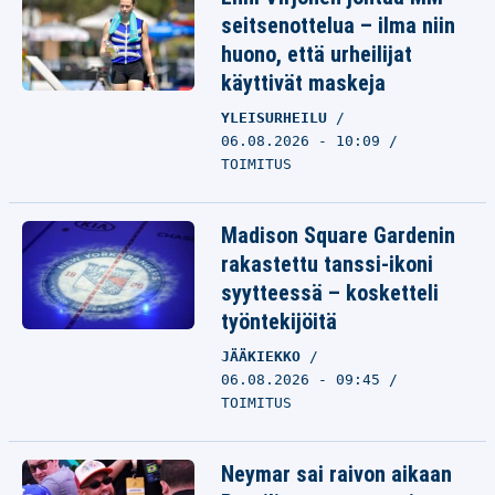
seitsenottelua – ilma niin
huono, että urheilijat
käyttivät maskeja
YLEISURHEILU
06.08.2026 - 10:09
TOIMITUS
Madison Square Gardenin
rakastettu tanssi-ikoni
syytteessä – kosketteli
työntekijöitä
JÄÄKIEKKO
06.08.2026 - 09:45
TOIMITUS
Neymar sai raivon aikaan