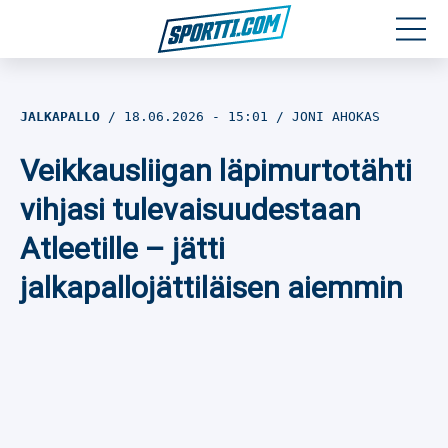
Moottoriurheilu
JALKAPALLO
18.06.2026
- 15:01
JONI AHOKAS
Jääkiekko
Veikkausliigan läpimurtotähti
Jalkapallo
vihjasi tulevaisuudestaan
Atleetille – jätti
Yleisurheilu
jalkapallojättiläisen aiemmin
Talviurheilu
Muu urheilu
SPORTIVO TV