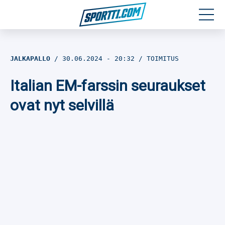
Moottoriurheilu
JALKAPALLO
30.06.2024
- 20:32
TOIMITUS
Jääkiekko
Italian EM-farssin seuraukset
Jalkapallo
ovat nyt selvillä
Yleisurheilu
Talviurheilu
Muu urheilu
SPORTIVO TV