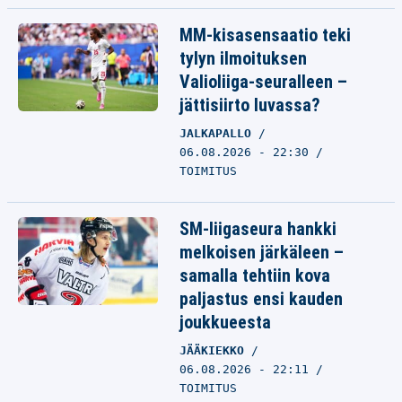
MM-kisasensaatio teki
tylyn ilmoituksen
Valioliiga-seuralleen –
jättisiirto luvassa?
JALKAPALLO
06.08.2026 - 22:30
TOIMITUS
SM-liigaseura hankki
melkoisen järkäleen –
samalla tehtiin kova
paljastus ensi kauden
joukkueesta
JÄÄKIEKKO
06.08.2026 - 22:11
TOIMITUS