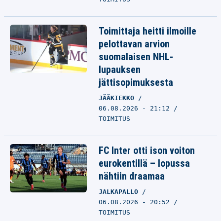
Toimittaja heitti ilmoille
pelottavan arvion
suomalaisen NHL-
lupauksen
jättisopimuksesta
JÄÄKIEKKO
06.08.2026 - 21:12
TOIMITUS
FC Inter otti ison voiton
eurokentillä – lopussa
nähtiin draamaa
JALKAPALLO
06.08.2026 - 20:52
TOIMITUS