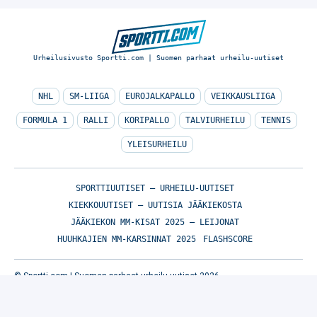
Urheilusivusto Sportti.com | Suomen parhaat urheilu-uutiset
NHL
SM-LIIGA
EUROJALKAPALLO
VEIKKAUSLIIGA
FORMULA 1
RALLI
KORIPALLO
TALVIURHEILU
TENNIS
YLEISURHEILU
SPORTTIUUTISET – URHEILU-UUTISET
KIEKKOUUTISET – UUTISIA JÄÄKIEKOSTA
JÄÄKIEKON MM-KISAT 2025 – LEIJONAT
HUUHKAJIEN MM-KARSINNAT 2025
FLASHSCORE
© Sportti.com | Suomen parhaat urheilu-uutiset 2026
TIETOA MEISTÄ
/
🇬🇧 SPORTIVO NETWORK
/
KÄYTTÖEHDOT