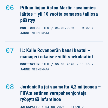
Pitkän linjan Aston Martin -avainmies
lähtee – yli 10 vuotta samassa tallissa
päättyy
MOOTTORIURHEILU
04.08.2026
- 19:02
JANNE NIEMENMAA
IL: Kalle Rovanperän kausi kaatui –
manageri oikaisee villit spekulaatiot
MOOTTORIURHEILU
06.08.2026
- 11:45
JANNE NIEMENMAA
Jordanialta jäi saamatta 4,2 miljoonaa –
FIFA:n entinen varapuheenjohtaja
ryöpyttää Infantinoa
JALKAPALLO
04.08.2026
- 21:28