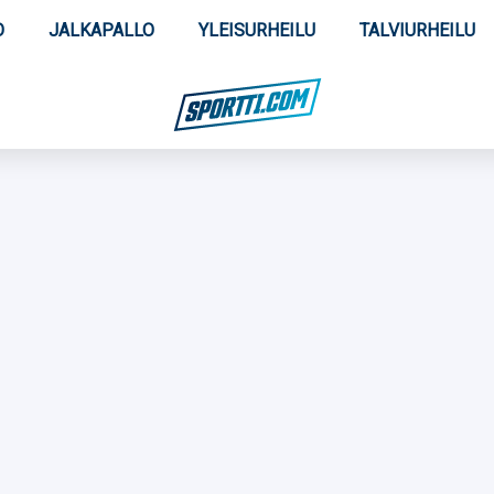
O
JALKAPALLO
YLEISURHEILU
TALVIURHEILU