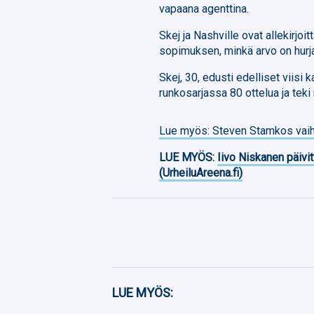
vapaana agenttina.
Skej ja Nashville ovat allekirj
sopimuksen, minkä arvo on hurja
Skej, 30, edusti edelliset viisi
runkosarjassa 80 ottelua ja teki
Lue myös: Steven Stamkos vai
LUE MYÖS:
Iivo Niskanen päivit
(UrheiluAreena.fi)
Facebook
LUE MYÖS: