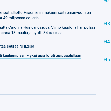
oittaneet Elliotte Friedmanin mukaan seitsemänvuotisen
t 49 miljoonaa dollaria.
 kautta Carolina Hurricanesissa. Viime kaudella hän pelasi
 niissä 13 maalia ja syötti 34 osumaa.
htaa seuraa NHL:ssä
ti kuulumisiaan – yksi asia loisti poissaolollaan