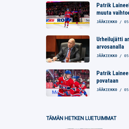
Twitter
Patrik Lainee
muuta vaihto
Whatsapp
JÄÄKIEKKO
05
Urheilujätti 
arvosanalla
JÄÄKIEKKO
05
Patrik Lainees
povataan
JÄÄKIEKKO
05
TÄMÄN HETKEN LUETUIMMAT