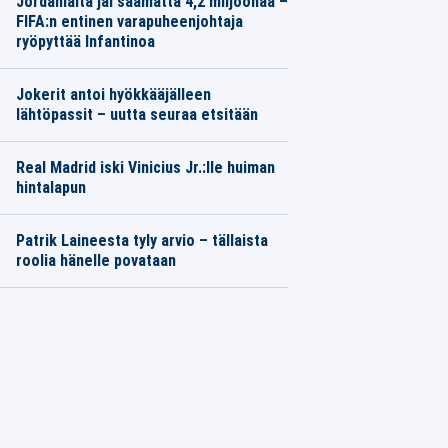
Jordanialta jäi saamatta 4,2 miljoonaa –
FIFA:n entinen varapuheenjohtaja
ryöpyttää Infantinoa
Jokerit antoi hyökkääjälleen
lähtöpassit – uutta seuraa etsitään
Real Madrid iski Vinicius Jr.:lle huiman
hintalapun
Patrik Laineesta tyly arvio – tällaista
roolia hänelle povataan