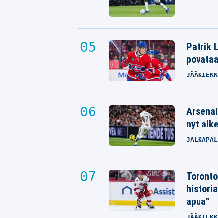
Patrik L
povata
JÄÄKIEKK
Arsenal
nyt aik
JALKAPAL
Toronto
histori
apua”
JÄÄKIEKK