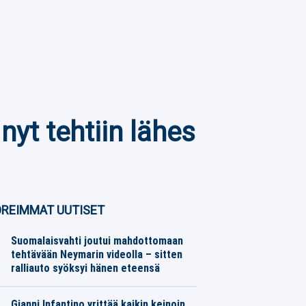
nyt tehtiin lähes
REIMMAT UUTISET
Suomalaisvahti joutui mahdottomaan
tehtävään Neymarin videolla – sitten
ralliauto syöksyi hänen eteensä
Jalkapallo
06.08.2026
Toimitus
Gianni Infantino yrittää kaikin keinoin