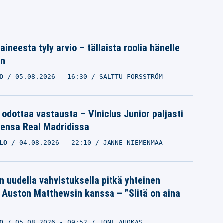
aineesta tyly arvio – tällaista roolia hänelle
an
O
05.08.2026
- 16:30
SALTTU FORSSTRÖM
 odottaa vastausta – Vinicius Junior paljasti
eensa Real Madridissa
LO
04.08.2026
- 22:10
JANNE NIEMENMAA
n uudella vahvistuksella pitkä yhteinen
a Auston Matthewsin kanssa – ”Siitä on aina
O
05.08.2026
- 09:52
JONI AHOKAS