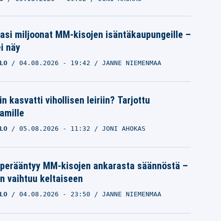
pasi miljoonat MM-kisojen isäntäkaupungeille –
i näy
LO
04.08.2026
- 19:42
JANNE NIEMENMAA
n kasvatti vihollisen leiriin? Tarjottu
amille
LO
05.08.2026
- 11:32
JONI AHOKAS
 perääntyy MM-kisojen ankarasta säännöstä –
n vaihtuu keltaiseen
LO
04.08.2026
- 23:50
JANNE NIEMENMAA