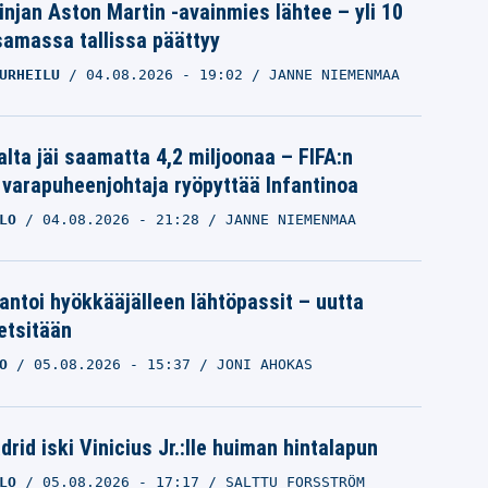
linjan Aston Martin -avainmies lähtee – yli 10
samassa tallissa päättyy
URHEILU
04.08.2026
- 19:02
JANNE NIEMENMAA
alta jäi saamatta 4,2 miljoonaa – FIFA:n
 varapuheenjohtaja ryöpyttää Infantinoa
LO
04.08.2026
- 21:28
JANNE NIEMENMAA
 antoi hyökkääjälleen lähtöpassit – uutta
etsitään
O
05.08.2026
- 15:37
JONI AHOKAS
rid iski Vinicius Jr.:lle huiman hintalapun
LO
05.08.2026
- 17:17
SALTTU FORSSTRÖM