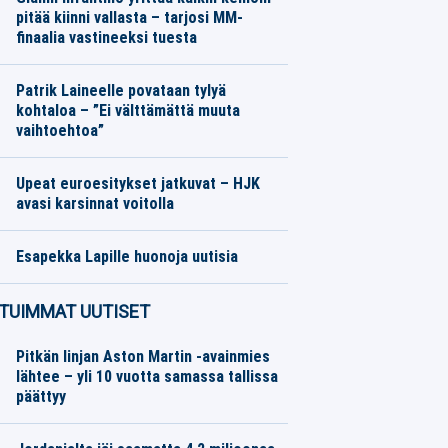
pitää kiinni vallasta – tarjosi MM-
finaalia vastineeksi tuesta
Jalkapallo
05.08.2026
Toimitus
Patrik Laineelle povataan tylyä
kohtaloa – ”Ei välttämättä muuta
vaihtoehtoa”
Jääkiekko
05.08.2026
Toimitus
Upeat euroesitykset jatkuvat – HJK
avasi karsinnat voitolla
Jalkapallo
05.08.2026
Toimitus
Esapekka Lapille huonoja uutisia
Moottoriurheilu
05.08.2026
Toimitus
TUIMMAT UUTISET
Pitkän linjan Aston Martin -avainmies
lähtee – yli 10 vuotta samassa tallissa
päättyy