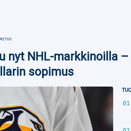
MITUS
u nyt NHL-markkinoilla – 
llarin sopimus
TUO