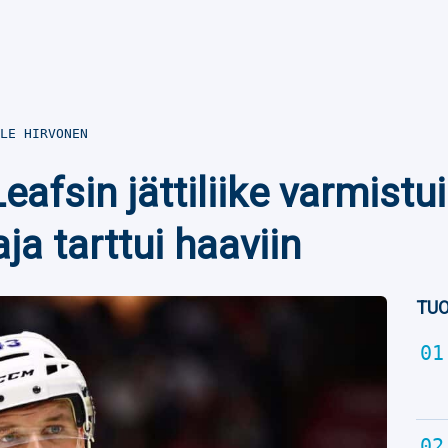
LE HIRVONEN
afsin jättiliike varmistu
a tarttui haaviin
TUO