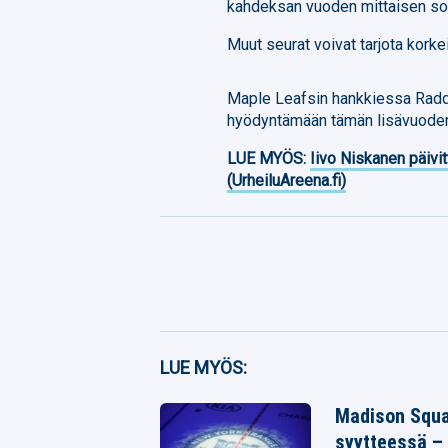
kahdeksan vuoden mittaisen s
Muut seurat voivat tarjota kork
Maple Leafsin hankkiessa Radd
hyödyntämään tämän lisävuode
LUE MYÖS:
Iivo Niskanen päivit
(UrheiluAreena.fi)
Facebook
LUE MYÖS:
Twitter
Madison Squar
Whatsapp
syytteessä – 