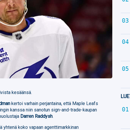
ivista kesäänsä.
LUE
iedman
kertoi varhain perjantaina, että Maple Leafs
ngin kanssa niin sanotun sign-and-trade-kaupan
puolustaja
Darren Raddysh
.
llä yhtenä koko vapaan agenttimarkkinan