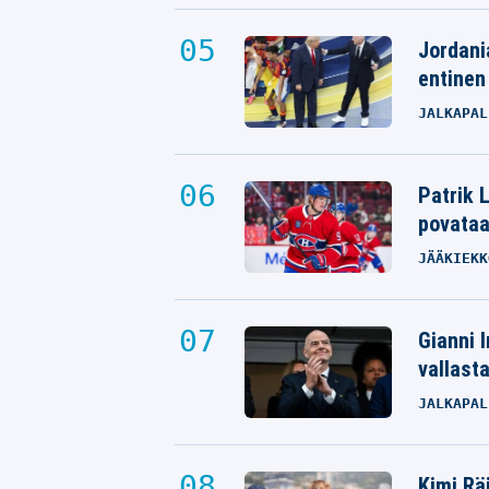
Jordani
entinen
JALKAPAL
Patrik L
povata
JÄÄKIEKK
Gianni I
vallast
JALKAPAL
Kimi Rä