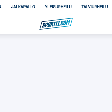
O
JALKAPALLO
YLEISURHEILU
TALVIURHEILU