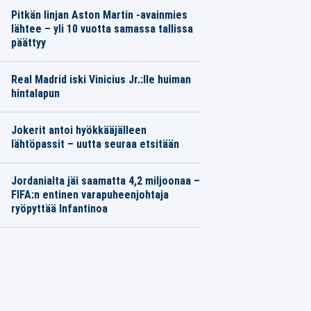
Pitkän linjan Aston Martin -avainmies
lähtee – yli 10 vuotta samassa tallissa
päättyy
Real Madrid iski Vinicius Jr.:lle huiman
hintalapun
Jokerit antoi hyökkääjälleen
lähtöpassit – uutta seuraa etsitään
Jordanialta jäi saamatta 4,2 miljoonaa –
FIFA:n entinen varapuheenjohtaja
ryöpyttää Infantinoa