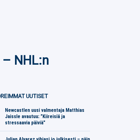
i – NHL:n
REIMMAT UUTISET
Newcastlen uusi valmentaja Matthias
Jaissle avautuu: ”Kiireisiä ja
stressaavia päiviä”
Jalkapallo
06.08.2026
Toimitus
Julian Alvarez vihjasi jo julkisesti – näin