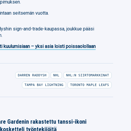
opimuksen.
eintaan seitsemän vuotta.
yshin sign-and-trade-kaupassa, joukkue pääsi
n.
ti kuulumisiaan – yksi asia loisti poissaolollaan
DARREN RADDYSH
NHL
NHL:N SIIRTOMARKKINAT
TAMPA BAY LIGHTNING
TORONTO MAPLE LEAFS
e Gardenin rakastettu tanssi-ikoni
kosketteli työntekijöitä