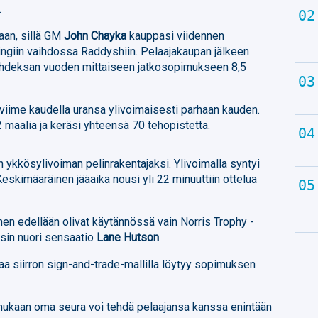
.
aan, sillä GM
John Chayka
kauppasi viidennen
ingiin vaihdossa Raddyshiin. Pelaajakaupan jälkeen
kahdeksan vuoden mittaiseen jatkosopimukseen 8,5
viime kaudella uransa ylivoimaisesti parhaan kauden.
2 maalia ja keräsi yhteensä 70 tehopistettä.
ykkösylivoiman pelinrakentajaksi. Ylivoimalla syntyi
Keskimääräinen jääaika nousi yli 22 minuuttiin ottelua
en edellään olivat käytännössä vain Norris Trophy -
sin nuori sensaatio
Lane Hutson
.
taa siirron sign-and-trade-mallilla löytyy sopimuksen
kaan oma seura voi tehdä pelaajansa kanssa enintään