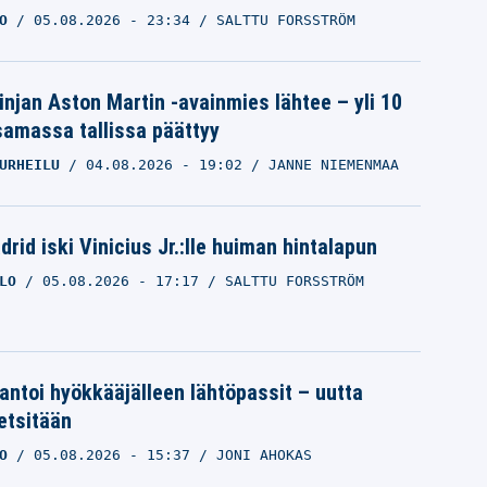
O
05.08.2026
- 23:34
SALTTU FORSSTRÖM
linjan Aston Martin -avainmies lähtee – yli 10
samassa tallissa päättyy
URHEILU
04.08.2026
- 19:02
JANNE NIEMENMAA
rid iski Vinicius Jr.:lle huiman hintalapun
LO
05.08.2026
- 17:17
SALTTU FORSSTRÖM
 antoi hyökkääjälleen lähtöpassit – uutta
etsitään
O
05.08.2026
- 15:37
JONI AHOKAS