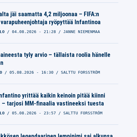
alta jäi saamatta 4,2 miljoonaa – FIFA:n
 varapuheenjohtaja ryöpyttää Infantinoa
LO
04.08.2026
- 21:28
JANNE NIEMENMAA
aineesta tyly arvio – tällaista roolia hänelle
an
O
05.08.2026
- 16:30
SALTTU FORSSTRÖM
nfantino yrittää kaikin keinoin pitää kiinni
a – tarjosi MM-finaalia vastineeksi tuesta
LO
05.08.2026
- 23:57
SALTTU FORSSTRÖM
ikkösen legendaarinen lempinimi sai alkunsa