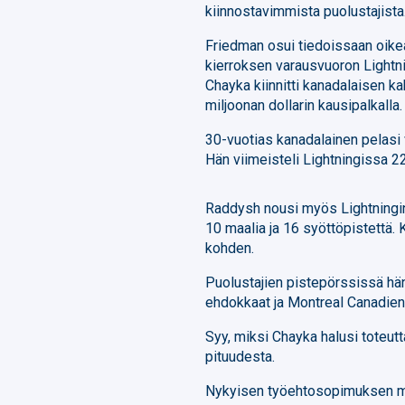
kiinnostavimmista puolustajista
Friedman osui tiedoissaan oike
kierroksen varausvuoron Lightn
Chayka kiinnitti kanadalaisen 
miljoonan dollarin kausipalkalla.
30-vuotias kanadalainen pelasi 
Hän viimeisteli Lightningissa 2
Raddysh nousi myös Lightningin 
10 maalia ja 16 syöttöpistettä. 
kohden.
Puolustajien pistepörssissä hän
ehdokkaat ja Montreal Canadien
Syy, miksi Chayka halusi toteut
pituudesta.
Nykyisen työehtosopimuksen mu