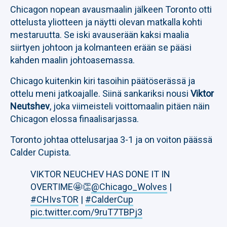
Chicagon nopean avausmaalin jälkeen Toronto otti
ottelusta yliotteen ja näytti olevan matkalla kohti
mestaruutta. Se iski avauserään kaksi maalia
siirtyen johtoon ja kolmanteen erään se pääsi
kahden maalin johtoasemassa.
Chicago kuitenkin kiri tasoihin päätöserässä ja
ottelu meni jatkoajalle. Siinä sankariksi nousi
Viktor
Neutshev
, joka viimeisteli voittomaalin pitäen näin
Chicagon elossa finaalisarjassa.
Toronto johtaa ottelusarjaa 3-1 ja on voiton päässä
Calder Cupista.
VIKTOR NEUCHEV HAS DONE IT IN
OVERTIME🤩👏
@Chicago_Wolves
|
#CHIvsTOR
|
#CalderCup
pic.twitter.com/9ruT7TBPj3