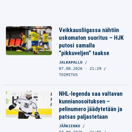
Veikkausliigassa nähtiin
uskomaton suoritus – HJK
putosi samalla
”pikkuveljen” taakse
JALKAPALLO
07.08.2026 - 21:29
TOIMITUS
NHL-legenda saa valtavan
kunnianosoituksen –
pelinumero jäädytetään ja
patsas paljastetaan
JÄÄKIEKKO