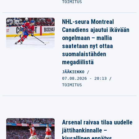
TOIMITUS
NHL-seura Montreal
Canadiens ajautui ikävään
ongelmaan – mallia
saatetaan nyt ottaa
suomalaistähden
megadiilistä
JÄÄKIEKKO
07.08.2026 - 20:13
TOIMITUS
Arsenal raivaa tilaa uudelle
jättihankinnalle –
kiusallinen ennätys