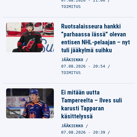
07.08.2026 - 21:06
TOIMITUS
Ruotsalaisseura hankki
”parhaassa iässä” olevan
entisen NHL-pelaajan – nyt
tuli jääkylmä suihku
JÄÄKIEKKO
07.08.2026 - 20:54
TOIMITUS
Ei mitään uutta
Tampereelta – Ilves suli
karusti Tapparan
käsittelyssä
JÄÄKIEKKO
07.08.2026 - 20:39