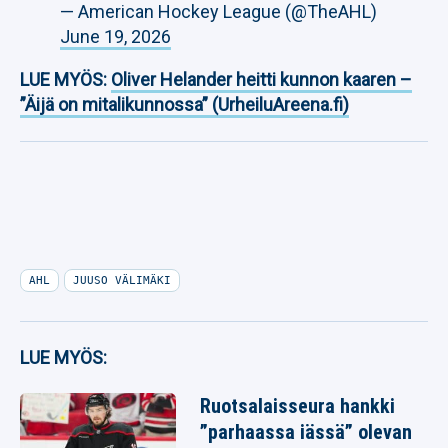
— American Hockey League (@TheAHL)
June 19, 2026
LUE MYÖS:
Oliver Helander heitti kunnon kaaren –
”Äijä on mitalikunnossa” (UrheiluAreena.fi)
AHL
JUUSO VÄLIMÄKI
LUE MYÖS:
Ruotsalaisseura hankki
”parhaassa iässä” olevan