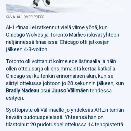
KUVA: ALL OVER PRESS
AHL-finaali ei ratkennut vielä viime yönä, kun
Chicago Wolves ja Toronto Marlies iskivät yhteen
neljännessä finaalissa. Chicago otti jatkoajan
jälkeen 4-3-voiton.
Toronto oli voittanut kolme edellisfinaalia ja näin
ollen ottelusarja oli ensimmäistä kertaa katkolla.
Chicago sai kuitenkin erinomaisen alun, kun se
siirtyi ottelussa johtoon jo 28 sekunnin jälkeen, kun
Bradly Nadeau
osui
Juuso Välimäen
tehdessä
esityön.
Syöttöpiste oli Välimäelle jo yhdeksäs AHL:n tämän
kevään pudotuspeleissä. Yhteensä hän on
tilastoinut 20 pudotuspeliottelussa 14 tehopistettä.