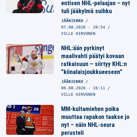
entisen NHL-pelaajan – nyt
tuli jääkylmä suihku
JÄÄKIEKKO
07.08.2026
- 20:54
VILLE HIRVONEN
NHL:ään pyrkinyt
maalivahti päätyi kovaan
ratkaisuun – siirtyy KHL:n
”kiinalaisjoukkueeseen”
JÄÄKIEKKO
06.08.2026
- 16:11
VILLE HIRVONEN
MM-kultamiehen poika
muuttaa rapakon taakse jo
nyt – näin NHL-seura
perusteli