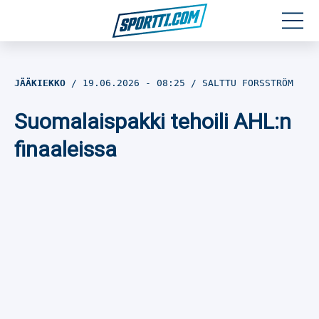
Moottoriurheilu
JÄÄKIEKKO
19.06.2026
- 08:25
SALTTU FORSSTRÖM
Jääkiekko
Suomalaispakki tehoili AHL:n
Jalkapallo
finaaleissa
Yleisurheilu
Talviurheilu
Muu urheilu
SPORTIVO TV