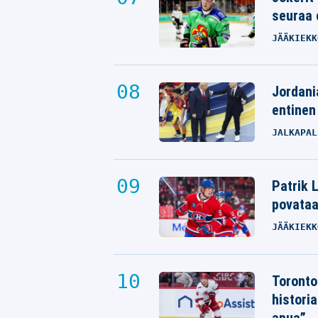
seuraa 
JÄÄKIEKK
Jordani
entinen
JALKAPAL
Patrik L
povata
JÄÄKIEKK
Toronto
histori
apua”