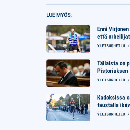
Facebook
LUE MYÖS:
Twitter
Enni Virjonen
Whatsapp
että urheilija
YLEISURHEILU
Tällaista on 
Pistoriuksen 
YLEISURHEILU
Kadoksissa ol
taustalla ikäv
YLEISURHEILU