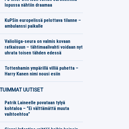
lopussa nähtiin draamaa
Jalkapallo
06.08.2026
Toimitus
KuPSin europelissä pelottava tilanne –
ambulanssi paikalle
Jalkapallo
06.08.2026
Toimitus
Valioliiga-seura on valmis kovaan
ratkaisuun – tähtimaalivahti voidaan nyt
uhrata toisen tähden edessä
Jalkapallo
06.08.2026
Toimitus
Tottenhamin ympärillä villiä puhetta –
Harry Kanen nimi nousi esiin
Jalkapallo
06.08.2026
Toimitus
TUIMMAT UUTISET
Patrik Laineelle povataan tylyä
kohtaloa – ”Ei välttämättä muuta
vaihtoehtoa”