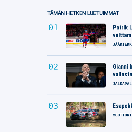
TÄMÄN HETKEN LUETUIMMAT
Patrik 
välttäm
JÄÄKIEKK
Gianni I
vallast
JALKAPAL
Esapekk
MOOTTORI