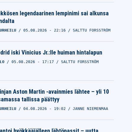
ikkösen legendaarinen lempinimi sai alkunsa
ndalta
URHEILU
05.08.2026
- 22:16
SALTTU FORSSTRÖM
rid iski Vinicius Jr.:lle huiman hintalapun
LO
05.08.2026
- 17:17
SALTTU FORSSTRÖM
linjan Aston Martin -avainmies lähtee – yli 10
samassa tallissa päättyy
URHEILU
04.08.2026
- 19:02
JANNE NIEMENMAA
 antoi hyökkääjälleen lähtöpassit – uutta