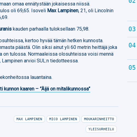
amaan omaa ennätystään jokaisessa niissä.
los oli 69,65. Isoveli
Max Lampinen
, 21, oli Lincolnin
,69.
ranis
kauden parhaalla tuloksellaan 75,98.
olosuhteissa, kertoo hyvää tämän hetken kunnosta.
ammasta päästä. Olin siksi ainut yli 60 metrin heittäjä joka
ria on tulossa. Normaaleissa olosuhteissa voisi mennä
, Lampinen arvioi SUL:n tiedotteessa.
iekonheitossa lauantaina.
ti kunnon kaaren – ”Äijä on mitalikunnossa”
MAX LAMPINEN
MICO LAMPINEN
MOUKARINHEITTO
YLEISURHEILU