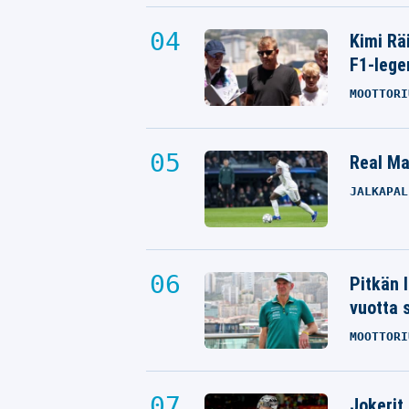
Kimi Rä
F1-lege
MOOTTORI
Real Mad
JALKAPAL
Pitkän 
vuotta 
MOOTTORI
Jokerit