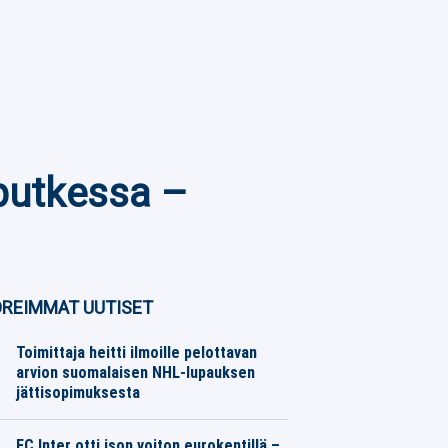
putkessa –
REIMMAT UUTISET
Toimittaja heitti ilmoille pelottavan
arvion suomalaisen NHL-lupauksen
jättisopimuksesta
Jääkiekko
06.08.2026
Toimitus
FC Inter otti ison voiton eurokentillä –