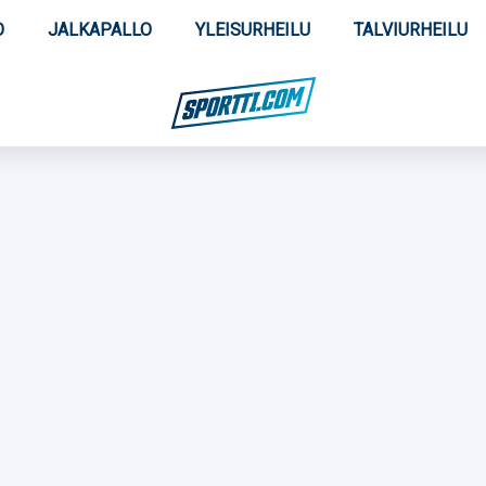
O
JALKAPALLO
YLEISURHEILU
TALVIURHEILU