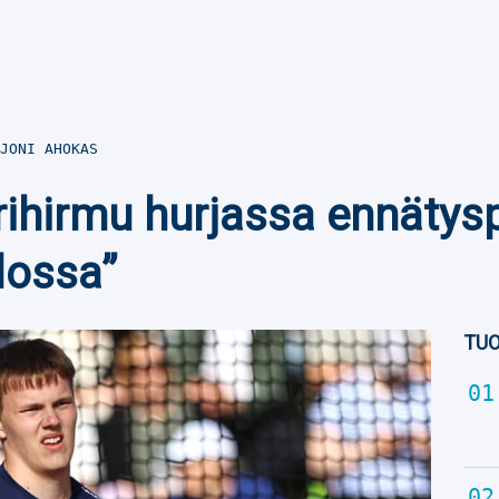
JONI AHOKAS
hirmu hurjassa ennätys
ulossa”
TUO