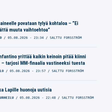
Laineelle povataan tylyä kohtaloa – ”Ei
ättä muuta vaihtoehtoa”
O
05.08.2026
- 23:34
SALTTU FORSSTRÖM
nfantino yrittää kaikin keinoin pitää kiinni
a – tarjosi MM-finaalia vastineeksi tuesta
LO
05.08.2026
- 23:57
SALTTU FORSSTRÖM
a Lapille huonoja uutisia
URHEILU
05.08.2026
- 22:48
SALTTU FORSSTRÖM