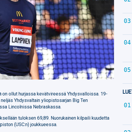
LUE
n
on ollut hurjassa kevätvireessä Yhdysvalloissa. 19-
 neljäs Yhdysvaltain yliopistosarjan Big Ten
ussa Lincolnissa Nebraskassa.
yksellään tuloksen 69,89. Nuorukainen kilpaili kuudetta
iopiston (USC:n) joukkueessa.