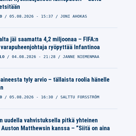
etsitään
O
05.08.2026
- 15:37
JONI AHOKAS
alta jäi saamatta 4,2 miljoonaa – FIFA:n
 varapuheenjohtaja ryöpyttää Infantinoa
LO
04.08.2026
- 21:28
JANNE NIEMENMAA
aineesta tyly arvio – tällaista roolia hänelle
an
O
05.08.2026
- 16:30
SALTTU FORSSTRÖM
n uudella vahvistuksella pitkä yhteinen
a Auston Matthewsin kanssa – ”Siitä on aina