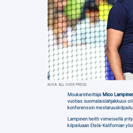
KUVA: ALL OVER PRESS
Moukarinheittäjä
Mico Lampine
vuotias suomalaislahjakkuus oli
konferenssin mestaruuskilpail
Lampinen heitti viimeisellä yrit
kilpailuaan Etelä-Kalifornian yl