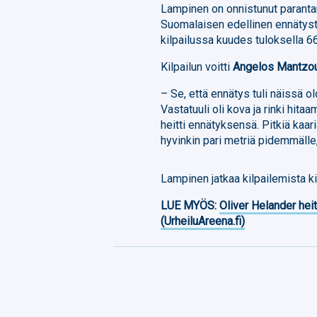
Lampinen on onnistunut parant
Suomalaisen edellinen ennätystu
kilpailussa kuudes tuloksella 66
Kilpailun voitti
Angelos Mantzou
– Se, että ennätys tuli näissä 
Vastatuuli oli kova ja rinki hita
heitti ennätyksensä. Pitkiä kaa
hyvinkin pari metriä pidemmälle
Lampinen jatkaa kilpailemista k
LUE MYÖS:
Oliver Helander heit
(UrheiluAreena.fi)