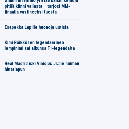
Gianni Infantino yrittää kaikin keinoin
pitää kiinni vallasta – tarjosi MM-
finaalia vastineeksi tuesta
Esapekka Lapille huonoja uutisia
Kimi Räikkösen legendaarinen
lempinimi sai alkunsa F1-legendalta
Real Madrid iski Vinicius Jr.:lle huiman
hintalapun