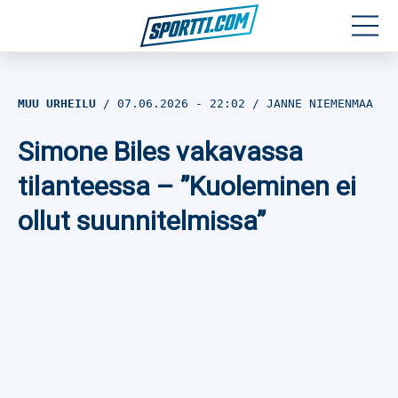
Moottoriurheilu
MUU URHEILU
07.06.2026
- 22:02
JANNE NIEMENMAA
Jääkiekko
Simone Biles vakavassa
Jalkapallo
tilanteessa – ”Kuoleminen ei
ollut suunnitelmissa”
Yleisurheilu
Talviurheilu
Muu urheilu
SPORTIVO TV