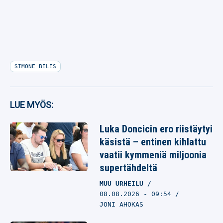
SIMONE BILES
LUE MYÖS:
Luka Doncicin ero riistäytyi
käsistä – entinen kihlattu
vaatii kymmeniä miljoonia
supertähdeltä
MUU URHEILU
08.08.2026
- 09:54
JONI AHOKAS