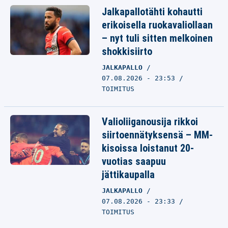
Jalkapallotähti kohautti
erikoisella ruokavaliollaan
– nyt tuli sitten melkoinen
shokkisiirto
JALKAPALLO
07.08.2026 - 23:53
TOIMITUS
Valioliiganousija rikkoi
siirtoennätyksensä – MM-
kisoissa loistanut 20-
vuotias saapuu
jättikaupalla
JALKAPALLO
07.08.2026 - 23:33
TOIMITUS