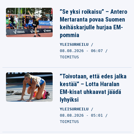
”Se yksi roikaisu” – Antero
Mertaranta povaa Suomen
keihäskarjulle hurjaa EM-
pommia
YLEISURHEILU
08.08.2026 - 06:07
TOIMITUS
”Toivotaan, että edes jalka
kestää” – Lotta Haralan
EM-kisat uhkaavat jäädä
lyhyiksi
YLEISURHEILU
08.08.2026 - 05:01
TOIMITUS