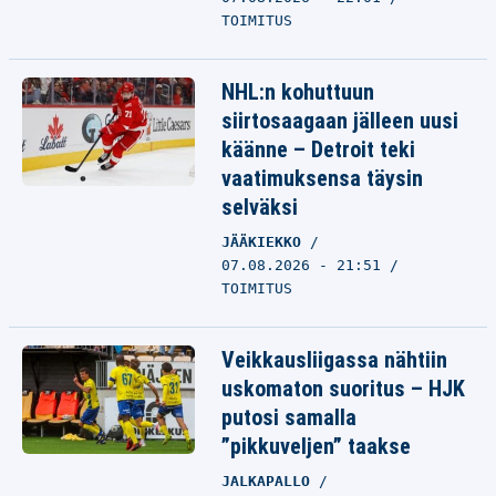
TOIMITUS
NHL:n kohuttuun
siirtosaagaan jälleen uusi
käänne – Detroit teki
vaatimuksensa täysin
selväksi
JÄÄKIEKKO
07.08.2026 - 21:51
TOIMITUS
Veikkausliigassa nähtiin
uskomaton suoritus – HJK
putosi samalla
”pikkuveljen” taakse
JALKAPALLO