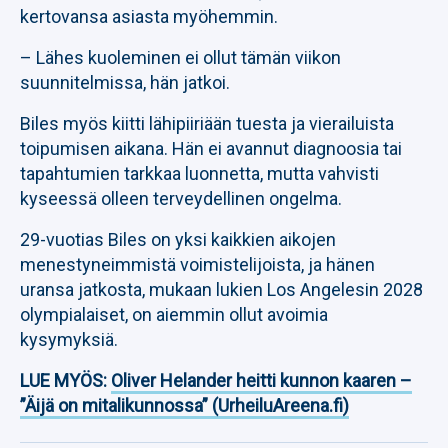
kertovansa asiasta myöhemmin.
– Lähes kuoleminen ei ollut tämän viikon
suunnitelmissa, hän jatkoi.
Biles myös kiitti lähipiiriään tuesta ja vierailuista
toipumisen aikana. Hän ei avannut diagnoosia tai
tapahtumien tarkkaa luonnetta, mutta vahvisti
kyseessä olleen terveydellinen ongelma.
29-vuotias Biles on yksi kaikkien aikojen
menestyneimmistä voimistelijoista, ja hänen
uransa jatkosta, mukaan lukien Los Angelesin 2028
olympialaiset, on aiemmin ollut avoimia
kysymyksiä.
LUE MYÖS:
Oliver Helander heitti kunnon kaaren –
”Äijä on mitalikunnossa” (UrheiluAreena.fi)