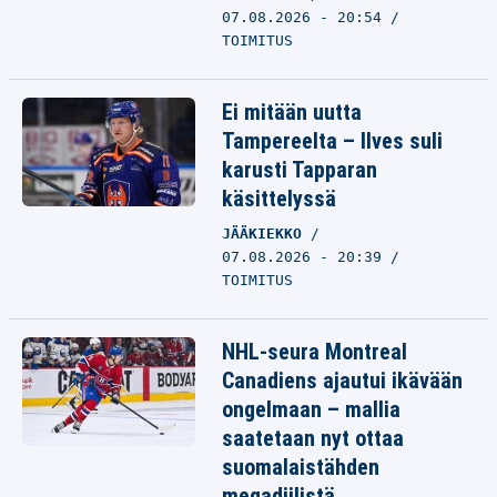
07.08.2026 - 20:54
TOIMITUS
Ei mitään uutta
Tampereelta – Ilves suli
karusti Tapparan
käsittelyssä
JÄÄKIEKKO
07.08.2026 - 20:39
TOIMITUS
NHL-seura Montreal
Canadiens ajautui ikävään
ongelmaan – mallia
saatetaan nyt ottaa
suomalaistähden
megadiilistä