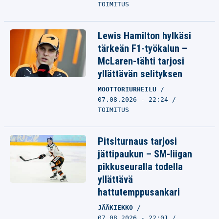
TOIMITUS
Lewis Hamilton hylkäsi
tärkeän F1-työkalun –
McLaren-tähti tarjosi
yllättävän selityksen
MOOTTORIURHEILU
07.08.2026 - 22:24
TOIMITUS
Pitsiturnaus tarjosi
jättipaukun – SM-liigan
pikkuseuralla todella
yllättävä
hattutemppusankari
JÄÄKIEKKO
07.08.2026 - 22:01