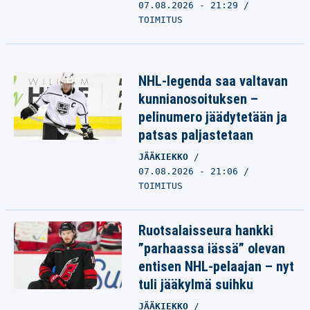
07.08.2026 - 21:29
TOIMITUS
NHL-legenda saa valtavan
kunnianosoituksen –
pelinumero jäädytetään ja
patsas paljastetaan
JÄÄKIEKKO
07.08.2026 - 21:06
TOIMITUS
Ruotsalaisseura hankki
”parhaassa iässä” olevan
entisen NHL-pelaajan – nyt
tuli jääkylmä suihku
JÄÄKIEKKO