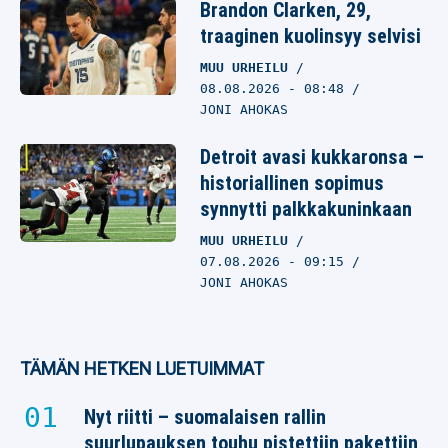
Brandon Clarken, 29,
traaginen kuolinsyy selvisi
MUU URHEILU
08.08.2026
- 08:48
JONI AHOKAS
Detroit avasi kukkaronsa –
historiallinen sopimus
synnytti palkkakuninkaan
MUU URHEILU
07.08.2026
- 09:15
JONI AHOKAS
TÄMÄN HETKEN LUETUIMMAT
Nyt riitti – suomalaisen rallin
suurlupauksen touhu pistettiin pakettiin