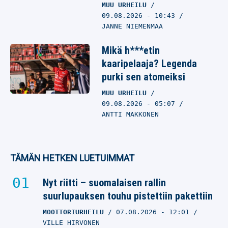
MUU URHEILU
09.08.2026
- 10:43
JANNE NIEMENMAA
Mikä h***etin
kaaripelaaja? Legenda
purki sen atomeiksi
MUU URHEILU
09.08.2026
- 05:07
ANTTI MAKKONEN
TÄMÄN HETKEN LUETUIMMAT
Nyt riitti – suomalaisen rallin
suurlupauksen touhu pistettiin pakettiin
MOOTTORIURHEILU
07.08.2026
- 12:01
VILLE HIRVONEN