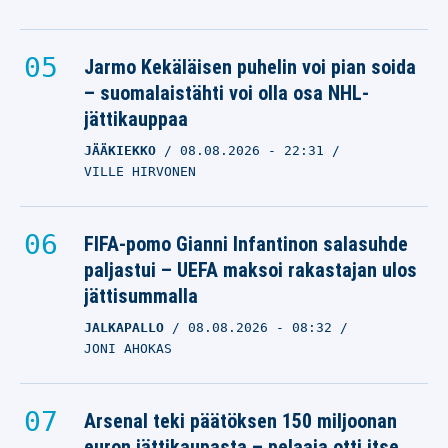
Jarmo Kekäläisen puhelin voi pian soida
– suomalaistähti voi olla osa NHL-
jättikauppaa
JÄÄKIEKKO
08.08.2026
- 22:31
VILLE HIRVONEN
FIFA-pomo Gianni Infantinon salasuhde
paljastui – UEFA maksoi rakastajan ulos
jättisummalla
JALKAPALLO
08.08.2026
- 08:32
JONI AHOKAS
Arsenal teki päätöksen 150 miljoonan
euron jättikaupasta – pelaaja otti itse