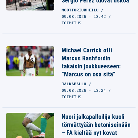
Sergio Perez tuovat uskoa
MOOTTORIURHEILU
09.08.2026 - 13:42
TOIMITUS
Michael Carrick otti
Marcus Rashfordin
takaisin joukkueeseen:
”Marcus on osa sitä”
JALKAPALLO
09.08.2026 - 13:24
TOIMITUS
Nuori jalkapalloilija kuoli
törmättyään betoniseinään
– FA kieltää nyt kovat