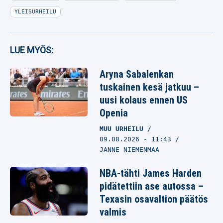
YLEISURHEILU
LUE MYÖS:
Aryna Sabalenkan
tuskainen kesä jatkuu –
uusi kolaus ennen US
Openia
MUU URHEILU
09.08.2026
- 11:43
JANNE NIEMENMAA
NBA-tähti James Harden
pidätettiin ase autossa –
Texasin osavaltion päätös
valmis