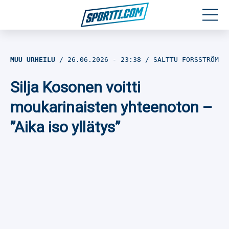
Moottoriurheilu
MUU URHEILU
26.06.2026
- 23:38
SALTTU FORSSTRÖM
Jääkiekko
Silja Kosonen voitti
Jalkapallo
moukarinaisten yhteenoton –
”Aika iso yllätys”
Yleisurheilu
Talviurheilu
Muu urheilu
SPORTIVO TV