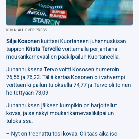
KUVA: ALL OVER PRESS
Silja Kosonen
kuittasi Kuortaneen juhannuskisan
tappion
Krista Tervolle
voittamalla perjantaina
moukarikarnevaalien pääkilpailun Kuortaneella.
Juhannuksena Tervo voitti Kososen numeroin
76,56 ja 76,23. Tällä kertaa Kosonen oli vahvempi
voittaen kilpailun tuloksella 74,77 ja Tervo oli toinen
heitettyään 73,09.
Juhannuksen jälkeen kumpikin on harjoitellut
kovaa, ja se näkyi moukarikarnevaalikilpailun
tuloksissa.
– Nyt on treenattu tosi kovaa. Oli taas aika iso