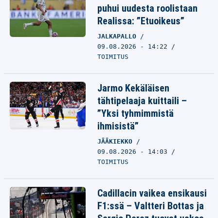
puhui uudesta roolistaan
Realissa: ”Etuoikeus”
JALKAPALLO
09.08.2026 - 14:22
TOIMITUS
Jarmo Kekäläisen
tähtipelaaja kuittaili –
”Yksi tyhmimmistä
ihmisistä”
JÄÄKIEKKO
09.08.2026 - 14:03
TOIMITUS
Cadillacin vaikea ensikausi
F1:ssä – Valtteri Bottas ja