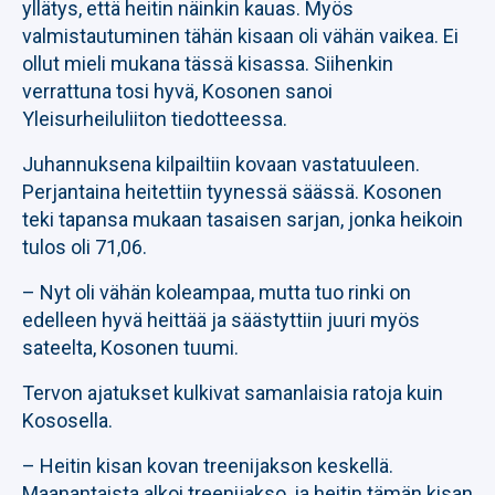
yllätys, että heitin näinkin kauas. Myös
valmistautuminen tähän kisaan oli vähän vaikea. Ei
ollut mieli mukana tässä kisassa. Siihenkin
verrattuna tosi hyvä, Kosonen sanoi
Yleisurheiluliiton tiedotteessa.
Juhannuksena kilpailtiin kovaan vastatuuleen.
Perjantaina heitettiin tyynessä säässä. Kosonen
teki tapansa mukaan tasaisen sarjan, jonka heikoin
tulos oli 71,06.
– Nyt oli vähän koleampaa, mutta tuo rinki on
edelleen hyvä heittää ja säästyttiin juuri myös
sateelta, Kosonen tuumi.
Tervon ajatukset kulkivat samanlaisia ratoja kuin
Kososella.
– Heitin kisan kovan treenijakson keskellä.
Maanantaista alkoi treenijakso, ja heitin tämän kisan