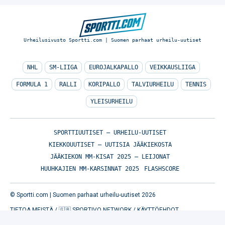
Urheilusivusto Sportti.com | Suomen parhaat urheilu-uutiset
NHL
SM-LIIGA
EUROJALKAPALLO
VEIKKAUSLIIGA
FORMULA 1
RALLI
KORIPALLO
TALVIURHEILU
TENNIS
YLEISURHEILU
SPORTTIUUTISET – URHEILU-UUTISET
KIEKKOUUTISET – UUTISIA JÄÄKIEKOSTA
JÄÄKIEKON MM-KISAT 2025 – LEIJONAT
HUUHKAJIEN MM-KARSINNAT 2025
FLASHSCORE
© Sportti.com | Suomen parhaat urheilu-uutiset 2026
TIETOA MEISTÄ
/
🇬🇧 SPORTIVO NETWORK
/
KÄYTTÖEHDOT