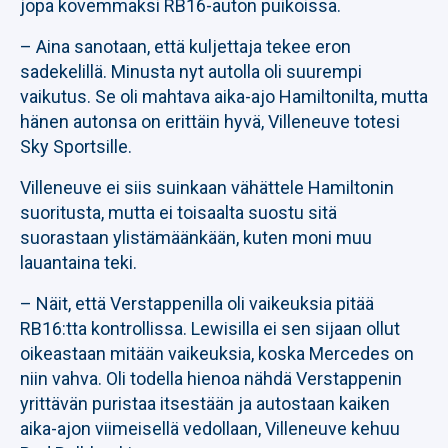
jopa kovemmaksi RB16-auton puikoissa.
– Aina sanotaan, että kuljettaja tekee eron
sadekelillä. Minusta nyt autolla oli suurempi
vaikutus. Se oli mahtava aika-ajo Hamiltonilta, mutta
hänen autonsa on erittäin hyvä, Villeneuve totesi
Sky Sportsille.
Villeneuve ei siis suinkaan vähättele Hamiltonin
suoritusta, mutta ei toisaalta suostu sitä
suorastaan ylistämäänkään, kuten moni muu
lauantaina teki.
– Näit, että Verstappenilla oli vaikeuksia pitää
RB16:tta kontrollissa. Lewisilla ei sen sijaan ollut
oikeastaan mitään vaikeuksia, koska Mercedes on
niin vahva. Oli todella hienoa nähdä Verstappenin
yrittävän puristaa itsestään ja autostaan kaiken
aika-ajon viimeisellä vedollaan, Villeneuve kehuu