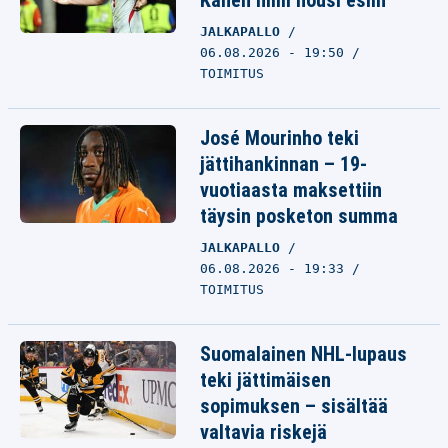
Kanen nimi nousi esiin
JALKAPALLO
06.08.2026 - 19:50
TOIMITUS
José Mourinho teki
jättihankinnan – 19-
vuotiaasta maksettiin
täysin posketon summa
JALKAPALLO
06.08.2026 - 19:33
TOIMITUS
Suomalainen NHL-lupaus
teki jättimäisen
sopimuksen – sisältää
valtavia riskejä