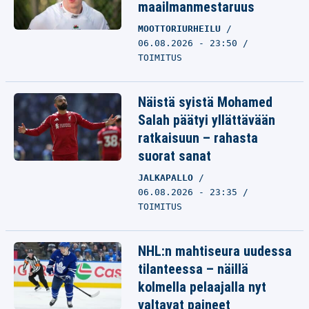
maailmanmestaruus
MOOTTORIURHEILU
06.08.2026 - 23:50
TOIMITUS
Näistä syistä Mohamed
Salah päätyi yllättävään
ratkaisuun – rahasta
suorat sanat
JALKAPALLO
06.08.2026 - 23:35
TOIMITUS
NHL:n mahtiseura uudessa
tilanteessa – näillä
kolmella pelaajalla nyt
valtavat paineet