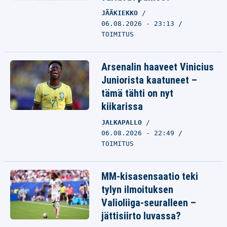
JÄÄKIEKKO
06.08.2026 - 23:13
TOIMITUS
Arsenalin haaveet Vinicius
Juniorista kaatuneet –
tämä tähti on nyt
kiikarissa
JALKAPALLO
06.08.2026 - 22:49
TOIMITUS
MM-kisasensaatio teki
tylyn ilmoituksen
Valioliiga-seuralleen –
jättisiirto luvassa?