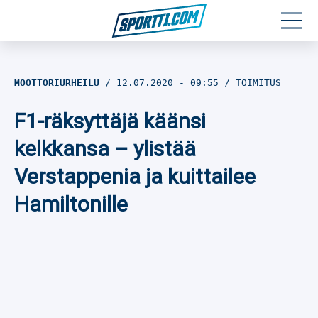
Moottoriurheilu
MOOTTORIURHEILU
12.07.2020
- 09:55
TOIMITUS
Jääkiekko
F1-räksyttäjä käänsi
Jalkapallo
kelkkansa – ylistää
Verstappenia ja kuittailee
Yleisurheilu
Hamiltonille
Talviurheilu
Muu urheilu
SPORTIVO TV