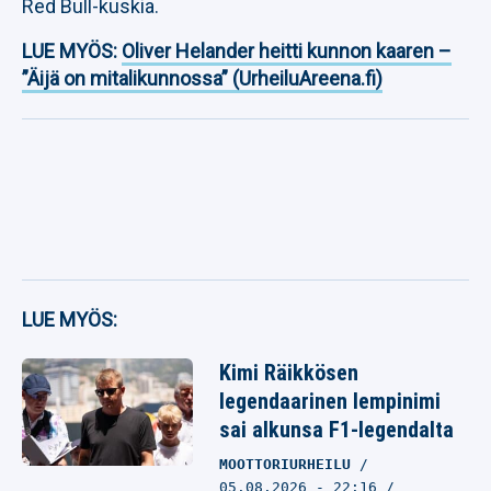
Red Bull-kuskia.
LUE MYÖS:
Oliver Helander heitti kunnon kaaren –
”Äijä on mitalikunnossa” (UrheiluAreena.fi)
LUE MYÖS:
Kimi Räikkösen
legendaarinen lempinimi
sai alkunsa F1-legendalta
MOOTTORIURHEILU
05.08.2026
- 22:16