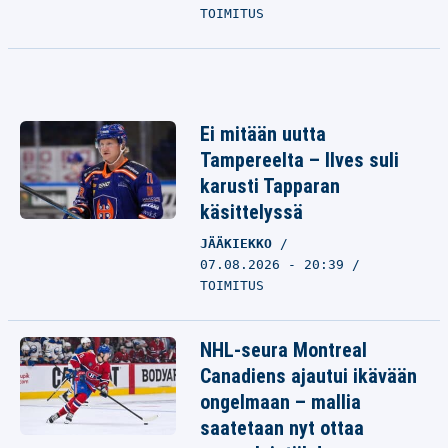
TOIMITUS
Ei mitään uutta
Tampereelta – Ilves suli
karusti Tapparan
käsittelyssä
JÄÄKIEKKO
07.08.2026 - 20:39
TOIMITUS
NHL-seura Montreal
Canadiens ajautui ikävään
ongelmaan – mallia
saatetaan nyt ottaa