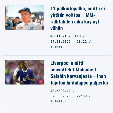
11 palkintopallia, mutta ei
yhtään voittoa – MM-
rallitähden aika käy nyt
vähiin
MOOTTORIURHEILU
07.08.2026 - 23:11
TOIMITUS
Liverpool aloitti
neuvottelut Mohamed
Salahin korvaajasta – ihan
tajuton hintalappu paljastui
JALKAPALLO
07.08.2026 - 22:50
TOIMITUS