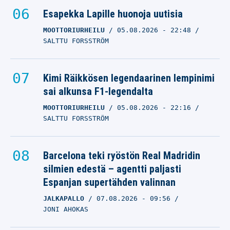
Esapekka Lapille huonoja uutisia
MOOTTORIURHEILU
05.08.2026
- 22:48
SALTTU FORSSTRÖM
Kimi Räikkösen legendaarinen lempinimi
sai alkunsa F1-legendalta
MOOTTORIURHEILU
05.08.2026
- 22:16
SALTTU FORSSTRÖM
Barcelona teki ryöstön Real Madridin
silmien edestä – agentti paljasti
Espanjan supertähden valinnan
JALKAPALLO
07.08.2026
- 09:56
JONI AHOKAS