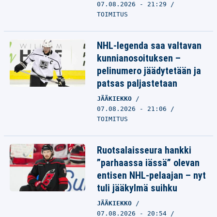
07.08.2026 - 21:29
TOIMITUS
NHL-legenda saa valtavan
kunnianosoituksen –
pelinumero jäädytetään ja
patsas paljastetaan
JÄÄKIEKKO
07.08.2026 - 21:06
TOIMITUS
Ruotsalaisseura hankki
”parhaassa iässä” olevan
entisen NHL-pelaajan – nyt
tuli jääkylmä suihku
JÄÄKIEKKO
07.08.2026 - 20:54