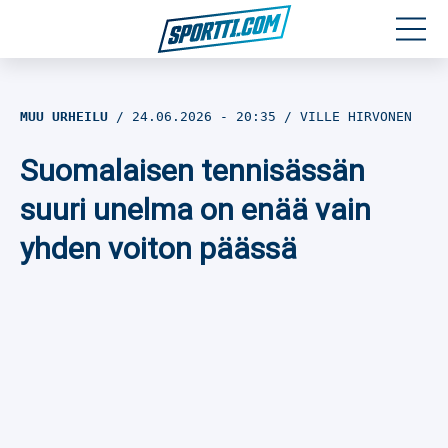
Moottoriurheilu
MUU URHEILU
24.06.2026
- 20:35
VILLE HIRVONEN
Jääkiekko
Suomalaisen tennisässän
Jalkapallo
suuri unelma on enää vain
yhden voiton päässä
Yleisurheilu
Talviurheilu
Muu urheilu
SPORTIVO TV