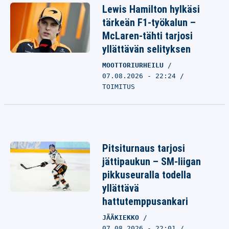
Lewis Hamilton hylkäsi
tärkeän F1-työkalun –
McLaren-tähti tarjosi
yllättävän selityksen
MOOTTORIURHEILU
07.08.2026 - 22:24
TOIMITUS
Pitsiturnaus tarjosi
jättipaukun – SM-liigan
pikkuseuralla todella
yllättävä
hattutemppusankari
JÄÄKIEKKO
07.08.2026 - 22:01