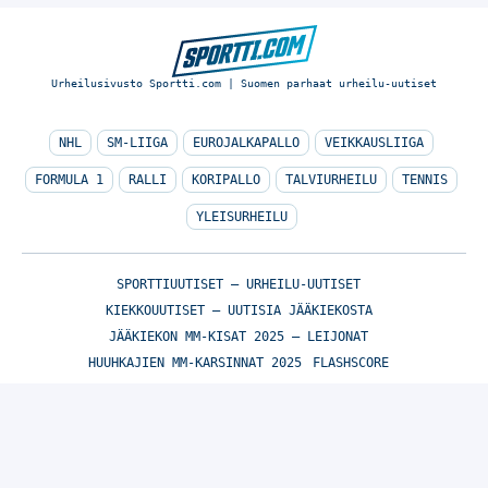
Urheilusivusto Sportti.com | Suomen parhaat urheilu-uutiset
NHL
SM-LIIGA
EUROJALKAPALLO
VEIKKAUSLIIGA
FORMULA 1
RALLI
KORIPALLO
TALVIURHEILU
TENNIS
YLEISURHEILU
SPORTTIUUTISET – URHEILU-UUTISET
KIEKKOUUTISET – UUTISIA JÄÄKIEKOSTA
JÄÄKIEKON MM-KISAT 2025 – LEIJONAT
HUUHKAJIEN MM-KARSINNAT 2025
FLASHSCORE
© Sportti.com | Suomen parhaat urheilu-uutiset 2026
TIETOA MEISTÄ
/
🇬🇧 SPORTIVO NETWORK
/
KÄYTTÖEHDOT