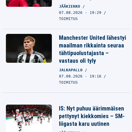
JÄÄKIEKKO
07.08.2026 - 19:29
TOIMITUS
Manchester United lähestyi
maailman rikkainta seuraa
tähtipuolustajasta –
vastaus oli tyly
JALKAPALLO
07.08.2026 - 19:16
TOIMITUS
IS: Nyt puhuu äärimmäisen
pettynyt kiekkomies – SM-
liigasta karu uutinen