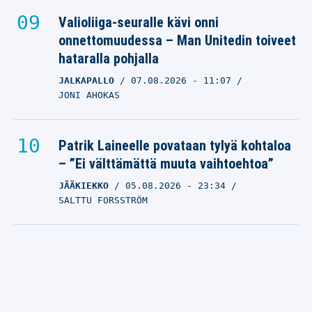
Valioliiga-seuralle kävi onni
onnettomuudessa – Man Unitedin toiveet
hataralla pohjalla
JALKAPALLO
07.08.2026
- 11:07
JONI AHOKAS
Patrik Laineelle povataan tylyä kohtaloa
– ”Ei välttämättä muuta vaihtoehtoa”
JÄÄKIEKKO
05.08.2026
- 23:34
SALTTU FORSSTRÖM