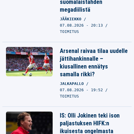
suomalaistähden
megadiilistä
JÄÄKIEKKO
07.08.2026 - 20:13
TOIMITUS
Arsenal raivaa tilaa uudelle
jättihankinnalle –
kiusallinen ennätys
samalla rikki?
JALKAPALLO
07.08.2026 - 19:52
TOIMITUS
IS: Olli Jokinen teki ison
paljastuksen HIFK:n
ikuisesta ongelmasta