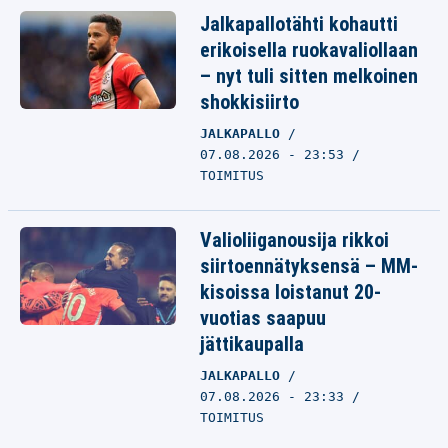
Jalkapallotähti kohautti
erikoisella ruokavaliollaan
– nyt tuli sitten melkoinen
shokkisiirto
JALKAPALLO
07.08.2026 - 23:53
TOIMITUS
Valioliiganousija rikkoi
siirtoennätyksensä – MM-
kisoissa loistanut 20-
vuotias saapuu
jättikaupalla
JALKAPALLO
07.08.2026 - 23:33
TOIMITUS