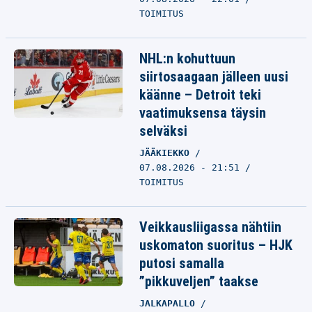
TOIMITUS
NHL:n kohuttuun
siirtosaagaan jälleen uusi
käänne – Detroit teki
vaatimuksensa täysin
selväksi
JÄÄKIEKKO
07.08.2026 - 21:51
TOIMITUS
Veikkausliigassa nähtiin
uskomaton suoritus – HJK
putosi samalla
”pikkuveljen” taakse
JALKAPALLO