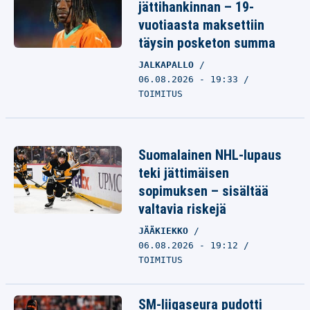
jättihankinnan – 19-
vuotiaasta maksettiin
täysin posketon summa
JALKAPALLO
06.08.2026 - 19:33
TOIMITUS
Suomalainen NHL-lupaus
teki jättimäisen
sopimuksen – sisältää
valtavia riskejä
JÄÄKIEKKO
06.08.2026 - 19:12
TOIMITUS
SM-liigaseura pudotti