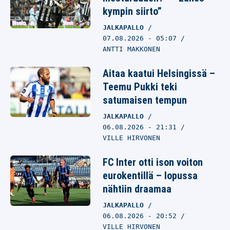
kympin siirto”
JALKAPALLO
07.08.2026
- 05:07
ANTTI MAKKONEN
Aitaa kaatui Helsingissä –
Teemu Pukki teki
satumaisen tempun
JALKAPALLO
06.08.2026
- 21:31
VILLE HIRVONEN
FC Inter otti ison voiton
eurokentillä – lopussa
nähtiin draamaa
JALKAPALLO
06.08.2026
- 20:52
VILLE HIRVONEN