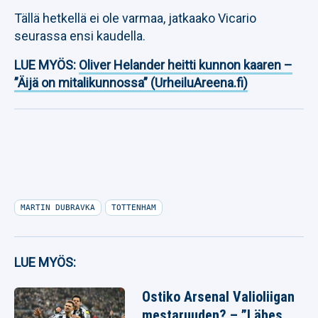
Tällä hetkellä ei ole varmaa, jatkaako Vicario
seurassa ensi kaudella.
LUE MYÖS:
Oliver Helander heitti kunnon kaaren –
”Äijä on mitalikunnossa” (UrheiluAreena.fi)
MARTIN DUBRAVKA
TOTTENHAM
LUE MYÖS:
Ostiko Arsenal Valioliigan
mestaruuden? – ”Lähes