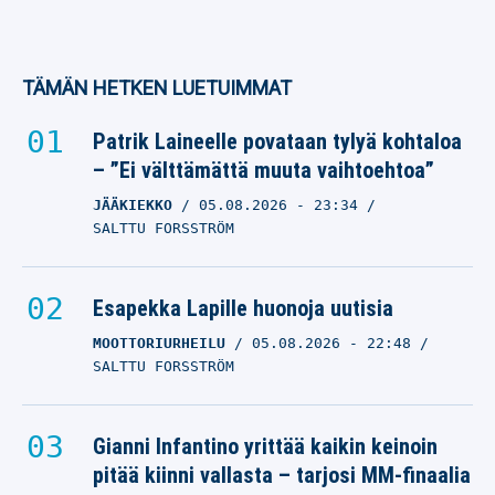
TÄMÄN HETKEN LUETUIMMAT
Patrik Laineelle povataan tylyä kohtaloa
– ”Ei välttämättä muuta vaihtoehtoa”
JÄÄKIEKKO
05.08.2026
- 23:34
SALTTU FORSSTRÖM
Esapekka Lapille huonoja uutisia
MOOTTORIURHEILU
05.08.2026
- 22:48
SALTTU FORSSTRÖM
Gianni Infantino yrittää kaikin keinoin
pitää kiinni vallasta – tarjosi MM-finaalia