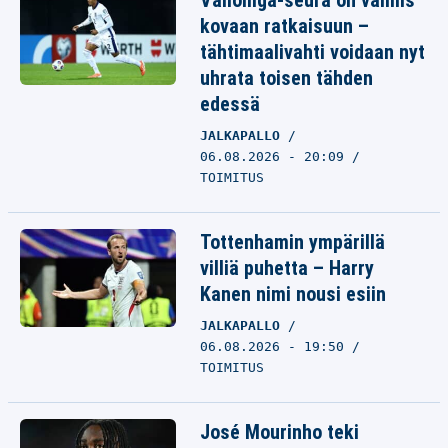
Valioliiga-seura on valmis
kovaan ratkaisuun –
tähtimaalivahti voidaan nyt
uhrata toisen tähden
edessä
JALKAPALLO
06.08.2026 - 20:09
TOIMITUS
Tottenhamin ympärillä
villiä puhetta – Harry
Kanen nimi nousi esiin
JALKAPALLO
06.08.2026 - 19:50
TOIMITUS
José Mourinho teki