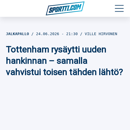
Moottoriurheilu
JALKAPALLO
24.06.2026
- 21:30
VILLE HIRVONEN
Jääkiekko
Tottenham rysäytti uuden
Jalkapallo
hankinnan – samalla
vahvistui toisen tähden lähtö?
Yleisurheilu
Talviurheilu
Muu urheilu
SPORTIVO TV