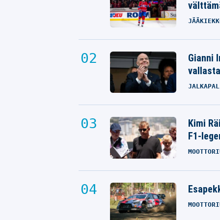
välttäm
JÄÄKIEKK
Gianni I
vallast
JALKAPAL
Kimi Rä
F1-lege
MOOTTORI
Esapekk
MOOTTORI