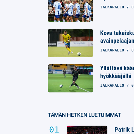
Whatsapp
JALKAPALLO
0
Kova takaisku
avainpelaajan
JALKAPALLO
0
Yllättävä kää
hyökkääjällä
JALKAPALLO
0
TÄMÄN HETKEN LUETUIMMAT
Patrik 