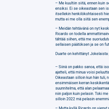
– Me kuultiin siitä, ennen kuin se
ensiksi. Ei se oikeastaan sen is
itsellekin henkilökohtaisesti hi
mutta ei me olla siitä sen enem
– Meidän tehtävänä on nyt keski
Ricardo on todella ammattimaine
tähtää siihen, että me suoriudut
sellaisen päätöksen ja se on fut
Duarte on kehittänyt Jokelaista
– Siinä on pakko sanoa, että is
ajatteli, että minua voisi peluu
Oikeastaan silloin kun hän tuli, 
ensimmäisen kerran keskikentällä
suunnitelma, että alan pelaamaan
niin paljon kuin pelasin. Toki m
silloin 2022 mä pelasin enemmä
– Mutta kyllä Ricardo on vienyt