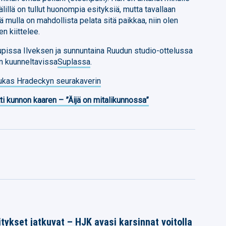
lillä on tullut huonompia esityksiä, mutta tavallaan
ä mulla on mahdollista pelata sitä paikkaa, niin olen
en kiittelee.
upissa Ilveksen ja sunnuntaina Ruudun studio-ottelussa
on kuunneltavissa
Suplassa
.
ukas Hradeckyn seurakaverin
ti kunnon kaaren – ”Äijä on mitalikunnossa”
tykset jatkuvat – HJK avasi karsinnat voitolla