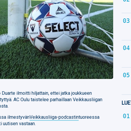
uarte ilmoitti hiljattain, ettei jatka joukkueen
ttyä. AC Oulu taistelee parhaillaan Veikkausliigan
LUE
osta.
ssa ilmestyvän
Veikkausliiga-podcastin
tuoreessa
ti uutisen vastaan.