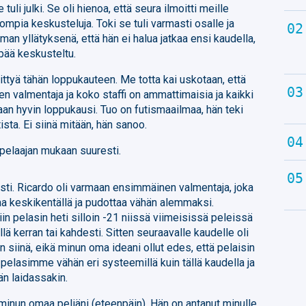
 tuli julki. Se oli hienoa, että seura ilmoitti meille
ompia keskusteluja. Toki se tuli varmasti osalle ja
eman yllätyksenä, että hän ei halua jatkaa ensi kaudella,
pää keskusteltu.
ttyä tähän loppukauteen. Me totta kai uskotaan, että
n valmentaja ja koko staffi on ammattimaisia ja kaikki
aan hyvin loppukausi. Tuo on futismaailmaa, hän teki
ista. Ei siinä mitään, hän sanoo.
 pelaajan mukaan suuresti.
osti. Ricardo oli varmaan ensimmäinen valmentaja, joka
ttaa keskikentällä ja pudottaa vähän alemmaksi.
niin pelasin heti silloin -21 niissä viimeisissä peleissä
 kerran tai kahdesti. Sitten seuraavalle kaudelle oli
 siinä, eikä minun oma ideani ollut edes, että pelaisin
e pelasimme vähän eri systeemillä kuin tällä kaudella ja
n laidassakin.
 minun omaa peliäni (eteenpäin). Hän on antanut minulle