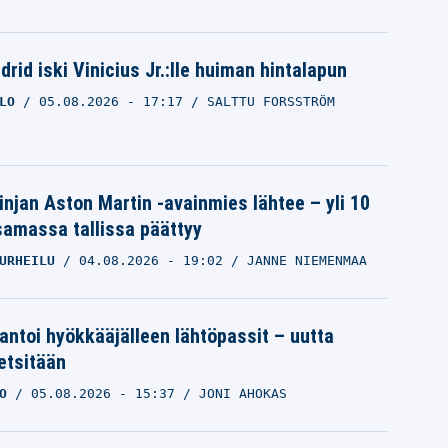
rid iski Vinicius Jr.:lle huiman hintalapun
LO
05.08.2026
- 17:17
SALTTU FORSSTRÖM
linjan Aston Martin -avainmies lähtee – yli 10
samassa tallissa päättyy
URHEILU
04.08.2026
- 19:02
JANNE NIEMENMAA
 antoi hyökkääjälleen lähtöpassit – uutta
etsitään
O
05.08.2026
- 15:37
JONI AHOKAS