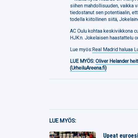
siihen mahdollisuuden, vaikka vä
tiedostanut sen potentiaalin, ett
todella kiitollinen siitä, Jokelain
AC Oulu kohtaa keskiviikkona c
HJK:n. Jokelaisen haastattelu 
Lue myös:
Real Madrid haluaa L
LUE MYÖS:
Oliver Helander heit
(UrheiluAreena.fi)
Facebook
LUE MYÖS:
Twitter
Upeat euroesi