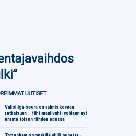
entajavaihdos
lki”
REIMMAT UUTISET
Valioliiga-seura on valmis kovaan
ratkaisuun – tähtimaalivahti voidaan nyt
uhrata toisen tähden edessä
Jalkapallo
06.08.2026
Toimitus
Tottenhamin ympärillä villiä puhetta –