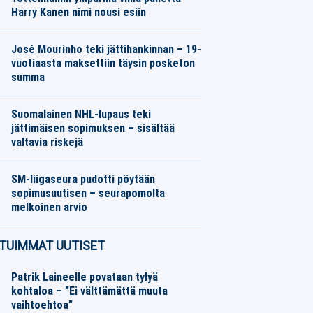
Harry Kanen nimi nousi esiin
Jalkapallo
06.08.2026
Toimitus
José Mourinho teki jättihankinnan – 19-
vuotiaasta maksettiin täysin posketon
summa
Jalkapallo
06.08.2026
Toimitus
Suomalainen NHL-lupaus teki
jättimäisen sopimuksen – sisältää
valtavia riskejä
Jääkiekko
06.08.2026
Toimitus
SM-liigaseura pudotti pöytään
sopimusuutisen – seurapomolta
melkoinen arvio
Jääkiekko
06.08.2026
Toimitus
TUIMMAT UUTISET
Patrik Laineelle povataan tylyä
kohtaloa – ”Ei välttämättä muuta
vaihtoehtoa”