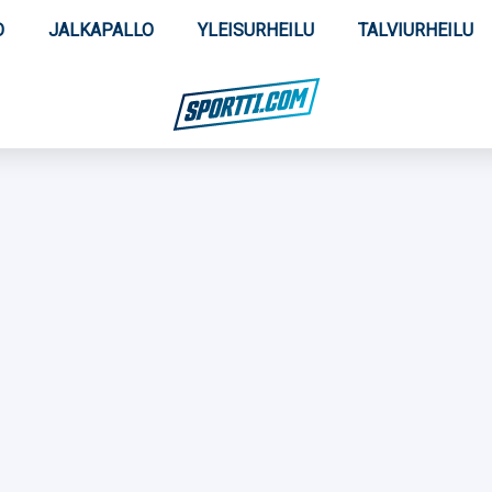
O
JALKAPALLO
YLEISURHEILU
TALVIURHEILU