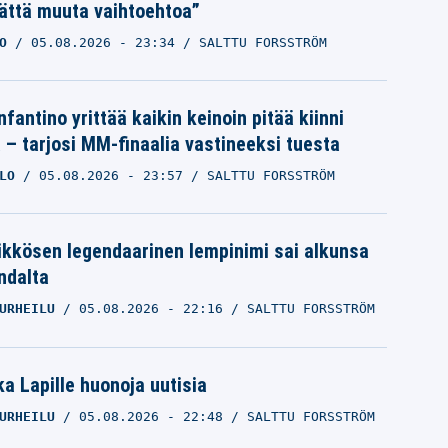
ättä muuta vaihtoehtoa”
O
05.08.2026
- 23:34
SALTTU FORSSTRÖM
nfantino yrittää kaikin keinoin pitää kiinni
a – tarjosi MM-finaalia vastineeksi tuesta
LO
05.08.2026
- 23:57
SALTTU FORSSTRÖM
ikkösen legendaarinen lempinimi sai alkunsa
ndalta
URHEILU
05.08.2026
- 22:16
SALTTU FORSSTRÖM
a Lapille huonoja uutisia
URHEILU
05.08.2026
- 22:48
SALTTU FORSSTRÖM