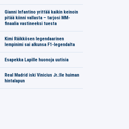
Gianni Infantino yrittää kaikin keinoin
pitää kiinni vallasta – tarjosi MM-
finaalia vastineeksi tuesta
Kimi Räikkösen legendaarinen
lempinimi sai alkunsa F1-legendalta
Esapekka Lapille huonoja uutisia
Real Madrid iski Vinicius Jr.:lle huiman
hintalapun