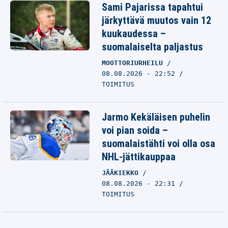
Sami Pajarissa tapahtui
järkyttävä muutos vain 12
kuukaudessa –
suomalaiselta paljastus
MOOTTORIURHEILU
08.08.2026 - 22:52
TOIMITUS
Jarmo Kekäläisen puhelin
voi pian soida –
suomalaistähti voi olla osa
NHL-jättikauppaa
JÄÄKIEKKO
08.08.2026 - 22:31
TOIMITUS