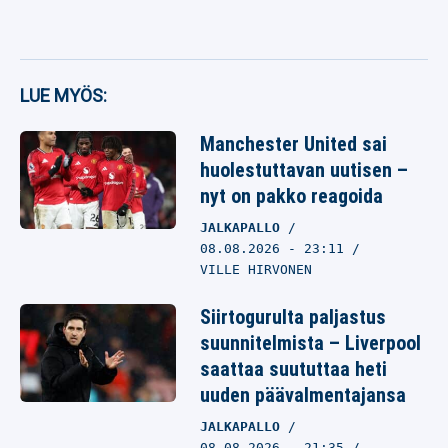
LUE MYÖS:
Manchester United sai
huolestuttavan uutisen –
nyt on pakko reagoida
JALKAPALLO
08.08.2026
- 23:11
VILLE HIRVONEN
Siirtogurulta paljastus
suunnitelmista – Liverpool
saattaa suututtaa heti
uuden päävalmentajansa
JALKAPALLO
08.08.2026
- 21:35