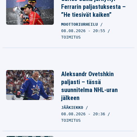
Ferrarin paljastuksesta –
”He tiesivät kaiken”
MOOTTORIURHEILU
08.08.2026 - 20:55
TOIMITUS
Aleksandr Ovetshkin
paljasti – tässä
suunnitelma NHL-uran
jälkeen
JÄÄKIEKKO
08.08.2026 - 20:36
TOIMITUS