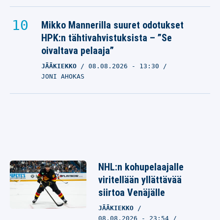
Mikko Mannerilla suuret odotukset
HPK:n tähtivahvistuksista – ”Se
oivaltava pelaaja”
JÄÄKIEKKO
08.08.2026
- 13:30
JONI AHOKAS
NHL:n kohupelaajalle
viritellään yllättävää
siirtoa Venäjälle
JÄÄKIEKKO
08.08.2026 - 23:54