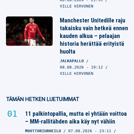
VILLE HIRVONEN
Manchester Unitedille raju
takaisku vain hetkeä ennen
kauden alkua – pelaajan
historia herättää erityistä
huolta
JALKAPALLO
08.08.2026
- 19:12
VILLE HIRVONEN
TÄMÄN HETKEN LUETUIMMAT
11 palkintopallia, mutta ei yhtään voittoa
– MM-rallitähden aika käy nyt vähiin
MOOTTORIURHEILU
07.08.2026
- 23:11