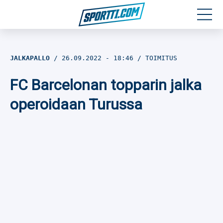
Moottoriurheilu
JALKAPALLO
26.09.2022
- 18:46
TOIMITUS
Jääkiekko
FC Barcelonan topparin jalka
Jalkapallo
operoidaan Turussa
Yleisurheilu
Talviurheilu
Muu urheilu
SPORTIVO TV