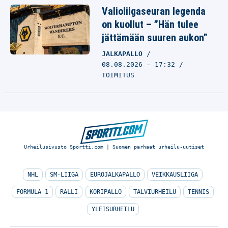
Valioliigaseuran legenda
on kuollut – ”Hän tulee
jättämään suuren aukon”
JALKAPALLO
08.08.2026 - 17:32
TOIMITUS
Urheilusivusto Sportti.com | Suomen parhaat urheilu-uutiset
NHL
SM-LIIGA
EUROJALKAPALLO
VEIKKAUSLIIGA
FORMULA 1
RALLI
KORIPALLO
TALVIURHEILU
TENNIS
YLEISURHEILU