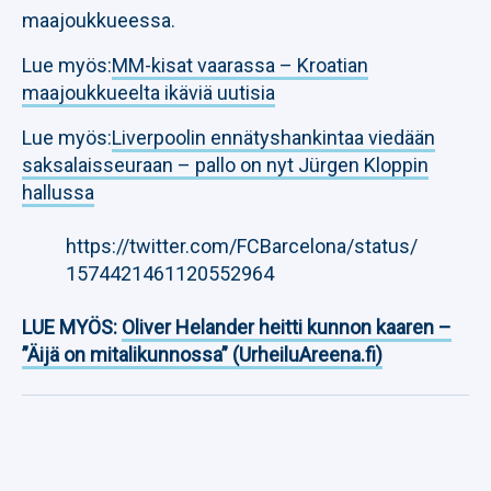
maajoukkueessa.
Lue myös:
MM-kisat vaarassa – Kroatian
maajoukkueelta ikäviä uutisia
Lue myös:
Liverpoolin ennätyshankintaa viedään
saksalaisseuraan – pallo on nyt Jürgen Kloppin
hallussa
https://twitter.com/FCBarcelona/status/
1574421461120552964
LUE MYÖS:
Oliver Helander heitti kunnon kaaren –
”Äijä on mitalikunnossa” (UrheiluAreena.fi)