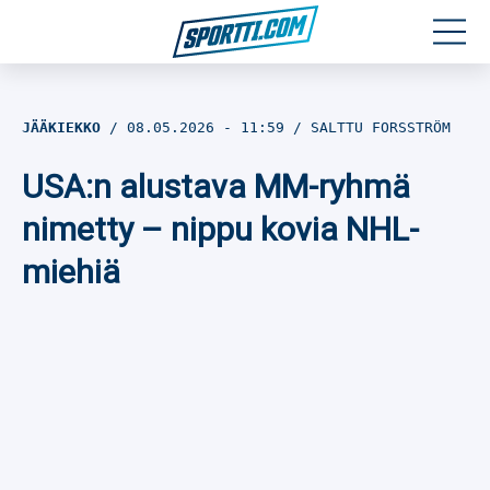
Moottoriurheilu
JÄÄKIEKKO
08.05.2026
- 11:59
SALTTU FORSSTRÖM
Jääkiekko
USA:n alustava MM-ryhmä
Jalkapallo
nimetty – nippu kovia NHL-
miehiä
Yleisurheilu
Talviurheilu
Muu urheilu
SPORTIVO TV