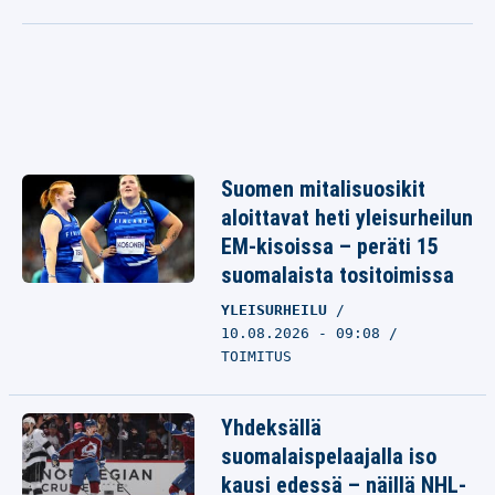
Suomen mitalisuosikit
aloittavat heti yleisurheilun
EM-kisoissa – peräti 15
suomalaista tositoimissa
YLEISURHEILU
10.08.2026 - 09:08
TOIMITUS
Yhdeksällä
suomalaispelaajalla iso
kausi edessä – näillä NHL-