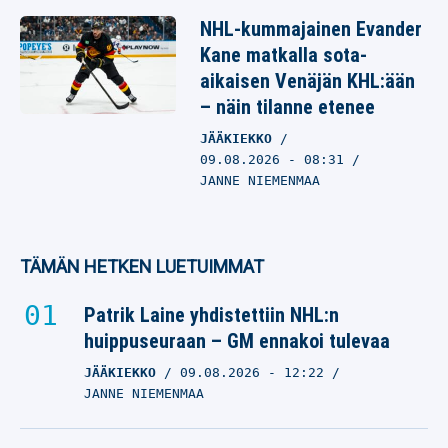
NHL-kummajainen Evander
Kane matkalla sota-
aikaisen Venäjän KHL:ään
– näin tilanne etenee
JÄÄKIEKKO
09.08.2026
- 08:31
JANNE NIEMENMAA
TÄMÄN HETKEN LUETUIMMAT
Patrik Laine yhdistettiin NHL:n
huippuseuraan – GM ennakoi tulevaa
JÄÄKIEKKO
09.08.2026
- 12:22
JANNE NIEMENMAA