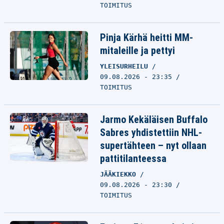
TOIMITUS
Pinja Kärhä heitti MM-
mitaleille ja pettyi
YLEISURHEILU
09.08.2026 - 23:35
TOIMITUS
Jarmo Kekäläisen Buffalo
Sabres yhdistettiin NHL-
supertähteen – nyt ollaan
pattitilanteessa
JÄÄKIEKKO
09.08.2026 - 23:30
TOIMITUS