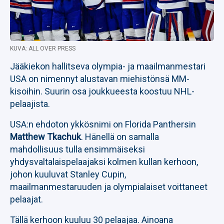
KUVA: ALL OVER PRESS
Jääkiekon hallitseva olympia- ja maailmanmestari
USA on nimennyt alustavan miehistönsä MM-
kisoihin. Suurin osa joukkueesta koostuu NHL-
pelaajista.
USA:n ehdoton ykkösnimi on Florida Panthersin
Matthew Tkachuk
. Hänellä on samalla
mahdollisuus tulla ensimmäiseksi
yhdysvaltalaispelaajaksi kolmen kullan kerhoon,
johon kuuluvat Stanley Cupin,
maailmanmestaruuden ja olympialaiset voittaneet
pelaajat.
Tällä kerhoon kuuluu 30 pelaajaa. Ainoana