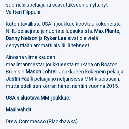
suomalaispelaajana saavutukseen on yltänyt
Valtteri Filppula.
Kuten tavallista USA:n joukkue koostuu kokeneista
NHL-pelaajista ja nuorista lupauksista.
Max Plante,
Danny Nelson
ja
Ryker Lee
eivät ole vielä
debyyttiään ammattilaisjäillä tehneet.
Ainoana viime kauden
maailmanmestarijoukkueesta mukana on Boston
Bruinsin
Mason Lohrei.
Joukkueen kokenein pelaaja
Justin Faulk
pelaaja jo neljänsissä MM-kisoissaan,
mutta edellisen kerran hänet nähtiin vuonna 2015.
USA:n alustava MM-joukkue:
Maalivahdit:
Drew Commesso (Blackhawks)