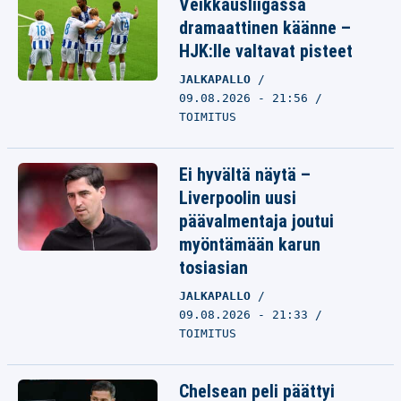
Veikkausliigassa
dramaattinen käänne –
HJK:lle valtavat pisteet
JALKAPALLO
09.08.2026 - 21:56
TOIMITUS
Ei hyvältä näytä –
Liverpoolin uusi
päävalmentaja joutui
myöntämään karun
tosiasian
JALKAPALLO
09.08.2026 - 21:33
TOIMITUS
Chelsean peli päättyi