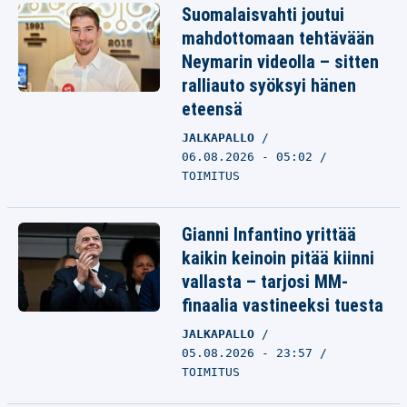
Suomalaisvahti joutui
mahdottomaan tehtävään
Neymarin videolla – sitten
ralliauto syöksyi hänen
eteensä
JALKAPALLO
06.08.2026 - 05:02
TOIMITUS
Gianni Infantino yrittää
kaikin keinoin pitää kiinni
vallasta – tarjosi MM-
finaalia vastineeksi tuesta
JALKAPALLO
05.08.2026 - 23:57
TOIMITUS