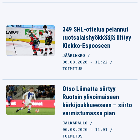
349 SHL-ottelua pelannut
ruotsalaishyökkääjä liittyy
Kiekko-Espooseen
JÄÄKIEKKO
06.08.2026 - 11:22
TOIMITUS
Otso Liimatta siirtyy
Ruotsin ylivoimaiseen
kärkijoukkueeseen – siirto
varmistumassa pian
JALKAPALLO
06.08.2026 - 11:01
TOIMITUS