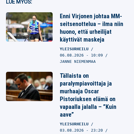
LUE MYÖS:
Enni Virjonen johtaa MM-
seitsenottelua – ilma niin
huono, että urheilijat
käyttivät maskeja
YLEISURHEILU
06.08.2026
- 10:09
JANNE NIEMENMAA
Tällaista on
paralympiavoittaja ja
murhaaja Oscar
Pistoriuksen elämä on
vapaalla jalalla – ”Kuin
aave”
YLEISURHEILU
03.08.2026
- 23:20