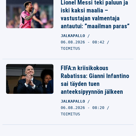
Lionel Messi teki paluun ja
iski kaksi maalia –
vastustajan valmentaja
antautui: ”maailman paras”
JALKAPALLO
06.08.2026 - 08:42
TOIMITUS
FIFA:n kriisikokous
Rabatissa: Gianni Infantino
sai täyden tuen
anteeksipyynnön jälkeen
JALKAPALLO
06.08.2026 - 08:20
TOIMITUS