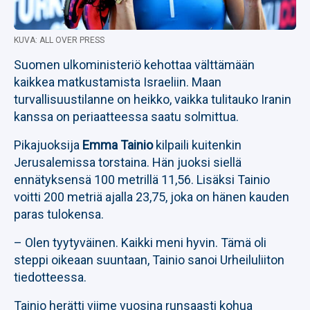
KUVA: ALL OVER PRESS
Suomen ulkoministeriö kehottaa välttämään
kaikkea matkustamista Israeliin. Maan
turvallisuustilanne on heikko, vaikka tulitauko Iranin
kanssa on periaatteessa saatu solmittua.
Pikajuoksija
Emma Tainio
kilpaili kuitenkin
Jerusalemissa torstaina. Hän juoksi siellä
ennätyksensä 100 metrillä 11,56. Lisäksi Tainio
voitti 200 metriä ajalla 23,75, joka on hänen kauden
paras tulokensa.
– Olen tyytyväinen. Kaikki meni hyvin. Tämä oli
steppi oikeaan suuntaan, Tainio sanoi Urheiluliiton
tiedotteessa.
Tainio herätti viime vuosina runsaasti kohua