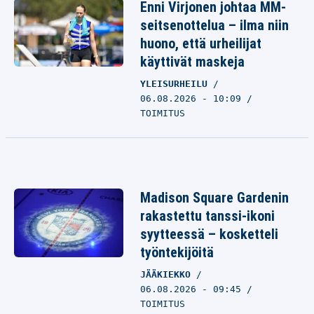
Enni Virjonen johtaa MM-
seitsenottelua – ilma niin
huono, että urheilijat
käyttivät maskeja
YLEISURHEILU
06.08.2026 - 10:09
TOIMITUS
Madison Square Gardenin
rakastettu tanssi-ikoni
syytteessä – kosketteli
työntekijöitä
JÄÄKIEKKO
06.08.2026 - 09:45
TOIMITUS