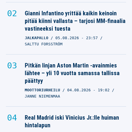
Gianni Infantino yrittää kaikin keinoin
pitää kiinni vallasta – tarjosi MM-finaalia
vastineeksi tuesta
JALKAPALLO
05.08.2026
- 23:57
SALTTU FORSSTRÖM
Pitkän linjan Aston Martin -avainmies
lähtee – yli 10 vuotta samassa tallissa
päättyy
MOOTTORIURHEILU
04.08.2026
- 19:02
JANNE NIEMENMAA
Real Madrid iski Vinicius Jr.:lle huiman
hintalapun