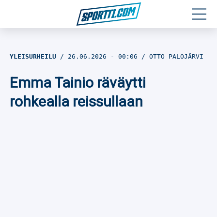
Moottoriurheilu
YLEISURHEILU
26.06.2026
- 00:06
OTTO PALOJÄRVI
Jääkiekko
Emma Tainio räväytti
Jalkapallo
rohkealla reissullaan
Yleisurheilu
Talviurheilu
Muu urheilu
SPORTIVO TV