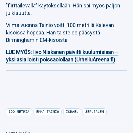
”flirttailevalla” käytöksellään. Hän sai myös paljon
julkisuutta.
Viime vuonna Tainio voitti 100 metrillä Kalevan
kisoissa hopeaa. Hän taistelee pääsystä
Birminghamin EM-kisoista.
LUE MYÖS:
Iivo Niskanen päivitti kuulumisiaan –
yksi asia loisti poissaolollaan (UrheiluAreena.fi)
100 METRIÄ
EMMA TAINIO
ISRAEL
JERUSALEM